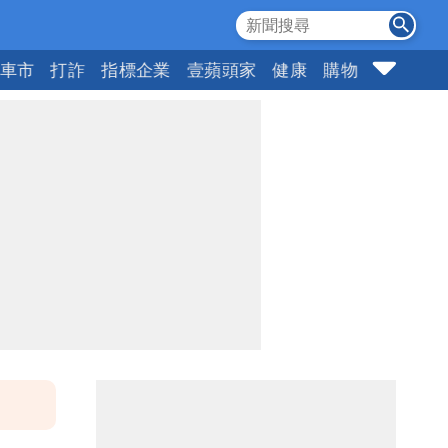
車市
打詐
指標企業
壹蘋頭家
健康
購物
女神
1