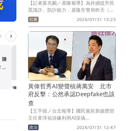
【記者葉先鵬／基隆報導】為持續提升民
眾識詐、防詐能力，基隆市警局昨天（30
日）在文化中心舉辦「打擊詐騙防詐系列
社會
2026/07/31 13:25
講座」，現場邀請犯罪防治專家林書立、
律師蔡昆洲、基隆律師公會理事辛佩羿及
反詐宣傳大使U:NUS高胥崴共同參與，希
望透過專業講授、案例解析及互動交流，
提升民眾識詐、防詐能力。
 陳
慈濟遭詐10.6億元 蔣萬
常荒
「相信慈濟還是民進黨」被酸
政治
黃偉哲秀AI變聲槓蔣萬安 北市
府反擊：公然承認Deepfake也該
查
【王宇德／台北報導】國民黨前新媒體部
主任韋淳祐涉嫌利用AI深偽
（Deepfake）技術合成總統賴清德聲音
政治
2026/07/31 12:47