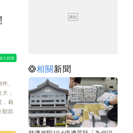
！
相關
新聞
8件、
龐大，
電，藉
鉅額款
慈濟被騙10.6億遭質疑「為何沒