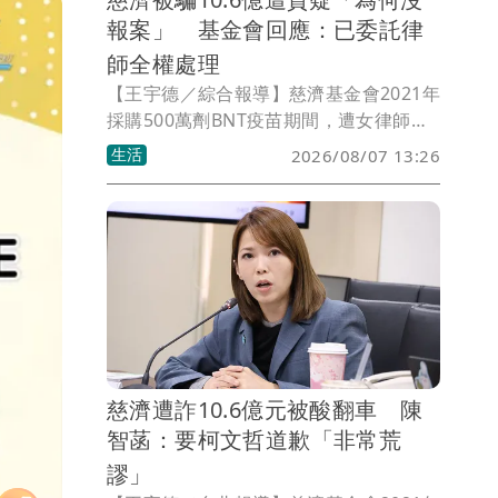
報案」 基金會回應：已委託律
師全權處理
【王宇德／綜合報導】慈濟基金會2021年
採購500萬劑BNT疫苗期間，遭女律師陳
昱瑄等人假借擁有採購管道，涉嫌詐騙
生活
2026/08/07 13:26
3000萬美元（約新台幣10.6億元）委任報
酬，案件曝光後引發外界質疑，認為慈濟
遭詐騙後未主動報案，甚至有人質疑如何
向捐款人交代。對此，慈濟基金會表示，
相關事宜已委託律師全權處理，並將全力
配合司法調查。
慈濟遭詐10.6億元被酸翻車 陳
智菡：要柯文哲道歉「非常荒
謬」