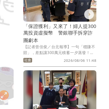
果狂被國民黨開砲是在擋疫苗，如今網友
也翻出舊文，朝聖這篇大型翻車現場。
「保證獲利」又來了！婦人提300
萬投資虛擬幣 警銀聯手拆穿詐
團劇本
【記者曾佳俊／台北報導】一句「穩賺不
賠」，差點讓300萬元積蓄一夕蒸發！台
北市北投區一名56歲婦人誤信網路認識的
社會
2026/08/06 11:48
友人介紹虛擬貨幣投資，深信高獲利誘
惑，日前帶著300萬元到銀行準備匯款。
所幸行員察覺異狀立即通報警方，員警到
場檢視對話紀錄後，當場識破這是典型的
「假投資」詐騙手法，成功攔阻鉅額匯
款，讓婦人當場夢醒，保住畢生積蓄。