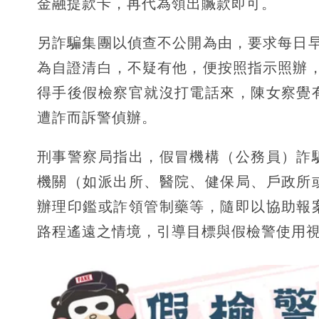
金融提款卡，再代為領出贓款即可。
另詐騙集團以偵查不公開為由，要求每日
為自證清白，不疑有他，便按照指示照辦
得手後假檢察官就沒打電話來，陳女察覺
遭詐而訴警偵辦。
刑事警察局指出，假冒機構（公務員）詐
機關（如派出所、醫院、健保局、戶政所
辦理印鑑或詐領管制藥等，隨即以協助報
路程遙遠之情境，引導目標與假檢警使用