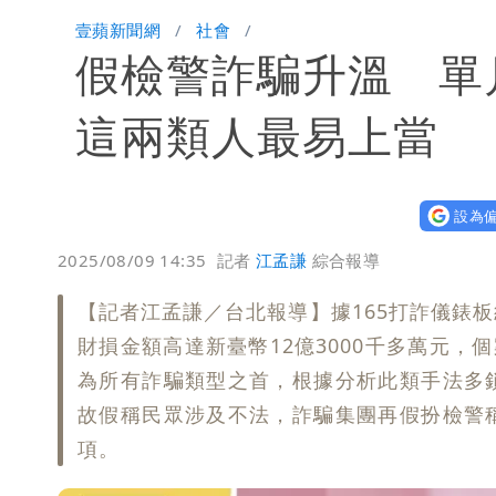
蔡英文變「台東蔡主委」嚇壞一堆人！
壹蘋新聞網
社會
假檢警詐騙升溫 單月
兆基風暴｜前董座李建成遭檢調約談！
明金成離世留下雙胞胎 4歲兒與老師
這兩類人最易上當
蔣萬安民調只贏5％「現任優勢去哪？
設為偏
慈濟遭詐10.6億！網紅揪聲明「疑點
2025/08/09 14:35
記者
江孟謙
綜合報導
97萬網紅「肥大叔」驚傳猝逝！最後
【記者江孟謙／台北報導】據165打詐儀錶板
泰國校園爆槍響！2師中彈亡20人傷 
財損金額高達新臺幣12億3000千多萬元，
為所有詐騙類型之首，根據分析此類手法多
故假稱民眾涉及不法，詐騙集團再假扮檢警
項。