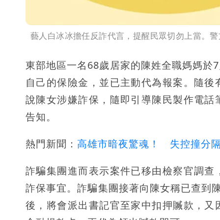
藝人白冰冰擔任反詐代言，提醒民眾切勿上當。警
東部地區一名68歲居家的陳姓全職媽媽於
自己的保險金，並已主動代為報案。隨後
說陳女涉嫌詐保，隨即引導陳民製作電話
告知。
熱門新聞：
高雄市暗夜驚魂！ 失控撞分
詐騙集團進而表示案件已移由檢察官調查
詐保事宜。詐騙集團接著向陳女稱已查到陳
後，將會派出書記官至家中扣押贓款，又