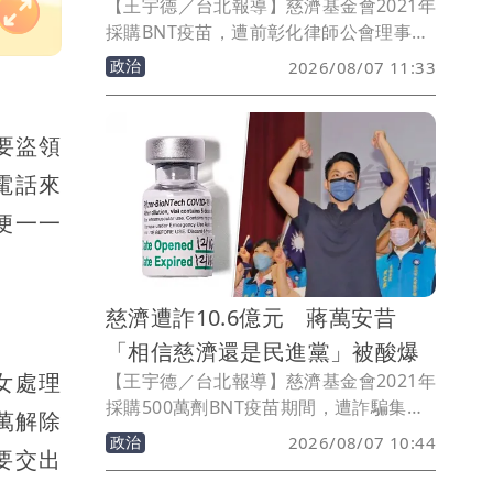
【王宇德／台北報導】慈濟基金會2021年
採購BNT疫苗，遭前彰化律師公會理事長
陳昱瑄，藉協助採購疫苗涉詐取10.6億
政治
2026/08/07 11:33
元。民進黨認為藍白過去說政府擋疫苗說
法「翻車」，並要求前民眾黨主席柯文哲
道歉。對此，民眾黨立法院黨團主任陳智
要盜領
菡今（7）日反駁，批評綠營將詐騙案與
電話來
當年BNT疫苗採購爭議混為一談，「非常
荒謬」。
便一一
慈濟遭詐10.6億元 蔣萬安昔
「相信慈濟還是民進黨」被酸爆
女處理
【王宇德／台北報導】慈濟基金會2021年
採購500萬劑BNT疫苗期間，遭詐騙集團
萬解除
涉嫌騙取3000萬美元（約新台幣10.6億
政治
2026/08/07 10:44
要交出
元）委任報酬，台中地檢署日前依詐欺、
洗錢等罪起訴前彰化律師公會理事長陳昱