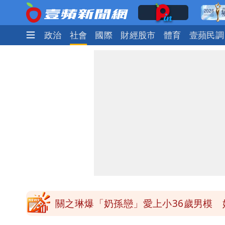
時尚
生活
政治
社會
國際
財經股市
體育
壹蘋民調
97萬網紅「肥大叔」驚傳猝逝！最後
泰國校園爆槍響！2師中彈亡20人傷 
中國賣家被踢爆在網購平台「租人頭」
白海豚14:30發海警！這縣市陸警機率
關之琳爆「奶孫戀」愛上小36歲男模 