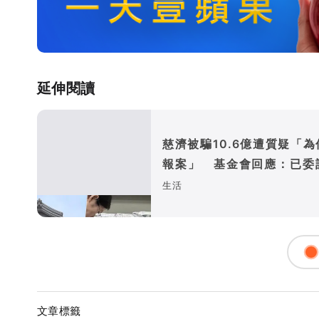
延伸閱讀
慈濟被騙10.6億遭質疑「為
報案」 基金會回應：已委
師全權處理
生活
文章標籤