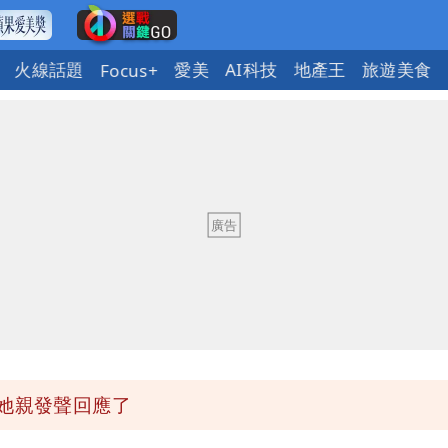
火線話題
愛美
AI科技
地產王
旅遊美食
Focus+
身影曝 網驚覺不對
槍手疑學生
 吳欣岱：完美偽裝台灣企業
最高
她親發聲回應了