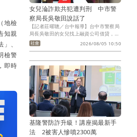
女兒淪詐欺共犯遭判刑 中市警
察局長吳敬田說話了
（地檢
【記者莊曜聰／台中報導】台中市警察局
告知親
局長吳敬田的女兒找上融資公司借貸，被
要求提供帳戶、提款卡等，轉頭卻成了詐
法」、
社會
2026/08/05 10:50
騙集團共犯，雲林地院審理後判處她5月
明檢警
徒刑、得易科罰金，吳敬田妻子蕭惠珠目
前是北市信義分局分局長，消息傳出引發
，即時
警界議論，吳敬田今天回應女兒已經學到
教訓，一切「尊重司法判決」。
基隆警防詐升級！講座揭最新手
法 2被害人慘噴2300萬