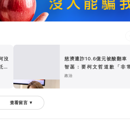
何沒
慈濟遭詐10.6億元被酸翻車
託律
智菡：要柯文哲道歉「非
謬」
政治
查看留言 ▼