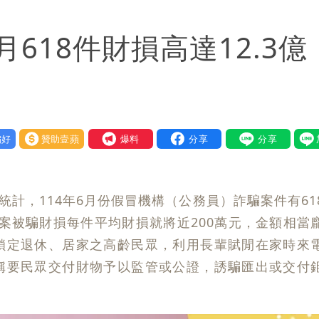
他驚：戰局變五五波
618件財損高達12.3億
最快今晚移送
一段對話催淚！
」她嘆：真的該緊張
好
贊助壹蘋
我要爆料
重重」 1細節避而不談
身影曝 網驚覺不對
統計，114年6月份假冒機構（公務員）詐騙案件有61
槍手疑學生
個案被騙財損每件平均財損就將近200萬元，金額相當
鎖定退休、居家之高齡民眾，利用長輩賦閒在家時來
稱要民眾交付財物予以監管或公證，誘騙匯出或交付