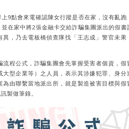
早上9點會來電確認陳女行蹤是否在家，沒有亂跑
，並在家中將2張金融卡交給詐騙集團派出的假書
有異，乃去電板橋偵查隊找「王志成」警官未果
騙流程公式，詐騙集團會先掌握受害者個資，假
或大型企業等）之人員，表示其涉嫌犯罪、身分
案為由聯繫當地派出所，就是製造被害目標與假
視訊製做筆錄。