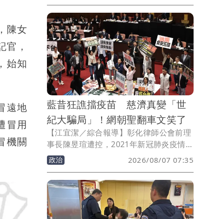
瑄、通緝犯李易儒等人。慈濟表示將全力
配合司法調查，也讓2022年疫苗採購爭議
，陳女
時，蔣萬安當時發言，「你要相信慈濟，
還是相信民進黨？」被網友酸爆。
記官，
，始知
藍昔狂譙擋疫苗 慈濟真變「世
冒遠地
紀大騙局」！網朝聖翻車文笑了
遭冒用
【江宜潔／綜合報導】彰化律師公會前理
冒機關
事長陳昱瑄遭控，2021年新冠肺炎疫情期
間曾向慈濟基金會謊稱可採購500萬劑
政治
2026/08/07 07:35
BNT疫苗，並聯手掮客李易儒詐得10.6億
元新台幣，全案目前共起訴17人，其中主
嫌陳昱瑄等4人已裁定羈押禁見，在逃中
的李易儒則被發布通緝。事實上，當年時
任衛福部長陳時中就頻勸慈濟別受騙，結