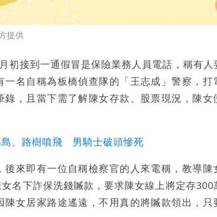
方提供
7月初接到一通假冒是保險業務人員電話，稱有人
有一名自稱為板橋偵查隊的「王志成」警察，打
筆錄，且當下需了解陳女存款、股票現況，陳女
隔島、路樹噴飛 男騎士破頭慘死
，後來即有一位自稱檢察官的人來電稱，教導陳
女名下詐保洗錢贓款，要求陳女線上將定存300
因陳女居家路途遙遠，不用真的將贓款領出，只