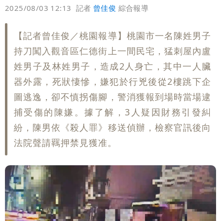
偏好
壹蘋
爆料
2025/08/03 12:13
記者
曾佳俊
綜合報導
【記者曾佳俊／桃園報導】桃園市一名陳姓男子
持刀闖入觀音區仁德街上一間民宅，猛刺屋內盧
姓男子及林姓男子，造成2人身亡，其中一人臟
器外露，死狀悽慘，嫌犯於行兇後從2樓跳下企
圖逃逸，卻不慎拐傷腳，警消獲報到場時當場逮
捕受傷的陳嫌。據了解，3人疑因財務引發糾
紛，陳男依《殺人罪》移送偵辦，檢察官訊後向
法院聲請羈押禁見獲准。