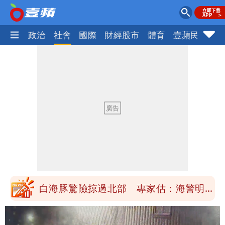
生活
政治
社會
國際
財經股市
體育
壹蘋民調
火
「楊承勳」名字終於公開！被害人父淚喊
「終於能交代」 捐500萬獎學金延續愛
白海豚颱風逼近！鄭明典示警「恐遇黑潮
變強」 路徑分歧藏警訊：不利強度維持
高希均辭世享耆壽90歲 畢生推動閱讀
與進步觀念
內馬爾開到「寶可夢神包」後徹底入坑
砸重金再買一整桌卡盒
白海豚驚險掠過北部 專家估：海警明發
布 陸警可能相對低
「楊承勳」名字終於公開！被害人父淚喊