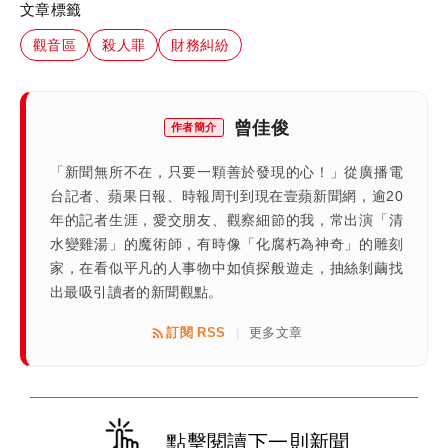
文章標籤
觀音區
殺人罪
財務糾紛
曾佳俊
作者簡介
「新聞無所不在，只要一顆善於發現的心！」從廣播電
台記者、蘋果日報、時報周刊到現在壹蘋新聞網，逾20
年的記者生涯，愛交朋友、觀察細節的我，常出演「清
水變雞湯」的魔術師，有時像「化腐朽為神奇」的雕刻
家，在看似平凡的人事物中如偵探般遊走，抽絲剝繭找
出最吸引讀者的新聞觀點。
訂閱 RSS
更多文章
|
點擊閱讀下一則新聞