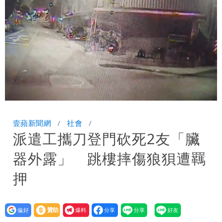
「終於能交代」 捐500萬獎學金延續愛
白海豚颱風逼近！鄭明典示警「恐遇黑潮
變強」 路徑分歧藏警訊：不利強度維持
Loaded
:
Unmute
100.00%
壹蘋新聞網
社會
派遣工攜刀登門砍死2友「臟
器外露」 跳樓摔傷狼狽遭羈
押
設為
贊助
我要