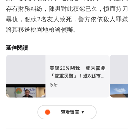
存有財務糾紛，陳男對此積怨已久，憤而持刀
尋仇，狠砍2名友人致死，警方依依殺人罪嫌
將其移送桃園地檢署偵辦。
延伸閱讀
美課20%關稅 盧秀燕憂
「雙重災難」！邀8縣市向
中央提15解方
政治
查看留言 ▼