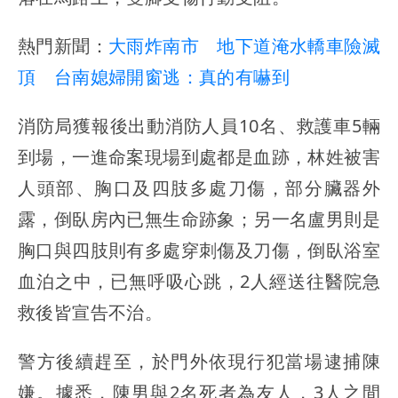
熱門新聞：
大雨炸南市 地下道淹水轎車險滅
頂 台南媳婦開窗逃：真的有嚇到
消防局獲報後出動消防人員10名、救護車5輛
到場，一進命案現場到處都是血跡，林姓被害
人頭部、胸口及四肢多處刀傷，部分臟器外
露，倒臥房內已無生命跡象；另一名盧男則是
胸口與四肢則有多處穿刺傷及刀傷，倒臥浴室
血泊之中，已無呼吸心跳，2人經送往醫院急
救後皆宣告不治。
警方後續趕至，於門外依現行犯當場逮捕陳
嫌。據悉，陳男與2名死者為友人，3人之間