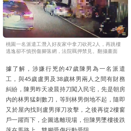
桃園一名派遣工潛入好友家中拿刀砍死2人，再跳樓
逃逸卻不慎拐傷腳落網，法院羈押禁見。翻攝畫面
據了解，涉嫌行兇的47歲陳男為一名派遣
工，與45歲盧男及38歲林男兩人之間有財務
糾紛，陳男昨天凌晨持刀闖入民宅，先是朝房
內的林男猛刺數刀，等到林男倒地不起，隨即
又於屋內找到盧男揮刀攻擊，之後再從2樓窗
戶一躍而下，企圖逃離現場，但陳男墜樓後跌
落在馬路上，雙腳受傷行動受阻。