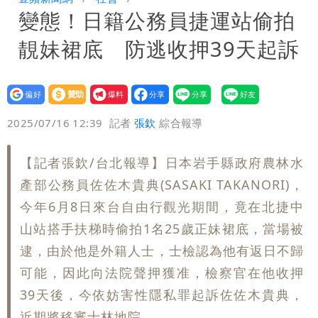
變態！日籍公務員捷運站偷拍
周溼答答
Tim哥慘成淹水戶 貨物及電腦全泡水！
靚妹裙底 防逃收押39天起訴
他崩潰喊完蛋
黑面嫁女席開200桌搞成演唱會 她嫌高
調轉為感動「這是他愛我的方式」
以色列媒體驚爆：伊朗最高領袖緊急送醫
設為
贊助
我要
偏好
壹蘋
爆料
2025/07/16 12:39
記者
張欽
綜合報導
台北山區升級「大豪雨」！基隆北海岸逢
大潮 恐海水倒灌
澎湖13兒女擠住10坪屋 媽帶補助款離
【記者張欽/台北報導】日本岩手縣政府農林水
產部公務員佐佐木貴典(SASAKI TAKANORI)，
家！縣府出手了
經紀人強吻女藝人「我又沒伸舌頭」 連
今年6月8日來台自由行觀光期間，竟在北捷中
山站搭手扶梯時偷拍1名25歲正妹裙底，當場被
法官都怒了：相當噁心
桃園復興宣布今停班課！全台放假情形一
逮，由於他是外籍人士，士檢認為他有返日不歸
次看
慈濟遭詐10億 他點名顏博文下台：認
可能，因此向法院聲押獲准，檢察官在他收押
39天後，今依妨害性隱私罪起訴佐佐木貴典，
錯有那麼難嗎？
颱風相當有感！海警持續到明晨 北部風
近期將移審士林地院。