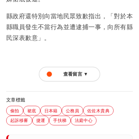
縣政府還特別向當地民眾致歉指出，「對於本
縣職員發生不當行為並遭逮捕一事，向所有縣
民深表歉意」。
查看留言 ▼
文章標籤
偷拍
裙底
日本籍
公務員
佐佐木貴典
起訴移審
捷運
手扶梯
法庭中心