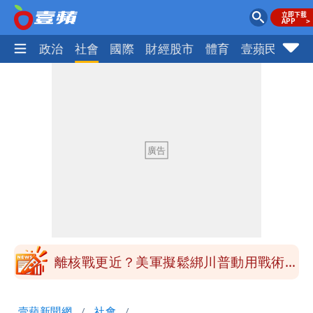
生活
政治
社會
國際
財經股市
體育
壹蘋民調
火
最新風雨預測！今天「9地區」達停班課
標準
姜厚任自爆「和女友前夫是好友」 駁斥
小三傳言：你在講三小？
姜厚任女友3碩1博都在騙？ 精神科醫
師：「幻謊者」無法治
木瓜霞｜姜厚任戀上奇女子撞哏「香港爺
孫戀」 75歲男星傻淪小王一場空
離核戰更近？美軍擬鬆綁川普動用戰術性
核武
白海豚走後 西南季風全面接管！未來一
壹蘋新聞網
社會