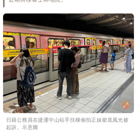
雨這時才變小
五月天冠佑20歲女兒「遭AI假造不雅影
像」 憤怒發聲：已截圖
最新風雨預測！今天「9地區」達停班課
標準
姜厚任自爆「和女友前夫是好友」 駁斥
小三傳言：你在講三小？
日籍公務員在捷運中山站手扶梯偷拍正妹裙底風光被
起訴。示意圖