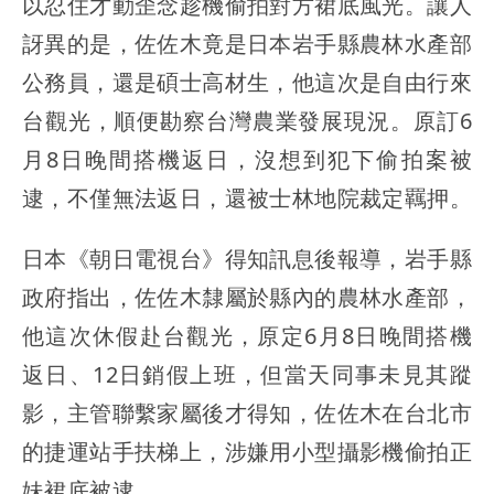
以忍住才動歪念趁機偷拍對方裙底風光。讓人
訝異的是，佐佐木竟是日本岩手縣農林水產部
公務員，還是碩士高材生，他這次是自由行來
台觀光，順便勘察台灣農業發展現況。原訂6
月8日晚間搭機返日，沒想到犯下偷拍案被
逮，不僅無法返日，還被士林地院裁定羈押。
日本《朝日電視台》得知訊息後報導，岩手縣
政府指出，佐佐木隸屬於縣內的農林水產部，
他這次休假赴台觀光，原定6月8日晚間搭機
返日、12日銷假上班，但當天同事未見其蹤
影，主管聯繫家屬後才得知，佐佐木在台北市
的捷運站手扶梯上，涉嫌用小型攝影機偷拍正
妹裙底被逮。