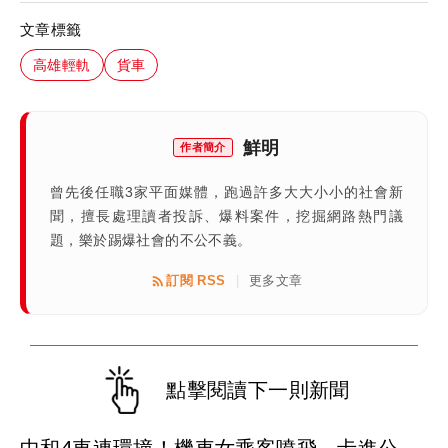
文章標籤
高雄輕軌
貨車
鮮明
作者簡介
曾先後任職3家平面媒體，跑過許多大大小小的社會新
聞，擅長處理讀者投訴、爆料案件，挖掘網路熱門議
題，樂於踢爆社會的不公不義。
訂閱 RSS
更多文章
|
點擊閱讀下一則新聞
中和4車連環撞！機車女乘客噴飛 卡進公車底送醫不治