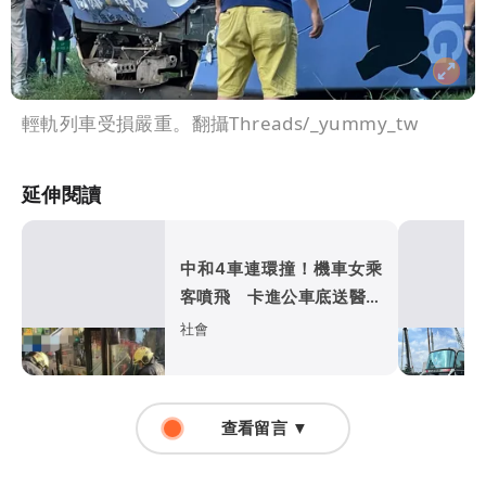
輕軌列車受損嚴重。翻攝Threads/_yummy_tw
延伸閱讀
中和4車連環撞！機車女乘
客噴飛 卡進公車底送醫不
治
社會
查看留言 ▼