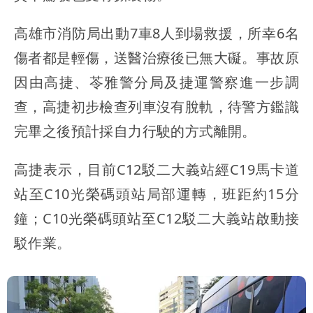
高雄市消防局出動7車8人到場救援，所幸6名
傷者都是輕傷，送醫治療後已無大礙。事故原
因由高捷、苓雅警分局及捷運警察進一步調
查，高捷初步檢查列車沒有脫軌，待警方鑑識
完畢之後預計採自力行駛的方式離開。
高捷表示，目前C12駁二大義站經C19馬卡道
站至C10光榮碼頭站局部運轉，班距約15分
鐘；C10光榮碼頭站至C12駁二大義站啟動接
駁作業。