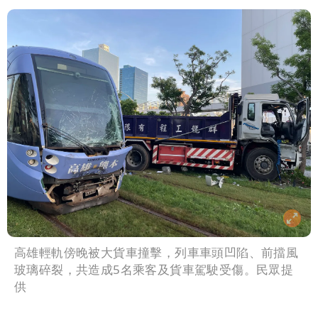
高雄輕軌傍晚被大貨車撞擊，列車車頭凹陷、前擋風
玻璃碎裂，共造成5名乘客及貨車駕駛受傷。民眾提
供