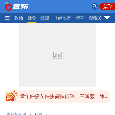
生活
政治
社會
國際
財經股市
體育
壹蘋民調
火
慈濟買BNT遭詐10億元 蔡英文：政府
很多謹慎判斷當時未被理解
抄襲造假當上劍橋大學教授 神鬼級履歷
「攏係假」
陳時中給沈伯洋「3個建議」：別因選市
長變猙獰，否則就跟對手一樣
「慈濟別想躲在受害者3字後面」 她：
10.6億顧問費決策過程在哪
當年缺疫苗缺快篩缺口罩 王鴻薇：陳時
中哪來勇氣要別人道歉
兆基風暴！前董座李建成移送北檢 是否
壹蘋新聞網
社會