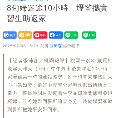
8旬婦迷途10小時 壢警攜實
變強」 路徑分歧藏警訊：不利強度維持
習生助返家
設為
贊助
我要
偏好
壹蘋
爆料
2025/07/08 15:49
記者
張沛森
綜合報導
【記者張沛森／桃園報導】桃園一名83歲羅姓
老婦人昨天（7日）中午外出後失聯近10小時，
家屬雖第一時間通報協尋，卻一時間未能找到人
而心急如焚；還好中壢警分局興國派出所所長王
韋力、警員施明村與實習生李品燁晚間據報發現
羅婦，並將她帶回警所追查身分，終於聯繫家屬
到警所把她平安帶回家。