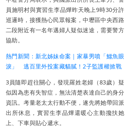
員施明村與實習生李品燁昨天晚上9時30分許
巡邏時，接獲熱心民眾報案，中壢區中央西路
二段附近有一名年邁婦人疑似迷途，需要警方
協助。
熱門新聞：新北姊妹命案｜家暴男噴「鱷魚眼
淚」 逃百里外投案藏貓膩！2子監護權掀戰
3員隨即趕往關心，發現羅姓老婦（83歲）疑
似因為患有失智症，無法清楚表達自己的身分
資訊。考量老太太行動不便，遂先將她帶回派
出所休息，實習生李品燁還暖心主動攙扶她
上、下車與貼心遞水。