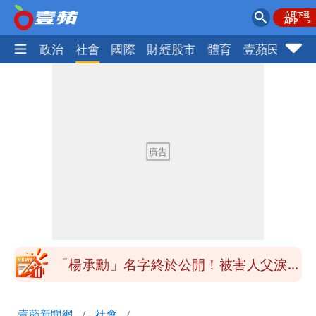
生活
政治
社會
國際
財經股市
體育
壹蘋民調
火
「楊承勳」名字終於公開！被害人父淚喊
「終於能交代」 捐500萬獎學金延續愛
白海豚颱風逼近！鄭明典示警「恐遇黑潮
變強」 路徑分歧藏警訊：不利強度維持
高希均辭世享耆壽90歲 畢生推動閱讀
與進步觀念
內馬爾開到「寶可夢神包」後徹底入坑
砸重金再買一整桌卡盒
白海豚驚險掠過北部 專家估：海警明發
布 陸警可能相對低
「楊承勳」名字終於公開！被害人父淚喊
「終於能交代」 捐500萬獎學金延續愛
白海豚颱風逼近！鄭明典示警「恐遇黑潮
壹蘋新聞網
社會