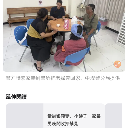
警方聯繫家屬到警所把老婦帶回家。中壢警分局提供
延伸閱讀
當街狠殺妻、小姨子 家暴
男晚間收押禁見