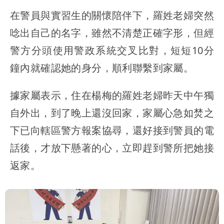
在警員與實習生的關懷陪伴下，羅姓老婦突然
唸出自己的名字，雖然不清楚正確字形，但經
警方分頭使用警政系統交叉比對，短短10分
鐘內就確認她的身分，順利聯繫到家屬。
據家屬表示，住在楊梅的羅姓老婦昨天中午獨
自外出，到了晚上還沒回家，家屬心急如焚之
下已向轄區警方報案協尋，還好接到警員的電
話後，才放下懸著的心，立即趕到警所把她接
返家。