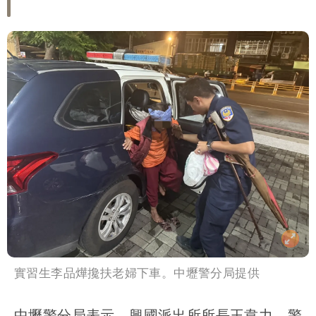
實習生李品燁攙扶老婦下車。中壢警分局提供
中壢警分局表示，興國派出所所長王韋力、警