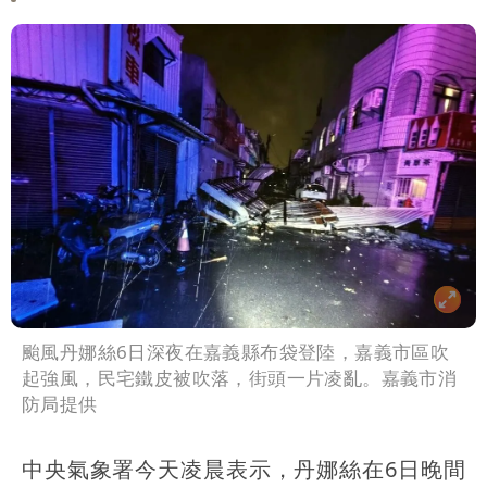
颱風丹娜絲6日深夜在嘉義縣布袋登陸，嘉義市區吹
起強風，民宅鐵皮被吹落，街頭一片凌亂。嘉義市消
防局提供
中央氣象署今天凌晨表示，丹娜絲在6日晚間