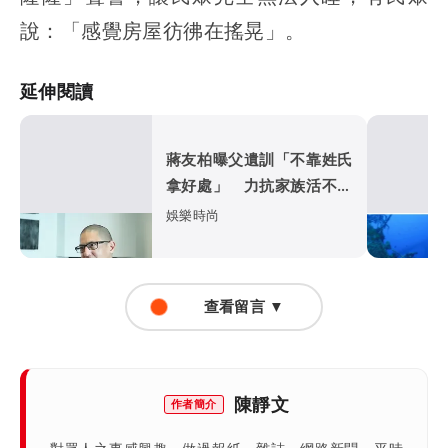
說：「感覺房屋彷彿在搖晃」。
延伸閱讀
蔣友柏曝父遺訓「不靠姓氏
拿好處」 力抗家族活不過
50歲魔咒
娛樂時尚
查看留言 ▼
陳靜文
作者簡介