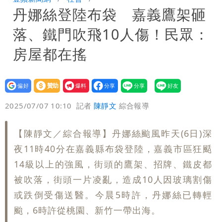
丹娜絲登陸布袋 嘉義鷹架砸
中哪來勇氣要別人道歉
兆基風暴！前董座李建成移送北檢 是否
落、鐵門吹飛10人傷！民眾：
聲押？交保？複訊後揭曉
慈濟買BNT遭詐10億元 蔡英文：政府
房屋都在搖
很多謹慎判斷當時未被理解
誇張！中國借颱風稱對台灣海峽交管 我
設為
贊助
我要
方：違反國際規範嚴厲譴
偏好
壹蘋
爆料
2025/07/07 10:10
記者
陳靜文
綜合報導
【陳靜文／綜合報導】丹娜絲颱風昨天(6日)深
夜11時40分在嘉義縣布袋登陸，嘉義市區狂颳
14級以上的強風，街頭的鷹架、招牌、鐵皮都
被吹落，街頭一片凌亂，造成10人因玻璃割傷
或跌倒受傷送醫。今晨5時許，丹娜絲已轉輕
颱，6時許從桃園、新竹一帶出海。