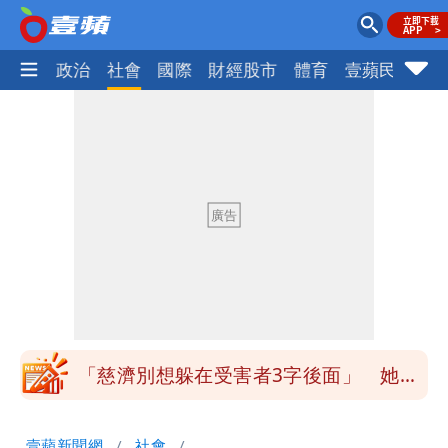
生活
政治
社會
國際
財經股市
體育
壹蘋民調
火
慈濟買BNT遭詐10億元 蔡英文：政府
很多謹慎判斷當時未被理解
誇張！中國借颱風稱對台灣海峽交管 我
方：違反國際規範嚴厲譴
抄襲造假當上劍橋大學教授 神鬼級履歷
「攏係假」
陳時中給沈伯洋「3個建議」：別因選市
長變猙獰，否則就跟對手一樣
「慈濟別想躲在受害者3字後面」 她：
10.6億顧問費決策過程在哪
當年缺疫苗缺快篩缺口罩 王鴻薇：陳時
壹蘋新聞網
社會