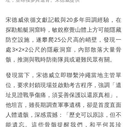
宋德威依循文獻記載與20多年田調經驗，在
探勘船艇洞窟時，敏銳察覺山體上方可能隱藏
防空設施，遂攀爬25公尺高的峭壁，發現一
處3×2×2公尺的隱蔽洞窟，內部散落大量骨
骸，推測與戰時防衛隊員或避難民眾有關。
發現當下，宋德威立即聯繫沖繩當地主管單
位，要求封鎖現場並啟動考古程序，強調「遺
址見證戰爭傷痛，須妥善保護以還原真相」。
他坦言，雖長期調查軍事遺構，卻是首度直面
人體遺骸，深感震撼：「歷史可以原諒，但不
能遺忘。這些骨骸提醒我們，和平何其珍