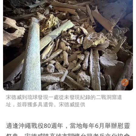
宋德威到琉球發現一處從未發現紀錄的二戰洞窟遺
址，並尋獲多具遺骨。宋德威提供
適逢沖繩戰役80週年，當地每年6月舉辦慰靈