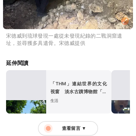
宋德威到琉球發現一處從未發現紀錄的二戰洞窟遺
址，並尋獲多具遺骨。宋德威提供
延伸閱讀
「THM」連結世界的文化
視窗 淡水古蹟博物館「全
新識別」亮相
生活
查看留言 ▼