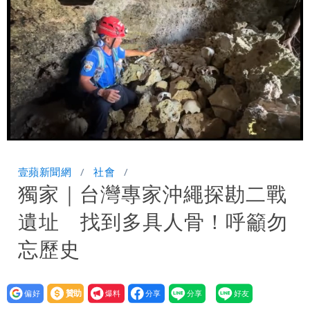
變強」 路徑分歧藏警訊：不利強度維持
Loaded
:
Unmute
100.00%
壹蘋新聞網
社會
獨家｜台灣專家沖繩探勘二戰
遺址 找到多具人骨！呼籲勿
忘歷史
設為
贊助
我要