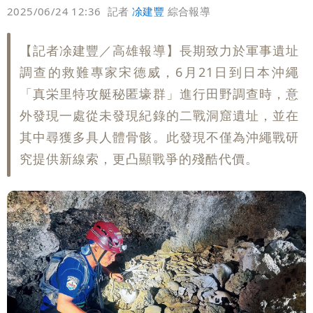
偏好
壹蘋
爆料
2025/06/24 12:36
記者
凃建豐
綜合報導
【記者凃建豐／高雄報導】長期致力於軍事遺址
調查的救難專家宋德威，6月21日到日本沖繩
「真栄里特攻艇秘匿壕群」進行田野調查時，意
外發現一處從未發現紀錄的二戰洞窟遺址，並在
其中尋獲多具人體骨骸。此發現不僅為沖繩戰研
究提供新線索，更凸顯戰爭的殘酷代價。