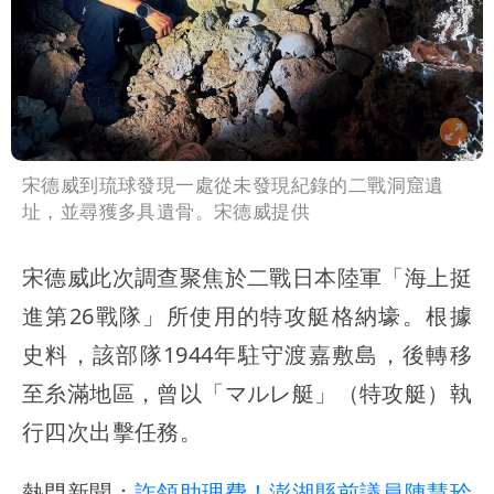
宋德威到琉球發現一處從未發現紀錄的二戰洞窟遺
址，並尋獲多具遺骨。宋德威提供
宋德威此次調查聚焦於二戰日本陸軍「海上挺
進第26戰隊」所使用的特攻艇格納壕。根據
史料，該部隊1944年駐守渡嘉敷島，後轉移
至糸滿地區，曾以「マルレ艇」（特攻艇）執
行四次出擊任務。
熱門新聞：
詐領助理費！澎湖縣前議員陳慧玲