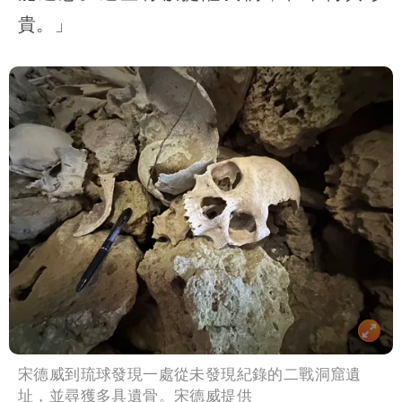
貴。」
宋德威到琉球發現一處從未發現紀錄的二戰洞窟遺
址，並尋獲多具遺骨。宋德威提供