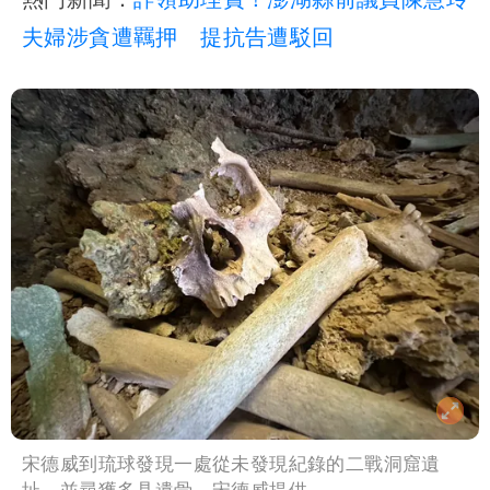
夫婦涉貪遭羈押 提抗告遭駁回
宋德威到琉球發現一處從未發現紀錄的二戰洞窟遺
址，並尋獲多具遺骨。宋德威提供