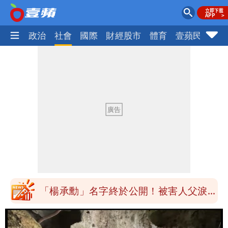
生活
政治
社會
國際
財經股市
體育
壹蘋民調
火
「楊承勳」名字終於公開！被害人父淚喊
「終於能交代」 捐500萬獎學金延續愛
白海豚颱風逼近！鄭明典示警「恐遇黑潮
變強」 路徑分歧藏警訊：不利強度維持
高希均辭世享耆壽90歲 畢生推動閱讀
與進步觀念
內馬爾開到「寶可夢神包」後徹底入坑
砸重金再買一整桌卡盒
白海豚驚險掠過北部 專家估：海警明發
布 陸警可能相對低
「楊承勳」名字終於公開！被害人父淚喊
「終於能交代」 捐500萬獎學金延續愛
白海豚颱風逼近！鄭明典示警「恐遇黑潮