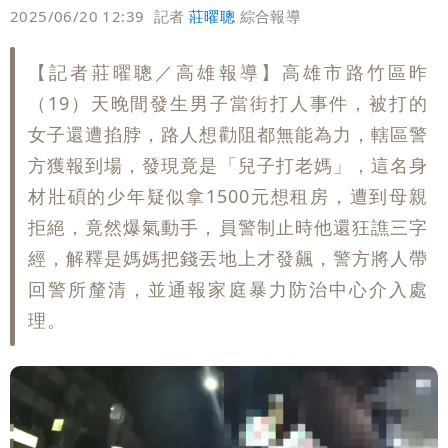
偏好
壹蘋
爆料
2025/06/20 12:39
記者
莊曜聰
綜合報導
【記者莊曜聰／高雄報導】高雄市路竹區昨
（19）天晚間發生男子當街打人事件，被打的
女子還遭掐脖，路人想勸阻都無能為力，轄區警
方獲報到場，發現竟是「兒子打老媽」，這名身
材壯碩的少年疑似拿1500元想租房，遭到母親
拒絕，竟然爆氣動手，員警制止時他還狂譙三字
經，解釋是媽媽把錢丟地上才發飆，警方將人帶
回警所釐清，並通報家庭暴力防治中心介入處
理。