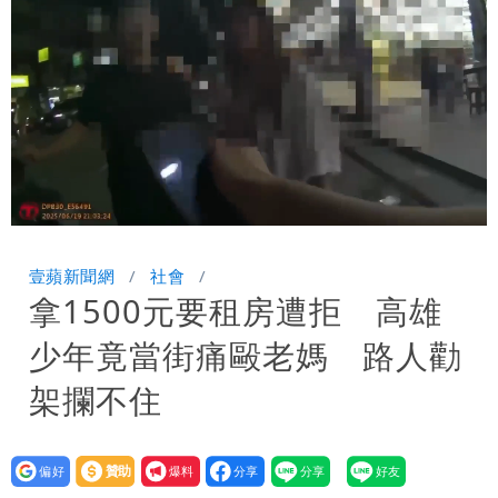
「終於能交代」 捐500萬獎學金延續愛
白海豚颱風逼近！鄭明典示警「恐遇黑潮
變強」 路徑分歧藏警訊：不利強度維持
Loaded
:
Unmute
100.00%
壹蘋新聞網
社會
拿1500元要租房遭拒 高雄
少年竟當街痛毆老媽 路人勸
架攔不住
設為
贊助
我要