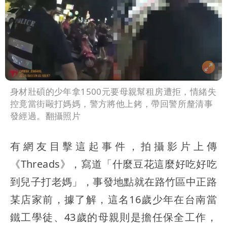
身材壯碩的少年拿1500元要母親幫租房遭拒，情緒失
控竟當街毆打媽媽，警方將他上銬，帶回警所釐清事
發經過。翻攝照片
有網友目擊這起事件，拍攝影片上傳
《Threads》，寫道「什麼豆花這麼好吃好吃
到兒子打老媽」，事發地點就在路竹區中正路
某店家前，據了解，這名16歲少年在台南當
鐵工學徒、43歲的母親則是擔任保全工作，