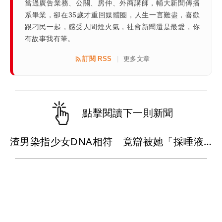
當過廣告業務、公關、房仲、外商講師，輔大新聞傳播
系畢業，卻在35歲才重回媒體圈，人生一言難盡，喜歡
跟刁民一起，感受人間煙火氣，社會新聞還是最愛，你
有故事我有筆。
訂閱 RSS
更多文章
|
點擊閱讀下一則新聞
渣男染指少女DNA相符 竟辯被她「採唾液塗抹」陷害！法官怒了