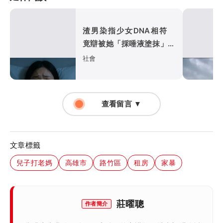
渣男染指少女DNA相符
竟辯被她「採唾液塗抹」陷
害！法官怒了
社會
查看留言 ▼
文章標籤
兒子打老媽
高雄市
路竹區
租房
家暴
莊曜聰
作者簡介