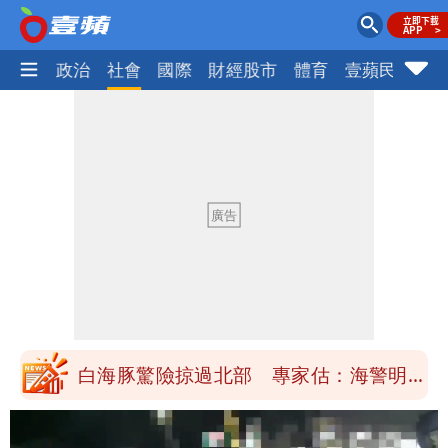
生活
政治
社會
國際
財經股市
體育
壹蘋民調
火
「楊承勳」名字終於公開！被害人父淚喊
「終於能交代」 捐500萬獎學金延續愛
白海豚颱風逼近！鄭明典示警「恐遇黑潮
變強」 路徑分歧藏警訊：不利強度維持
高希均辭世享耆壽90歲 畢生推動閱讀
與進步觀念
內馬爾開到「寶可夢神包」後徹底入坑
砸重金再買一整桌卡盒
白海豚驚險掠過北部 專家估：海警明發
布 陸警可能相對低
「楊承勳」名字終於公開！被害人父淚喊