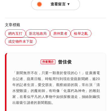
查看留言 ▼
文章標籤
網內互打
新北地政局
房仲業者
檢舉之亂
成交物件未下架
曾佳俊
作者簡介
「新聞無所不在，只要一顆善於發現的心！」從廣播電
台記者、蘋果日報、時報周刊到現在壹蘋新聞網，逾20
年的記者生涯，愛交朋友、觀察細節的我，常出演「清
水變雞湯」的魔術師，有時像「化腐朽為神奇」的雕刻
家，在看似平凡的人事物中如偵探般遊走，抽絲剝繭找
出最吸引讀者的新聞觀點。