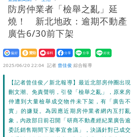
防房仲業者「檢舉之亂」延
10.6億顧問費決策過程在哪
燒！ 新北地政：逾期不動產
廣告6/30前下架
設為
贊助
我要
偏好
壹蘋
爆料
2025/06/20 22:04
記者
曾佳俊
綜合報導
【記者曾佳俊／新北報導】最近北部房仲圈出現
刪文潮、免責聲明，引發「檢舉之亂」，原來房
仲遭到大量檢舉成交物件未下架，有「廣告不
實」的嫌疑。為因應近期房仲業者網內互打亂
象，內政部日前召開「研商不動產經紀業廣告逾
委託銷售期間下架事宜會議」，決議針對已成交