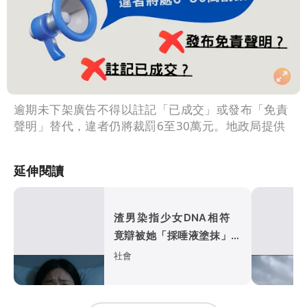
逾期未下架廣告不得以註記「已成交」或發布「免責
聲明」替代，違者仍將裁罰6至30萬元。地政局提供
延伸閱讀
渣男染指少女DNA相符
竟辯被她「採唾液塗抹」陷
害！法官怒了
社會