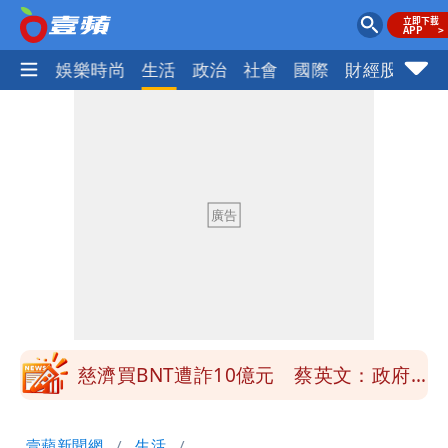
熱門
娛樂時尚
生活
政治
社會
國際
財經股市
體
慈濟買BNT遭詐10億元 蔡英文：政府
很多謹慎判斷當時未被理解
「慈濟別想躲在受害者3字後面」 她：
10.6億顧問費決策過程在哪
當年缺疫苗缺快篩缺口罩 王鴻薇：陳時
中哪來勇氣要別人道歉
兆基風暴！前董座李建成移送北檢 是否
聲押？交保？複訊後揭曉
慈濟買BNT遭詐10億元 蔡英文：政府
很多謹慎判斷當時未被理解
「慈濟別想躲在受害者3字後面」 她：
壹蘋新聞網
生活