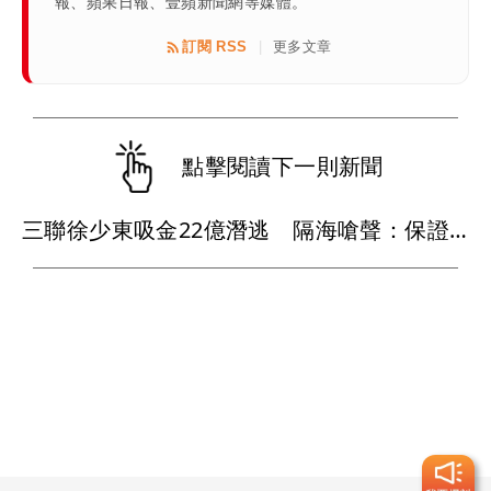
報、蘋果日報、壹蘋新聞網等媒體。
訂閱 RSS
更多文章
|
點擊閱讀下一則新聞
三聯徐少東吸金22億潛逃 隔海嗆聲：保證拉下至少1位高官