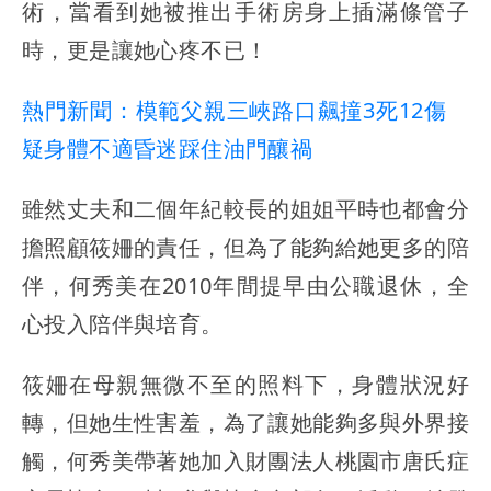
術，當看到她被推出手術房身上插滿條管子
時，更是讓她心疼不已！
熱門新聞：模範父親三峽路口飆撞3死12傷
疑身體不適昏迷踩住油門釀禍
雖然丈夫和二個年紀較長的姐姐平時也都會分
擔照顧筱姍的責任，但為了能夠給她更多的陪
伴，何秀美在2010年間提早由公職退休，全
心投入陪伴與培育。
筱姍在母親無微不至的照料下，身體狀況好
轉，但她生性害羞，為了讓她能夠多與外界接
觸，何秀美帶著她加入財團法人桃園市唐氏症