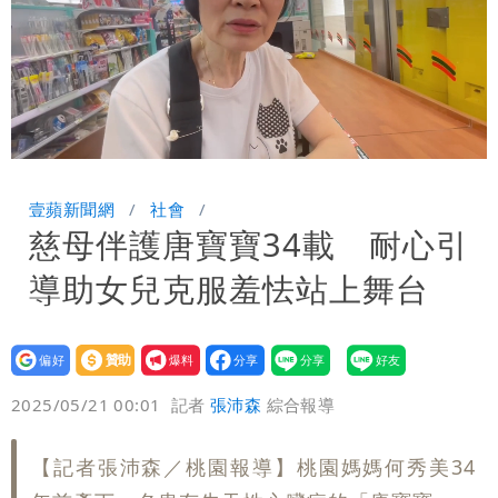
Loaded
:
Unmute
68.36%
壹蘋新聞網
社會
慈母伴護唐寶寶34載 耐心引
導助女兒克服羞怯站上舞台
設為
贊助
我要
偏好
壹蘋
爆料
2025/05/21 00:01
記者
張沛森
綜合報導
【記者張沛森／桃園報導】桃園媽媽何秀美34