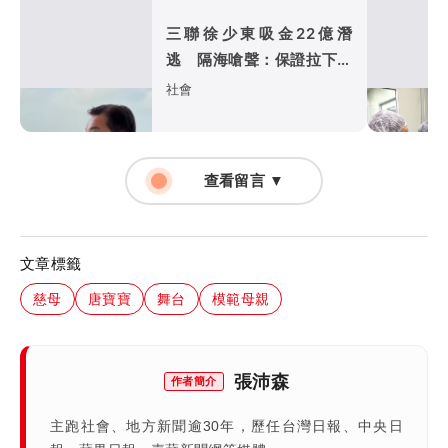
三聯徐少東吸金22億潛
逃 隔海嗆聲：保證拉下至
少1位高官
社會
查看留言 ▼
文章標籤
慈母
唐寶寶
舞台
模範母親
張沛森
作者簡介
主跑社會、地方新聞逾30年，歷任台灣日報、中央日