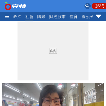
生活
政治
社會
國際
財經股市
體育
壹蘋民調
火