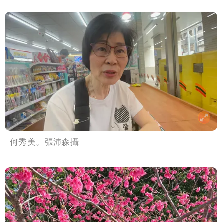
何秀美。張沛森攝