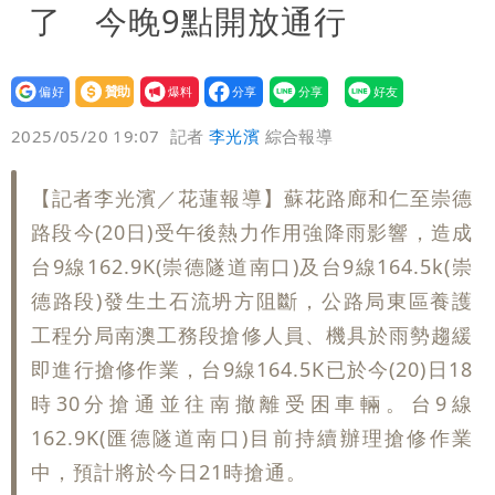
了 今晚9點開放通行
設為
贊助
我要
偏好
壹蘋
爆料
2025/05/20 19:07
記者
李光濱
綜合報導
【記者李光濱／花蓮報導】蘇花路廊和仁至崇德
路段今(20日)受午後熱力作用強降雨影響，造成
台9線162.9K(崇德隧道南口)及台9線164.5k(崇
德路段)發生土石流坍方阻斷，公路局東區養護
工程分局南澳工務段搶修人員、機具於雨勢趨緩
即進行搶修作業，台9線164.5K已於今(20)日18
時30分搶通並往南撤離受困車輛。台9線
162.9K(匯德隧道南口)目前持續辦理搶修作業
中，預計將於今日21時搶通。