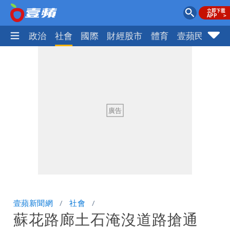
生活
政治
社會
國際
財經股市
體育
壹蘋民調
火
壹蘋新聞網
社會
蘇花路廊土石淹沒道路搶通