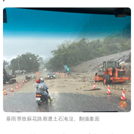
暴雨導致蘇花路廊遭土石淹沒。翻攝畫面