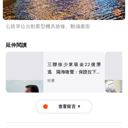
公路單位出動重型機具搶修。翻攝畫面
延伸閱讀
三聯徐少東吸金22億潛
逃 隔海嗆聲：保證拉下至
少1位高官
社會
查看留言 ▼