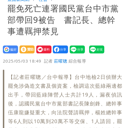
罷免死亡連署國民黨台中市黨
團有機會詐騙慈濟的就是民進黨
營建署前處長收廠商百萬賄款 終判3年
部帶回9被告 書記長、總幹
8月將入監
當年缺疫苗缺快篩缺口罩 王鴻薇：陳時
事遭羈押禁見
中哪來勇氣要別人道歉
設為
贊助
我要
偏好
壹蘋
爆料
2025/05/03 18:49
記者
莊曜聰
綜合報導
【記者莊曜聰／台中報導】台中地檢2日偵辦大
罷免涉偽造文書及個資案，檢調這次藍綠兩邊都
出手，帶回藍綠陣營人士共計19人，漏夜偵訊
後，認國民黨台中市黨部書記長陳劍鋒、總幹事
伍康龍嫌疑重大，向法院聲請羈押，楊姓總幹事
等6人則以10萬到20萬不等交保、1人請回，罷