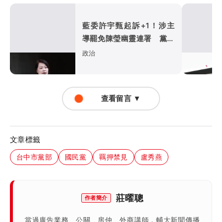
藍委許宇甄起訴+1！涉主
導罷免陳瑩幽靈連署 黨工
收紅包「趕工」慘了
政治
查看留言 ▼
文章標籤
台中市黨部
國民黨
羈押禁見
盧秀燕
莊曜聰
作者簡介
當過廣告業務、公關、房仲、外商講師，輔大新聞傳播