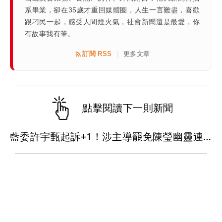
系畢業，卻在35歲才重回媒體圈，人生一言難盡，喜歡
跟刁民一起，感受人間煙火氣，社會新聞還是最愛，你
有故事我有筆。
訂閱 RSS
更多文章
|
點擊閱讀下一則新聞
藍委許宇甄起訴+1！涉主導罷免陳瑩幽靈連署 黨工收紅包「趕工」慘了