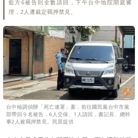
藍方6被告則全數請回，下午台中地院開庭審
理，2人遭裁定羈押禁見。
台中檢調偵辦「死亡連署」案，前往國民黨台中市黨
部帶回９名被告，6人交保、1人請回，書記長、總幹
事2人被羈押禁見。民眾提供