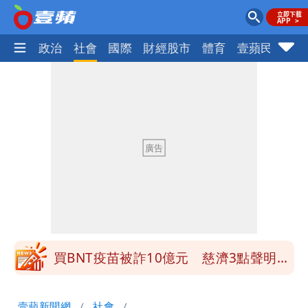
生活
政治
社會
國際
財經股市
體育
壹蘋民調
火
營建署前處長收廠商百萬賄款 終判3年
8月將入監
當年缺疫苗缺快篩缺口罩 王鴻薇：陳時
中哪來勇氣要別人道歉
兆基風暴！前董座李建成移送北檢 是否
聲押？交保？複訊後揭曉
慈濟買BNT遭詐10億元 蔡英文：政府
很多謹慎判斷當時未被理解
買BNT疫苗被詐10億元 慈濟3點聲明：
不排除民事訴訟求償
「陳時中怎麼有臉發文」 李明璇：讓詐
壹蘋新聞網
社會