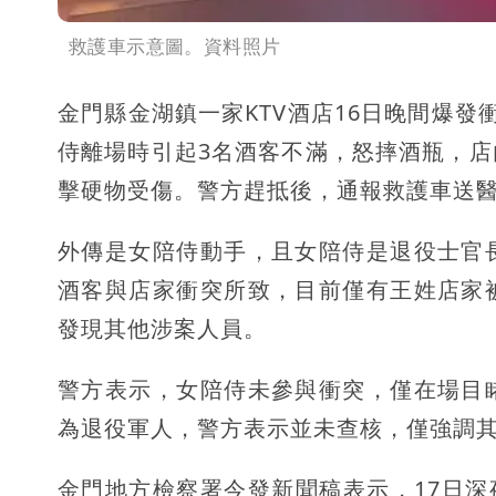
救護車示意圖。資料照片
金門縣金湖鎮一家KTV酒店16日晚間爆
侍離場時引起3名酒客不滿，怒摔酒瓶，
擊硬物受傷。警方趕抵後，通報救護車送
外傳是女陪侍動手，且女陪侍是退役士官
酒客與店家衝突所致，目前僅有王姓店家
發現其他涉案人員。
警方表示，女陪侍未參與衝突，僅在場目
為退役軍人，警方表示並未查核，僅強調
金門地方檢察署今發新聞稿表示，17日深