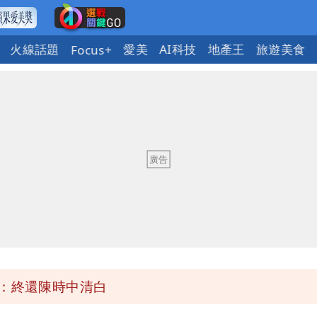
火線話題
愛美
AI科技
地產王
旅遊美食
Focus+
 重課俄羅斯500%關稅
曝創演藝工會最遺憾一事
繞 路徑擺盪
士救好幾條人命」
」：終還陳時中清白