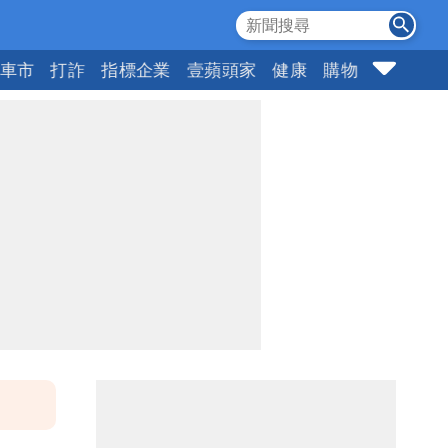
車市
打詐
指標企業
壹蘋頭家
健康
購物
女神
1