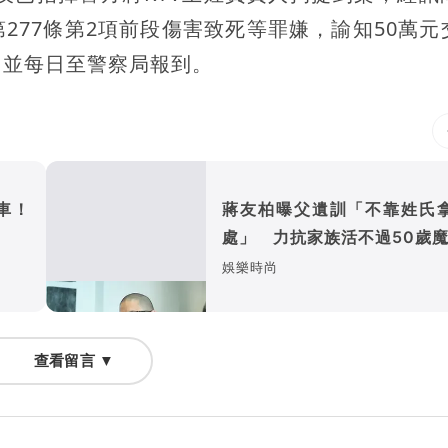
277條第2項前段傷害致死等罪嫌，諭知50萬元
，並每日至警察局報到。
車！
蔣友柏曝父遺訓「不靠姓氏
」
處」 力抗家族活不過50歲
娛樂時尚
查看留言 ▼