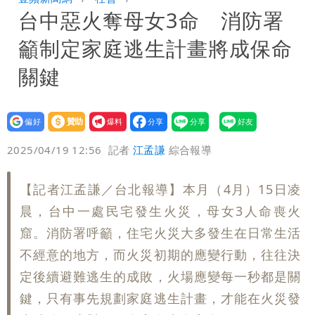
台中惡火奪母女3命 消防署
小 明強度有變化
「白海豚」雨炸8縣市！逼近台灣恐擺
籲制定家庭逃生計畫將成保命
盪 這幾區飆豪雨
「最挺台議員」遺作！美參院通過制裁
關鍵
案 重課俄羅斯500%關稅
姜厚任不信會被嫩女友「辣手摧花」 曝
設為
贊助
我要
創演藝工會最遺憾一事
偏好
壹蘋
爆料
2025/04/19 12:56
記者
江孟謙
綜合報導
【記者江孟謙／台北報導】本月（4月）15日凌
晨，台中一處民宅發生火災，母女3人命喪火
窟。消防署呼籲，住宅火災大多發生在日常生活
不經意的地方，而火災初期的應變行動，往往決
定後續避難逃生的成敗，火場應變每一秒都是關
鍵，只有事先規劃家庭逃生計畫，才能在火災發