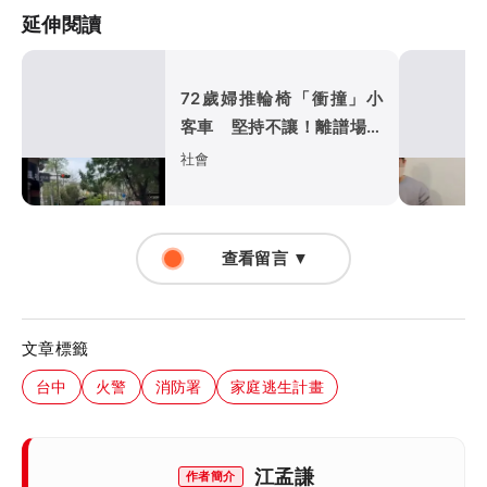
延伸閱讀
72歲婦推輪椅「衝撞」小
客車 堅持不讓！離譜場面
嚇壞路人
社會
查看留言 ▼
文章標籤
台中
火警
消防署
家庭逃生計畫
江孟謙
作者簡介