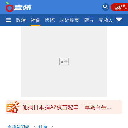
生活
政治
社會
國際
財經股市
體育
壹蘋民調
火
「最挺台議員」遺作！美參院通過制裁
案 重課俄羅斯500%關稅
姜厚任不信會被嫩女友「辣手摧花」 曝
創演藝工會最遺憾一事
白海豚勾到「台灣陸地」了！雙眼牆旋
繞 路徑擺盪
特斯拉衝夜市…猛撞12車！民眾嚇「賓士
救好幾條人命」
他揭日本捐AZ疫苗秘辛「專為台生
產」：終還陳時中清白
白海豚西進！專家：「大轉彎」機率非常
壹蘋新聞網
社會