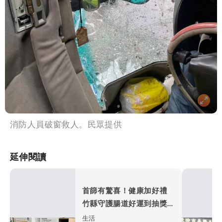
消防人員破窗救人。民眾提供
延伸閱讀
首篩有驚喜！健康加好禮
竹縣守護腸道好運到抽獎活
動開跑
生活