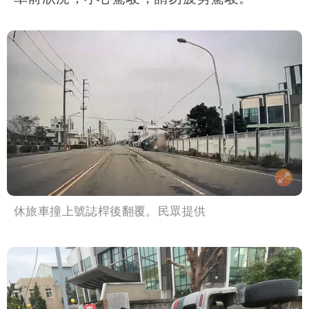
休旅車撞上號誌桿後翻覆。民眾提供