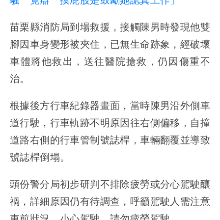
苗栗縣消防局到場救援，接觸陳男時發現他雙
腳因車身變形被夾住，已無生命跡象，經破壞
車體將他救出，送往醫院搶救，仍因傷重不
治。
根據後方行車紀錄器畫面，當時陳男沿外側車
道行駛，行車軌跡不明原因往右側偏移，自撞
道路右側的行車管制號誌桿，車輛翻覆並導致
號誌桿倒塌。
頭份警分局初步研判不排除疲勞或分心駕駛釀
禍，詳細原因仍有待調查，呼籲駕駛人需注意
車前狀況，小心駕駛，請勿疲勞駕駛。