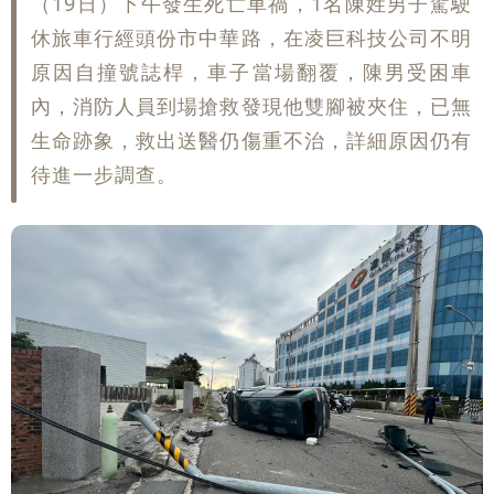
（19日）下午發生死亡車禍，1名陳姓男子駕駛
休旅車行經頭份市中華路，在凌巨科技公司不明
原因自撞號誌桿，車子當場翻覆，陳男受困車
內，消防人員到場搶救發現他雙腳被夾住，已無
生命跡象，救出送醫仍傷重不治，詳細原因仍有
待進一步調查。