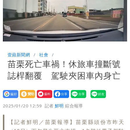
Loaded
:
Unmute
100.00%
壹蘋新聞網
社會
苗栗死亡車禍！休旅車撞斷號
誌桿翻覆 駕駛夾困車內身亡
設為
贊助
我要
偏好
壹蘋
爆料
2025/01/20 12:59
記者
鮮明
綜合報導
【記者鮮明／苗栗報導】苗栗縣頭份市昨天