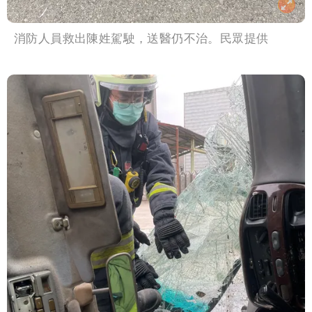
消防人員救出陳姓駕駛，送醫仍不治。民眾提供