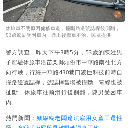
休旅車不明原因偏移車道，撞斷路邊號誌桿後側翻，
53歲駕駛受困車內，救出後傷重不治。民眾提供
警方調查，昨天下午3時5分，53歲的陳姓男
子駕駛休旅車沿苗栗縣頭份市中華路南往北方
向行駛，行經中華路430巷口凌巨科技前時自
撞路邊號誌桿，號誌桿當場被撞斷，電線也被
扯斷，休旅車往前滑行後側翻，陳男受困車
內。
熱門新聞：
麵線糊老闆違法雇用女童工還性
騷 竟辯「摸屁股是鼓勵她認真工作」