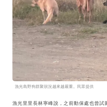
漁光島野狗群聚狀況越來越嚴重。民眾提供
漁光里里長林寧峰說，之前動保處也曾試