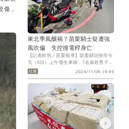
追查後，依涉嫌違反銀行法與洗錢防制法
咬傷，
等起訴劉姓同夥等47人，並向法院聲請沒
收不法所得。
東北季風釀禍？苗栗騎士疑遭強
風吹偏 失控撞電桿身亡
【記者鮮明／苗栗報導】苗栗縣頭份市今
天（6日）上午發生車禍，1名蘇姓男子騎
機車經過興隆路時，疑因東北季風過於強
社會
2024/11/06 19:49
勁，蘇男連人帶車被吹偏，失控衝撞路邊
電桿，頭部重創送醫不治，詳細事故原因
仍有待警方進一步釐清。