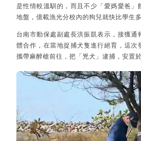
是性情較溫馴的，而且不少「愛媽愛爸」
地盤，億載漁光分校內的狗兒就快比學生
台南市動保處副處長洪振凱表示，接獲通
體合作，在當地捉捕犬隻進行絕育，這次
攜帶麻醉槍前往，把「兇犬」逮捕，安置