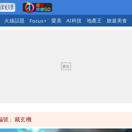
火線話題
愛美
AI科技
地產王
旅遊美食
Focus+
發7兆
禁見 士院裁定全部交保、限居
網崩潰：上廁所要多少？
暴風圈逼近岸處
標編號」藏玄機