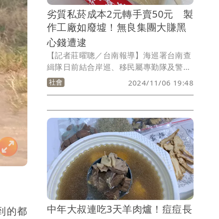
劣質私菸成本2元轉手賣50元 製
作工廠如廢墟！無良集團大賺黑
心錢遭逮
【記者莊曜聰／台南報導】海巡署台南查
緝隊日前結合岸巡、移民屬專勤隊及警
方，逮到盧男為首的8人私菸集團，在台
社會
2024/11/06 19:48
南、台中查獲製造廠及包裝廠，起出1819
公斤重的菸絲，加上查扣的成品，相當於
12萬多包的私菸，不只戕害身心，且每包
成本僅2元的劣質菸，在特定特路竟能賣
到50元的暴利，全案依違反《菸酒管理
法》分別函送台南、台中市府裁罰，台南
市長黃偉哲今天也頒發破案加菜金給有功
單位，予以肯定。
中年大叔連吃3天羊肉爐！痘痘長
到的都