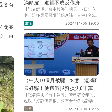
滿頭皮 進補不成反傷身
還各有
【記者鮮明／台中報導】明天（7日）立
冬，許多民眾習慣開始進補，台中1名50
歲男性平時有皮膚敏感問題，最近天氣轉
生活
2024/11/06 19:00
民間團
涼連續吃了3天的藥膳羊肉爐，結果脖子
跟頭皮長滿痘痘。醫師提醒，冬令進補藥
彰，再
膳因人而異，進補前最好先了解食材藥材
屬性，避免強身不成反傷身。
台中人10個月被騙128億 這3區
最好騙！他遇假投資損失8千萬
【記者鮮明／台中報導】警政署今年9月
起以「打詐儀表板」公布全台各地詐騙案
件數據，台中市警局今天（6日）表示，
社會
2024/11/06 18:36