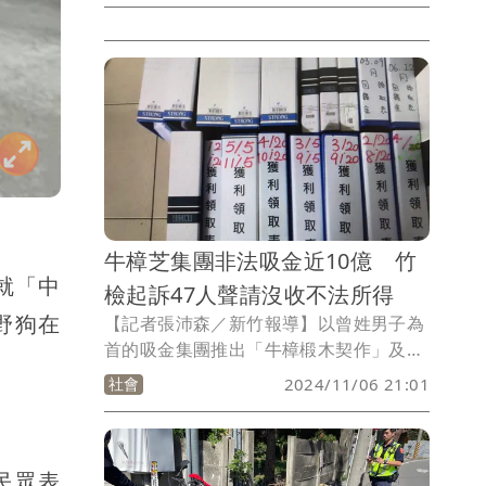
例，40%留給地方，中央自己仍可獨拿
60%，「地方政府要團結一致，不管怎麼
樣，總比現在22個縣市只分配到25%還要
好！」
牛樟芝集團非法吸金近10億 竹
就「中
檢起訴47人聲請沒收不法所得
野狗在
【記者張沛森／新竹報導】以曾姓男子為
首的吸金集團推出「牛樟椴木契作」及
「牛樟種苗培植契作」為名的投資方案，
社會
2024/11/06 21:01
誘導不特定民眾投資，實則以「吸新款、
還舊款」的方式吸金，被害民眾達472
人，累計不法吸金金額高達9億7966萬
民眾表
4817元，案經新竹地檢署指揮新竹縣調站