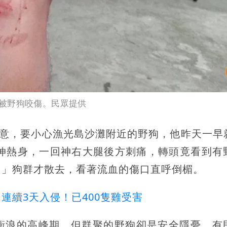
被野狗咬傷。民眾提供
」注意，要小心漁光島沙灘附近的野狗，他昨天一早
拉伸熱身，一回神右大腿後方刺痛，轉頭竟看到有
！」狗群才散去，看著流血的傷口直呼倒楣。
連續3天入侵！已400隻雞受害
衝浪的高峰期，但群聚的野狗卻是安全隱憂，有