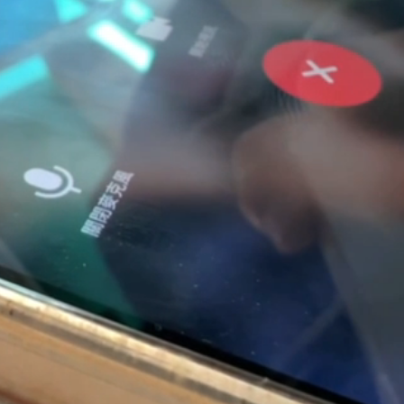
 台積電一檔狂賺76億
年總帳一次掀翻
超Man
作內容讓人看傻
下到紫爆」
報復
 這3天恐豪雨
發7兆
禁見 士院裁定全部交保、限居