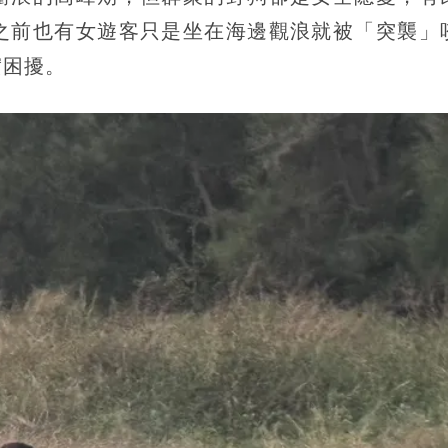
之前也有女遊客只是坐在海邊觀浪就被「突襲」
實困擾。