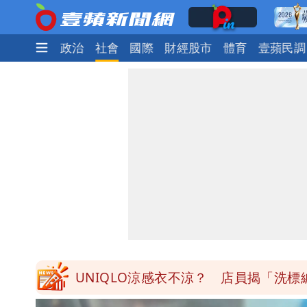
時尚
生活
政治
社會
國際
財經股市
體育
壹蘋民調
道瓊再創新高！SpaceX「財報失速」蒸
3資深房仲涉犯《個資法》遭士檢聲押
搶錢！廉航新規「頭頂置物櫃收費」 
白海豚路徑變了！專家：離台又更近 
UNIQLO涼感衣不涼？ 店員揭「洗