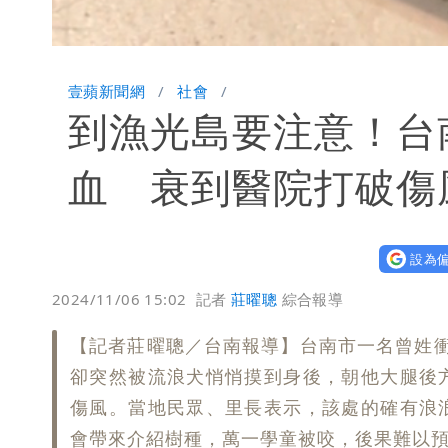
Loaded
:
Unmute
40.51%
壹蘋新聞網
社會
到漁光島要注意！台
血 衰到醫院打破
設為偏
2024/11/06 15:02
記者
莊曜聰
綜合報導
【記者莊曜聰／台南報導】台南市一名曾姓
卻突然被流浪犬悄悄摸到身後，朝他大腿後
傷風。當地民眾、里長表示，該處的確有浪
會帶來介紹樹種，萬一學童被咬，後果難以