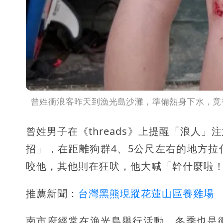
曾姓衝浪客昨天到漁光島沙灘，準備熱身下水，竟
曾姓男子在《threads》上提醒「浪人
招」，在距離狗群4、5公尺左右的地方
咬他，其他則在狂吠，他大喊「幹什麼啦
推薦新聞：
台灣黑熊現蹤花蓮山區養雞場 
南市府經常在漁光島舉行活動，冬季也是