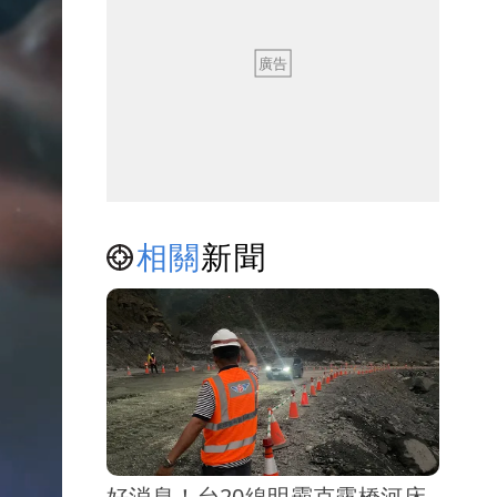
相關
新聞
好消息！台20線明霸克露橋河床