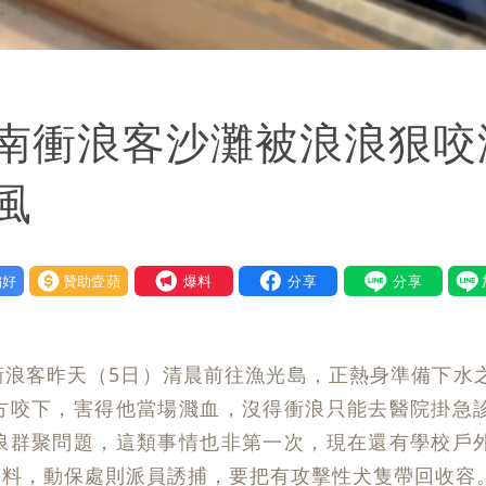
南衝浪客沙灘被浪浪狠咬
傷風
好
贊助壹蘋
我要爆料
衝浪客昨天（5日）清晨前往漁光島，正熱身準備下水
方咬下，害得他當場濺血，沒得衝浪只能去醫院掛急
浪群聚問題，這類事情也非第一次，現在還有學校戶
預料，動保處則派員誘捕，要把有攻擊性犬隻帶回收容