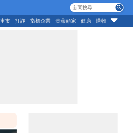
車市
打詐
指標企業
壹蘋頭家
健康
購物
女神
1