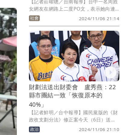
【記者莊曜聰／台南報導】台中一名周姓
女網友在網路上二度PO文，表示她向連
續2年獲得米其林推薦的「王家燻羊肉」
社會
2024/11/06 21:14
購買羊肉爐分享給朋友，沒想到肉塊上卻
爬著「天然蛋白質」，讓友人吃了反胃又
「烙賽」，向業者查證又遭掛電話，消息
曝光後，業者否認是自家產品，還發5點
聲明嗆告，事件延燒多日，網友多有評
論，今天羅姓苦主總算出面，拿出「長蛆
肉塊」要送驗，業者仍強調「那是他的自
由」，但不再堅持提告，希望能圓滿落
幕。
財劃法送出財委會 盧秀燕：22
縣市團結一致「恢復原本的
40%」
【記者鮮明／台中報導】國民黨版的《財
政收支劃分法》修正案今天（6日）送出
立法院財政委員會，台中市長盧秀燕晚間
政治
2024/11/06 21:10
受訪表示，現在只是恢復到凍省前的比