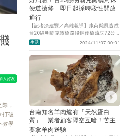
便道搶修 即日起採時段性開放
通行
【記者凃建豐／高雄報導】康芮颱風造成
台20線明霸克露橋路段鋼便橋流失72公尺
濺
及河床便道失約1000公尺，導致高雄市桃
生活
2024/11/07 00:01
源區復興里、拉芙蘭里及梅山里對外交通
中斷。原預定11 月10日下午5時搶通，經
公路總局南區養護工程分局趕工，昨
（6）日下午5時搶通河床維生便道，兩端
部落民眾共計51車次經由保全管制通行。
之際，
台南知名羊肉爐有「天然蛋白
診打破
質」 業者顧客隔空互嗆！苦主
外教學
要拿羊肉送驗
。