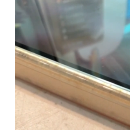
國家隊戰績曝光！投資報酬率高達81%
賴清德「總統級嘲諷」嗆爆盧秀燕！8
70歲姜厚任攜小2輪女友現身！交往原因
駐英台北代表處徵助理 薪資99K！工
白海豚明恐海警！全台大雨3天「這區
伊朗撂話美盟友：快勸川普停手！否則
父親節泡湯了！白海豚海警機率飆85％
道瓊再創新高！SpaceX「財報失速」蒸
3資深房仲涉犯《個資法》遭士檢聲押