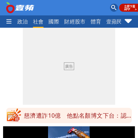
生活
政治
社會
國際
財經股市
體育
壹蘋民調
火
白海豚颱風正通過台灣北部！大豪雨狂轟
竹苗 雨襲12縣市
澎湖13兒女擠住10坪屋 媽帶補助款離
家！縣府出手了
經紀人強吻女藝人「我又沒伸舌頭」 連
法官都怒了：相當噁心
桃園復興宣布今停班課！全台放假情形一
次看
慈濟遭詐10億 他點名顏博文下台：認
錯有那麼難嗎？
颱風相當有感！海警持續到明晨 北部風