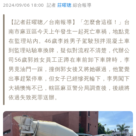
偏好
壹蘋
爆料
2024/09/06 18:00
記者
莊曜聰
綜合報導
【記者莊曜聰／台南報導】「怎麼會這樣！」台
南市麻豆區今天上午發生一起死亡車禍，地點竟
在監理站內。46歲李姓男子駕駛預拌混凝土車
到監理站驗車換牌，疑似對流程不清楚，代辦公
司56歲郭姓女員工正蹲在車前卸下車牌時，李
男竟油門一踩，撞倒郭女後又將她碾過，他驚覺
出事趕緊停車，但女子已經慘死輪下，李男闖下
大禍懊悔不已，轄區麻豆警分局調查後，後續將
依過失致死罪送辦。