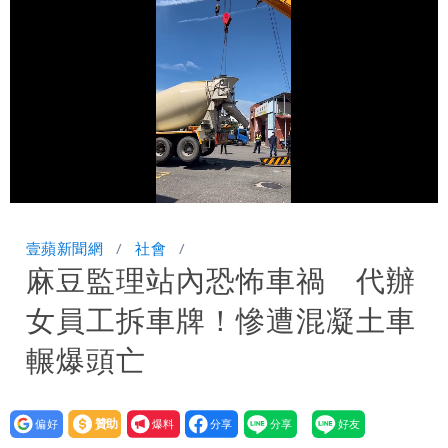
雨這時才變小
五月天冠佑20歲女兒「遭AI假造不雅影
像」 憤怒發聲：已截圖
最新風雨預測！今天「9地區」達停班課
標準
悲傷父親節！超級球星梅西之父病逝
白海豚颱風正通過台灣北部！大豪雨狂轟
Loaded
:
Unmute
100.00%
竹苗 雨襲12縣市
澎湖13兒女擠住10坪屋 媽帶補助款離
壹蘋新聞網
社會
麻豆監理站內恐怖車禍 代辦
家！縣府出手了
女員工拆車牌！慘遭混凝土車
輾爆頭亡
設為
贊助
我要