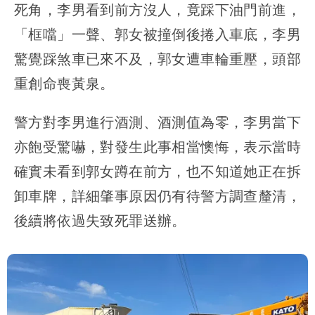
死角，李男看到前方沒人，竟踩下油門前進，
「框噹」一聲、郭女被撞倒後捲入車底，李男
驚覺踩煞車已來不及，郭女遭車輪重壓，頭部
重創命喪黃泉。
警方對李男進行酒測、酒測值為零，李男當下
亦飽受驚嚇，對發生此事相當懊悔，表示當時
確實未看到郭女蹲在前方，也不知道她正在拆
卸車牌，詳細肇事原因仍有待警方調查釐清，
後續將依過失致死罪送辦。