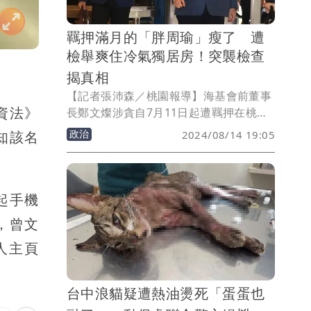
羈押滿月的「胖周瑜」瘦了 遭
檢舉爽住冷氣獨居房！突襲檢查
揭真相
【記者張沛森／桃園報導】海基會前董事
資法》
長鄭文燦涉貪自7月11日起遭羈押在桃園
看守所已逾1個月，卻傳出有受刑人出庭
政治
2024/08/14 19:05
知該名
應訊時，檢舉鄭住會客室改裝的「獨居
房」還能吹冷氣，然桃園地檢署據報當天
突襲檢查看守所，未見異常，但見鄭文燦
身形削瘦不少。
起手機
，曾文
人主頁
台中浪貓疑遭熱油燙死「蛋蛋也