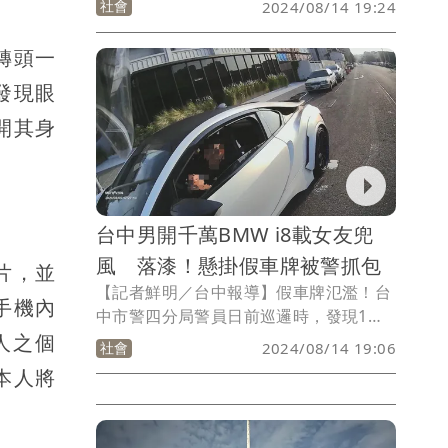
社會
2024/08/14 19:24
到警方取締酒駕勤務，曾女沒有酒駕，卻
被眼尖的警方發覺車牌有異。曾女坦承先
轉頭一
前因超速40公里以上被吊扣車牌，才上網
發現眼
購買2面假車牌，但對賣家、購買價格一
問三不知。警方當場對曾女開單舉發、扣
開其身
車，最重可處1萬800元罰鍰，並依刑法偽
造特種文書罪移送法辦。
台中男開千萬BMW i8載女友兜
風 落漆！懸掛假車牌被警抓包
片，並
【記者鮮明／台中報導】假車牌氾濫！台
手機內
中市警四分局警員日前巡邏時，發現1輛
要價千萬元的BMW i8電動車正在停等紅
人之個
社會
2024/08/14 19:06
燈，由於實在太搶眼，警員查詢車牌，意
本人將
外發現車號竟屬於1輛保時捷轎車，於是
立即要求蔡姓駕駛停車受檢。警方發現該
車牌疑為偽造，蔡男先是裝傻，後來才坦