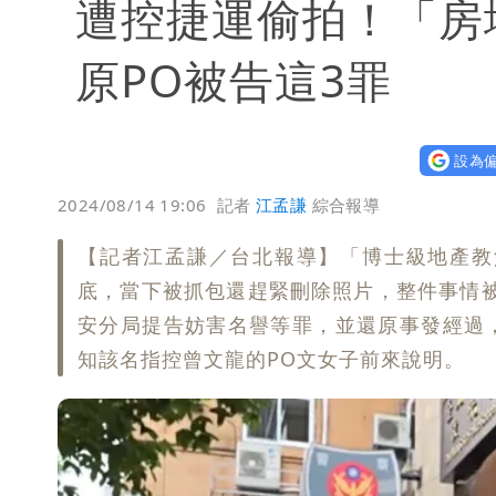
遭控捷運偷拍！「房地
原PO被告這3罪
設為偏
2024/08/14 19:06
記者
江孟謙
綜合報導
【記者江孟謙／台北報導】「博士級地產教
底，當下被抓包還趕緊刪除照片，整件事情被P
安分局提告妨害名譽等罪，並還原事發經過
知該名指控曾文龍的PO文女子前來說明。