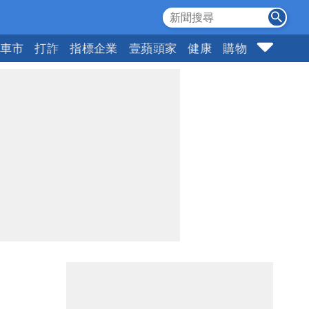
車市
打詐
指標企業
壹蘋頭家
健康
購物
女神
1