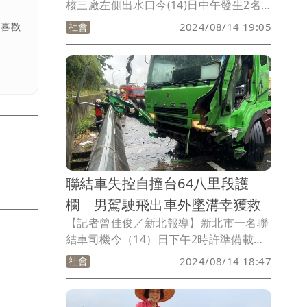
核三廠左側出水口今(14)日中午發生2名
女性潛客卡在消波塊意外，男性潛客上岸
社會
2024/08/14 19:05
；喜歡
向海巡求救，消防局獲報立即出動恆春、
墾丁、枋山分隊及第四大隊，第四大隊副
大隊長林珏伶帶隊，共7車16人1艇前往救
援，將2名女性潛客帶上岸，1人清醒，但
1人已無生命徵象，趕緊送醫仍宣告不
治。
聯結車失控自撞台64八里段護
欄 男駕駛飛出車外墜溝幸獲救
【記者曾佳俊／新北報導】新北市一名聯
結車司機今（14）日下午2時許準備載貨
途中，行經八里區台64線東行2.5K處，不
社會
2024/08/14 18:47
明原因自撞右側路線護欄，63歲李姓駕駛
拋飛出車外，墜落路旁水溝，全身多處擦
挫傷，警消到場將其救起送醫，現場占用