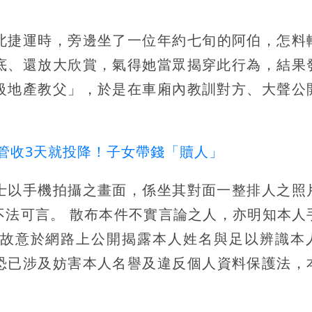
乘台北捷運時，旁邊坐了一位年約七旬的阿伯，怎料
底、還放大欣賞，氣得她當眾揭穿此行為，結果
級地產教父」，於是在車廂內教訓對方、大聲公
管收3天就投降！子女帶錢「贖人」
士以手機拍攝之畫面，係坐其對面一整排人之照
不法可言。 散布本件不實言論之人，亦明知本人
故意於網路上公開揭露本人姓名與足以辨識本
恐已涉及
妨害本人名譽
及
違反個人資料保護法
，