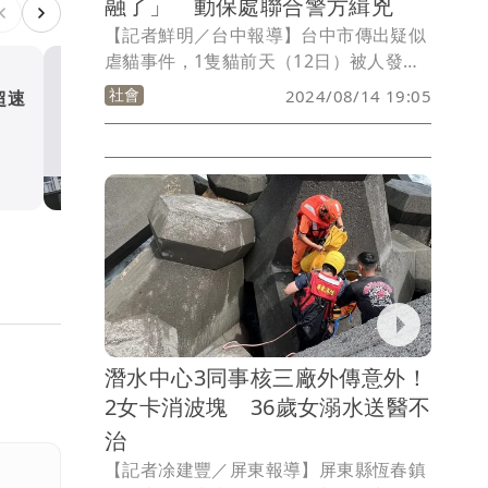
融了」 動保處聯合警方緝兇
【記者鮮明／台中報導】台中市傳出疑似
虐貓事件，1隻貓前天（12日）被人發現
在梧棲路文化路1處停車場旁，全身疑被
社會
2024/08/14 19:05
超速
台中男開千萬BMW i8載女
熱油潑灑嚴重燙傷，經送往動物醫院仍因
風 落漆！懸掛假車牌被警抓
傷重不治。協助處理的洪姓愛貓人士說，
社會
這隻貓從下顎到脖子有深及見骨的傷口，
下體嚴重燒燙傷，「蛋蛋也融了」。台中
市動保處表示，全案已請警方協助調閱監
視器追查，動保人員也取回貓的屍體進一
步釐清。
潛水中心3同事核三廠外傳意外！
2女卡消波塊 36歲女溺水送醫不
治
【記者凃建豐／屏東報導】屏東縣恆春鎮