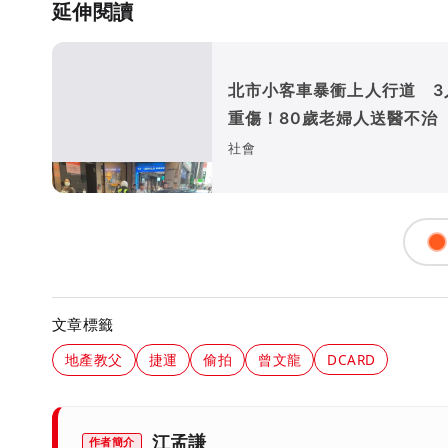
延伸閱讀
北市小客車暴衝上人行道 3
重傷！80歲老婦人送醫不治
社會
文章標籤
地產教父
捷運
偷拍
曾文龍
DCARD
江孟謙
作者簡介