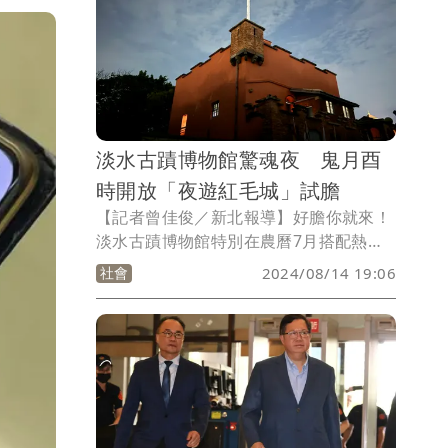
承因車牌被註銷，遂透過友人取得該組網
購的假車牌。警方依規定舉發、扣車，並
依偽造特種文書罪將全案移送地檢署偵
辦。
淡水古蹟博物館驚魂夜 鬼月酉
時開放「夜遊紅毛城」試膽
【記者曾佳俊／新北報導】好膽你就來！
淡水古蹟博物館特別在農曆7月搭配熱門
特展《18「古」怪事》，推出限定版本的
社會
2024/08/14 19:06
夜遊淡水紅毛城活動，身歷其境感受目睹
鬼火事件、辦公室半夜響鈴的秘密的鬼故
事現場，喜歡刺激冒險的人千萬不可錯
過，體驗今夏最涼的一晚。