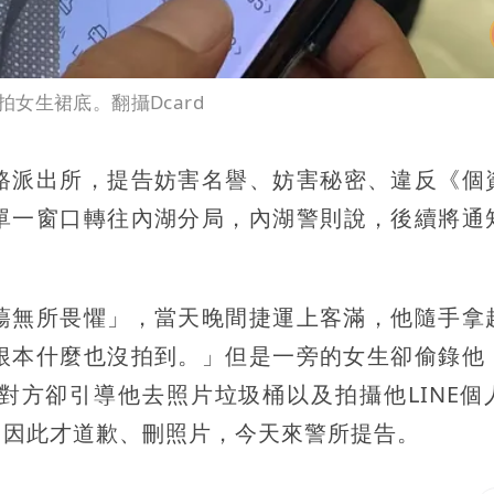
女生裙底。翻攝Dcard
路派出所，提告
妨害名譽
、
妨害秘密
、
違反《個
單一窗口轉往內湖分局，內湖警則說，後續將通
蕩無所畏懼」，當天晚間捷運上客滿，他隨手拿
根本什麼也沒拍到。」但是一旁的女生卻偷錄他
對方卻引導他去照片垃圾桶以及拍攝他LINE個
，因此才道歉、刪照片，今天來警所提告。