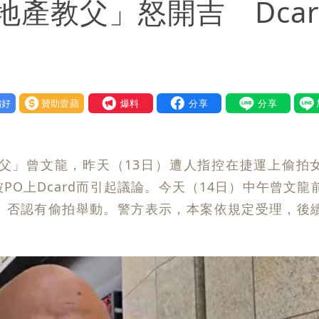
產教父」怒開吉 Dcar
好
贊助壹蘋
我要爆料
父」曾文龍，昨天（13日）遭人指控在捷運上偷拍
O上Dcard而引起議論。今天（14日）中午曾文龍
，否認有偷拍舉動。警方表示，本案依規定受理，後