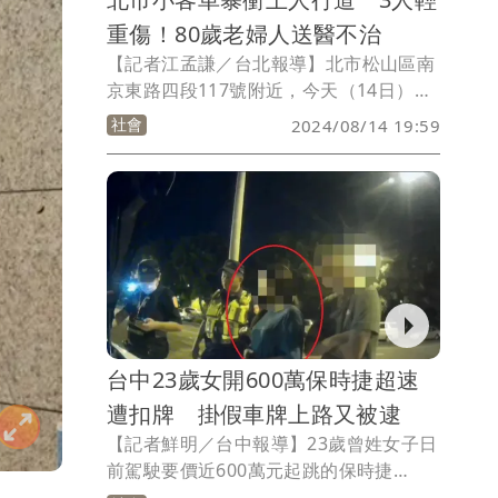
重傷！80歲老婦人送醫不治
【記者江孟謙／台北報導】北市松山區南
京東路四段117號附近，今天（14日）傍
晚5時許發生嚴重車禍，一部小客車不明
社會
2024/08/14 19:59
原因自撞衝上人行道，造成2女1男送醫，
其中年約80歲的老婦人當場失去生命跡
象，送醫仍告不治。
台中23歲女開600萬保時捷超速
遭扣牌 掛假車牌上路又被逮
【記者鮮明／台中報導】23歲曾姓女子日
前駕駛要價近600萬元起跳的保時捷
Panamera轎車，行經台中市烏日區時遇