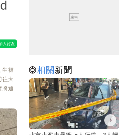
d
相關
新聞
女生裙
前往大
續將通
北市小客車暴衝上人行道 3人輕