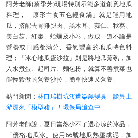
阿芳老師(蔡季芳)現場特別示範多道創意地瓜
料理，「原形主食五色輕食鍋」就是運用地
瓜，搭配去骨雞腿肉、黑木耳、蒜仁、秋葵、
美白菇、紅棗、蛤蠣及小卷，做成一道不論是
營養或口感都滿分、香氣豐富的地瓜特色料
理；「冰心地瓜蛋沙拉」則是將地瓜蒸熟，加
入水煮蛋、起司片、麵包粉，就算不善煮菜也
能輕鬆做的營養沙拉，簡單快速又營養。
熱門新聞：
林口瑞樹坑溪遭染黑變臭 詭異上
游漂來「模型豬」！環保局追查中
阿芳老師說，夏日當然少不了透心涼的冰品，
「優格地瓜冰」使用66號地瓜熱壓成泥，加