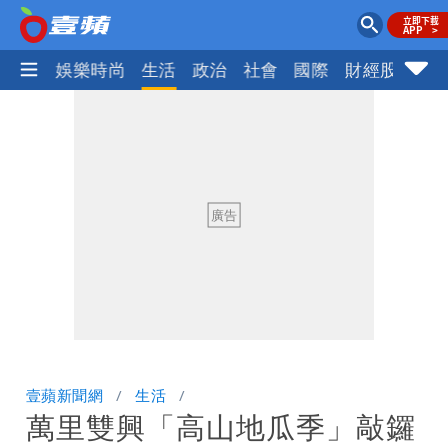
熱門
娛樂時尚
生活
政治
社會
國際
財經股市
體
壹蘋新聞網
生活
萬里雙興「高山地瓜季」敲鑼