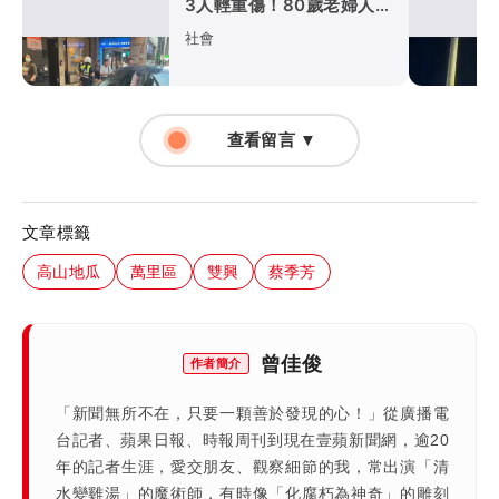
3人輕重傷！80歲老婦人送
醫不治
社會
查看留言 ▼
文章標籤
高山地瓜
萬里區
雙興
蔡季芳
曾佳俊
作者簡介
「新聞無所不在，只要一顆善於發現的心！」從廣播電
台記者、蘋果日報、時報周刊到現在壹蘋新聞網，逾20
年的記者生涯，愛交朋友、觀察細節的我，常出演「清
水變雞湯」的魔術師，有時像「化腐朽為神奇」的雕刻