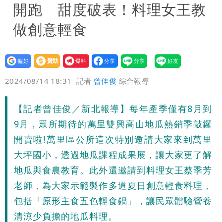
開跑 甜度破表！料理女王教
做創意輕食
設為
贊助
我要
偏好
壹蘋
爆料
2024/08/14 18:31
記者
曾佳俊
綜合報導
【記者曾佳俊／新北報導】每年產季僅有8月到
9月，眾所期待的萬里雙興高山地瓜熱銷季敲鑼
開賣啦!萬里區公所這次特別邀請大家來到萬里
大坪國小，透過地瓜課程成果展，讓大家更了解
地瓜與食農教育。此外還邀請到料理女王蔡季芳
老師，為大家示範製作多道夏日創意輕食料理，
包括「原形主食五色輕食鍋」，讓民眾體驗營養
清涼少負擔的地瓜料理。