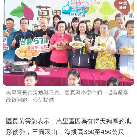
萬里區長黃雱勉與瓜農、嘉賓與小學生們一起為產季
敲鑼開跑。公所提供
區長黃雱勉表示，萬里區因為有得天獨厚的地
形優勢，三面環山，海拔高350至450公尺，