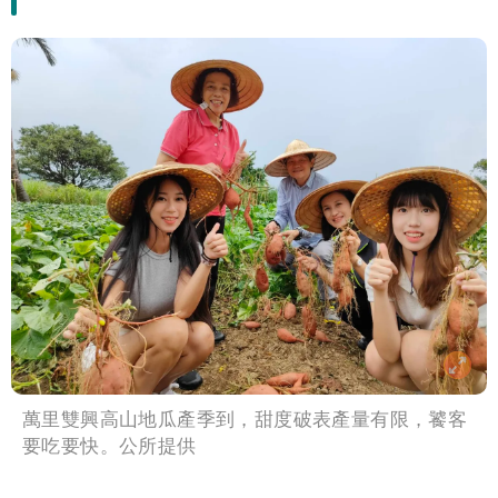
萬里雙興高山地瓜產季到，甜度破表產量有限，饕客
要吃要快。公所提供