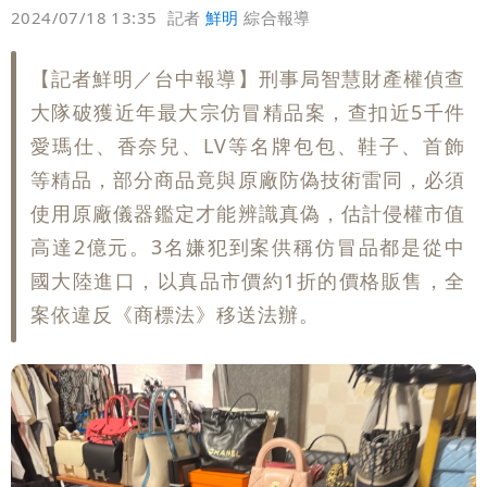
偏好
壹蘋
爆料
2024/07/18 13:35
記者
鮮明
綜合報導
【記者鮮明／台中報導】刑事局智慧財產權偵查
大隊破獲近年最大宗仿冒精品案，查扣近5千件
愛瑪仕、香奈兒、LV等名牌包包、鞋子、首飾
等精品，部分商品竟與原廠防偽技術雷同，必須
使用原廠儀器鑑定才能辨識真偽，估計侵權市值
高達2億元。3名嫌犯到案供稱仿冒品都是從中
國大陸進口，以真品市價約1折的價格販售，全
案依違反《商標法》移送法辦。