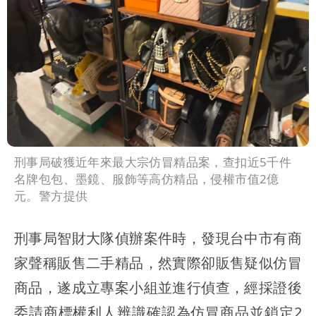
刑事局破獲近年來最大宗仿冒精品案，查扣近5千件
名牌包包、墨鏡、服飾等高仿精品，侵權市值2億
元。警方提供
刑事局智財大隊偵辦案件時，發現台中市有商
家聲稱販售二手精品，然實際卻販售疑似仿冒
商品，遂成立專案小組並進行偵查，經採證後
委請商標權利人辨識確認為仿冒商品並鎖定2