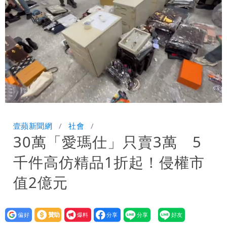
Loaded
:
Unmute
65.90%
壹蘋新聞網
社會
30萬「愛瑪仕」只賣3萬 5
千件高仿精品1折起！侵權市
值2億元
設為
贊助
我要