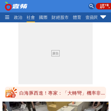
生活
政治
社會
國際
財經股市
體育
壹蘋民調
火
「最挺台議員」遺作！美參院通過制裁
案 重課俄羅斯500%關稅
白海豚西進！專家：「大轉彎」機率非常
小 明強度有變化
「白海豚」雨炸8縣市！逼近台灣恐擺
盪 這幾區飆豪雨
「最挺台議員」遺作！美參院通過制裁
案 重課俄羅斯500%關稅
白海豚西進！專家：「大轉彎」機率非常
小 明強度有變化