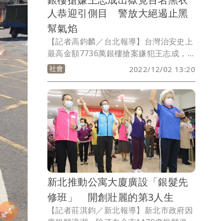
人恭迎引側目 警放大絕遏止黑
幫氣焰
【記者高鈞麟／台北報導】台灣治安史上
最高金額7736萬銀樓搶案嫌犯王志成，昨
天 （1日）從台東外役監刑滿出獄，現場
社會
2022/12/02 13:20
有近百位台南道上兄弟身穿黑衣黑褲在監
所外迎接。為避免聚眾滋事及釐清相關人
員背景，警方立即前往台南市歸仁區某民
宅攔檢及盤查，警方仍依規定逐一登錄作
為日後勾稽幫派成員與強力掃蕩的依據。
新北推動公寓大廈廣設「銀髮先
修班」 開創壯麗的第3人生
【記者莊淇鈞／新北報導】新北市政府因