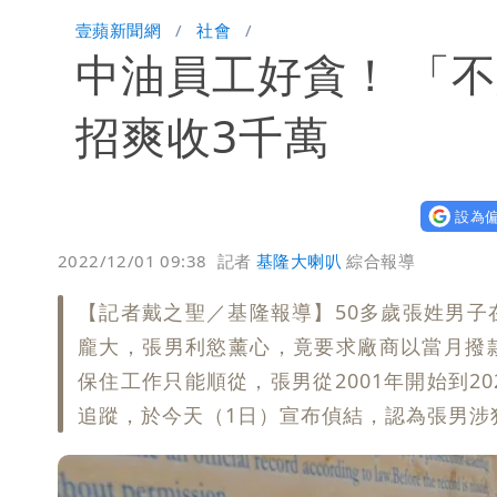
白海豚西進！專家：「大轉彎」機率非
壹蘋新聞網
社會
中油員工好貪！ 「
「白海豚」雨炸8縣市！逼近台灣恐擺
「最挺台議員」遺作！美參院通過制裁案
招爽收3千萬
姜厚任不信會被嫩女友「辣手摧花」 
設為偏
2022/12/01 09:38
記者
基隆大喇叭
綜合報導
【記者戴之聖／基隆報導】50多歲張姓男
龐大，張男利慾薰心，竟要求廠商以當月撥款
保住工作只能順從，張男從2001年開始到2
追蹤，於今天（1日）宣布偵結，認為張男涉