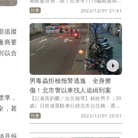
應銀髮浪潮，除了在全市1179處銀髮俱樂
部外，再推動「銀髮先修班」，在都會地
社會
2022/12/01 21:41
區經由公寓大廈管理委員會同意後，在內
部空間設立，讓長輩下樓就能參加各式活
動，目前已設立14處，初期以250處為目
期追蹤
標。社會局長張錦麗表示，近來屢有人倡
廠商要
議「壯世代」概念，不以年齡為界線，而
則以合
是以心態、活力為指標，要有壯闊視野和
胸懷，以開創壯麗的第3人生。
男毒蟲拒檢拖警逃逸 全身擦
傷！北市警以車找人追緝到案
標準，
【記者高鈞麟／台北報導】林姓男子（39
歲）日前凌晨騎車行經北市台北橋，遇上
全，甚
警方臨檢，林男假意配合減速，隨即加速
社會
2022/12/01 20:01
逃離路檢點，1名警員奮不顧身抓住林
男，還被他拖行在地，導致全身多處擦挫
傷。警方以車追人，循線查緝林男到案，
8月份