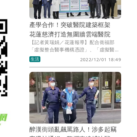
時搬遷尚待討論。
產學合作！突破醫院建築框架
花蓮慈濟打造無圍牆雲端醫院
【記者黃瑞娟／花蓮報導】配合衛福部
「虛擬整合醫事機構憑證」、「虛擬醫事
人員憑證卡」、「虛擬健保卡」三卡合一
生活
2022/12/01 18:49
政策，花蓮慈濟醫院推動「打造無圍牆醫
院」專案，產學雙方合作，共同建立行動
病患、看診、住院服務APP，讓醫療服務
突破醫院建築框架，病人和醫事人員都可
以利用數位化的虛擬憑證卡和健保卡，接
受或提供醫療服務。
醉漢街頭亂飆罵路人！涉多起竊