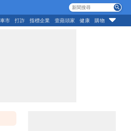
車市
打詐
指標企業
壹蘋頭家
健康
購物
女神
1