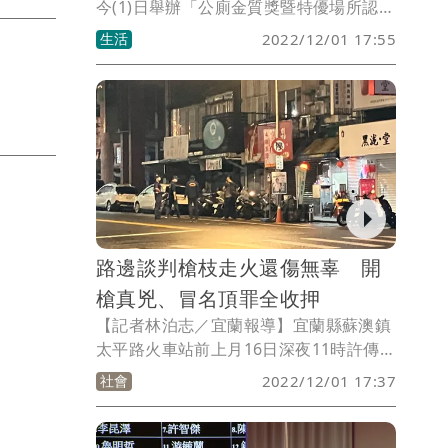
今(1)日舉辦「公廁金質獎暨特優場所認
證」頒獎典禮，一共有415個公廁單位報
生活
2022/12/01 17:55
名，透過委員預警式評比及秘密客突擊抽
檢，共表揚64個金質獎得獎單位、11個永
續公廁獎、20位金質績優清潔人員，以及
13個公廁獲得特優場所認證的單位，其中
廁齡超過48年的積穗加油站，負責清潔人
員林宗鴻雖患小兒痲痺， 20年來用心維
護態度令人稱許。
路邊談判槍枝走火還傷無辜 開
槍真兇、冒名頂罪全收押
【記者林泊志／宜蘭報導】宜蘭縣蘇澳鎮
太平路火車站前上月16日深夜11時許傳出
槍擊，兩派人馬10多人因在網路上言語衝
社會
2022/12/01 17:37
突相約談判，卻槍枝走火，在一旁店家鐵
捲門後的蕭姓男子無辜中彈，緊急送醫搶
救無礙。陳姓男子於隔天凌晨攜槍向警方