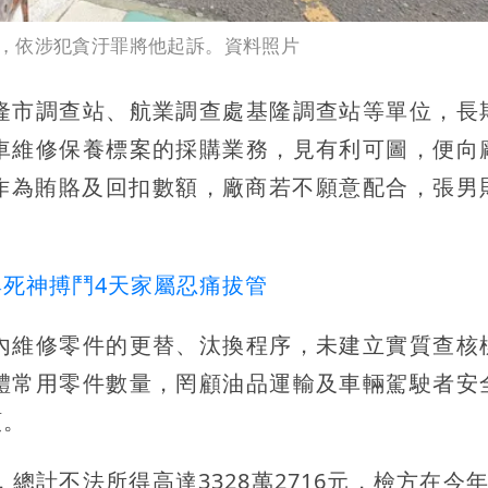
，依涉犯貪汙罪將他起訴。資料照片
隆市調查站、航業調查處基隆調查站等單位，長
車維修保養標案的採購業務，見有利可圖，便向
目作為賄賂及回扣數額，廠商若不願意配合，張男
死神搏鬥4天家屬忍痛拔管
內維修零件的更替、汰換程序，未建立實質查核
體常用零件數量，罔顧油品運輸及車輛駕駛者安
額。
總計不法所得高達3328萬2716元，檢方在今年