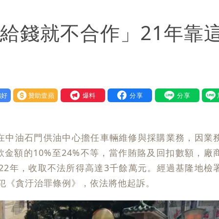
常小 明強度有變化
不給錢就不合作」21年靠
盪 這幾區飆豪雨
 重課俄羅斯500%關稅
曝創演藝工會最遺憾一事
好
贊助壹蘋
我要爆料
子在中油石門供油中心擔任車輛維修與採購業務，因業
金額的10%至24%不等，當作賄賂及回扣數額，廠
022年，收取不法所得高達3千餘萬元。經過基隆地檢
犯《貪汙治罪條例》，依法將他起訴。