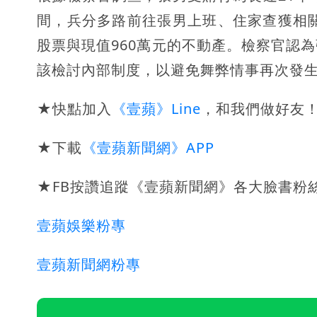
間，兵分多路前往張男上班、住家查獲相關
股票與現值960萬元的不動產。檢察官認
該檢討內部制度，以避免舞弊情事再次發
★快點加入
《壹蘋》Line
，和我們做好友
★下載
《壹蘋新聞網》APP
★FB按讚追蹤《壹蘋新聞網》各大臉書粉
壹蘋娛樂粉專
壹蘋新聞網粉專