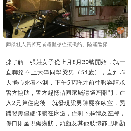
葬儀社人員將死者遺體移往殯儀館。陸運陞攝
據了解，張姓女子從上月8月30號開始，就一
直聯絡不上大學同學梁男（54歲），直到昨
天擔心死者不測，下午5時許才前往報案請求
警方協助，警方趕抵偕同家屬請鎖匠開門，進
入2兄弟住處後，就發現梁男陳屍在臥室，屍
體發黑僵硬仰躺在床邊，僅剩下軀體及左腳，
傷口則呈現鋸齒狀，頭顱及其他肢體都已明顯