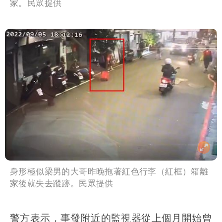
家。民眾提供
身形極似梁男的大哥昨晚拖著紅色行李（紅框）箱離
家後就失去蹤跡。民眾提供
警方表示，事發附近的監視器從上個月開始曾