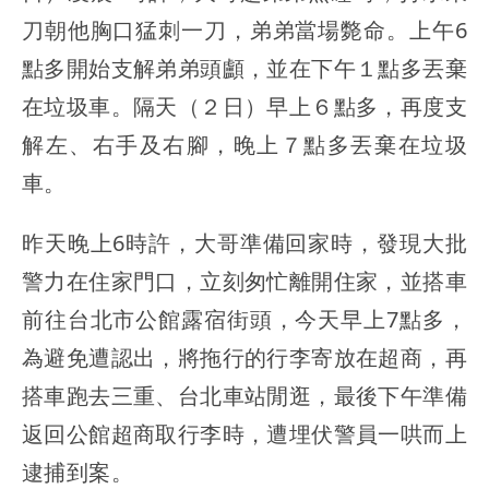
刀朝他胸口猛刺一刀，弟弟當場斃命。上午6
點多開始支解弟弟頭顱，並在下午１點多丟棄
在垃圾車。隔天（２日）早上６點多，再度支
解左、右手及右腳，晚上７點多丟棄在垃圾
車。
昨天晚上6時許，大哥準備回家時，發現大批
警力在住家門口，立刻匆忙離開住家，並搭車
前往台北市公館露宿街頭，今天早上7點多，
為避免遭認出，將拖行的行李寄放在超商，再
搭車跑去三重、台北車站閒逛，最後下午準備
返回公館超商取行李時，遭埋伏警員一哄而上
逮捕到案。