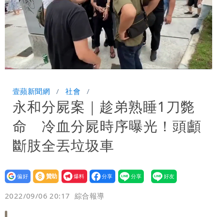
Loaded
:
Unmute
47.82%
壹蘋新聞網
社會
永和分屍案｜趁弟熟睡1刀斃
命 冷血分屍時序曝光！頭顱
斷肢全丟垃圾車
設為
贊助
我要
偏好
壹蘋
爆料
2022/09/06 20:17
綜合報導