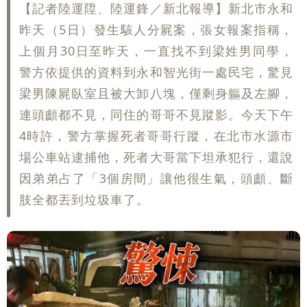
【記者陸運陞、陸運鋒／新北報導】新北市永和
昨天（5日）發生駭人分屍案，張女報案指稱，
上個月30日至昨天，一直找不到梁姓男同學，
警方依提供的資料到永和智光街一處民宅，驚見
梁男陳屍臥室且被大卸八塊，僅剩身軀及左腳，
連頭顱都不見，同住的哥哥不見蹤影。今天下午
4時許，警方掌握死者哥哥行蹤，在北市水源市
場公車站逮捕他，死者大哥當下坦承犯行，還說
因弟弟占了「3個房間」讓他很生氣，頭顱、斷
肢全都丟到垃圾車了。