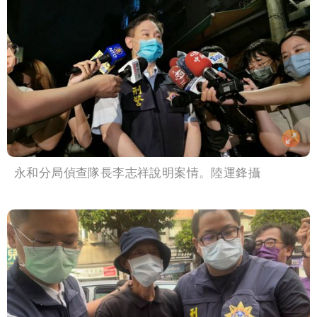
永和分局偵查隊長李志祥說明案情。陸運鋒攝