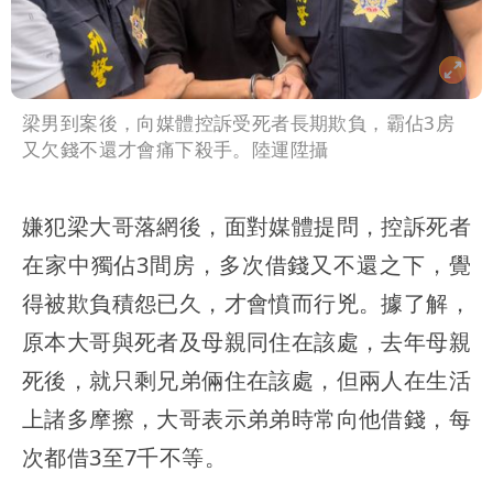
梁男到案後，向媒體控訴受死者長期欺負，霸佔3房
又欠錢不還才會痛下殺手。陸運陞攝
嫌犯梁大哥落網後，面對媒體提問，控訴死者
在家中獨佔3間房，多次借錢又不還之下，覺
得被欺負積怨已久，才會憤而行兇。據了解，
原本大哥與死者及母親同住在該處，去年母親
死後，就只剩兄弟倆住在該處，但兩人在生活
上諸多摩擦，大哥表示弟弟時常向他借錢，每
次都借3至7千不等。