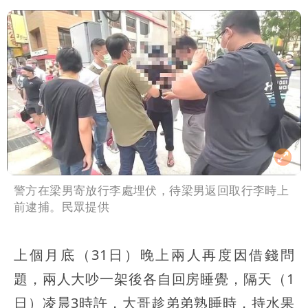
警方在梁男寄放行李處埋伏，待梁男返回取行李時上
前逮捕。民眾提供
上個月底（31日）晚上兩人再度因借錢問
題，兩人大吵一架後各自回房睡覺，隔天（1
日）凌晨3時許，大哥趁弟弟熟睡時，持水果