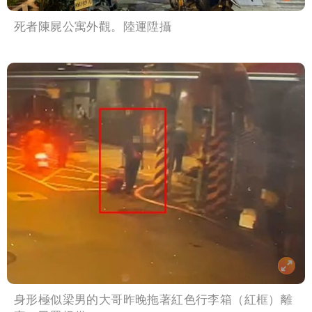
死者陳屍公寓外觀。陸運陞攝
身形極似梁男的大哥昨晚拖著紅色行李箱（紅框）離