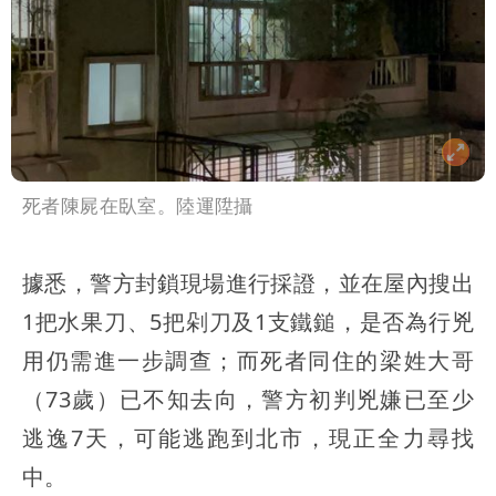
死者陳屍在臥室。陸運陞攝
據悉，警方封鎖現場進行採證，並在屋內搜出
1把水果刀、5把剁刀及1支鐵鎚，是否為行兇
用仍需進一步調查；而死者同住的梁姓大哥
（73歲）已不知去向，警方初判兇嫌已至少
逃逸7天，可能逃跑到北市，現正全力尋找
中。