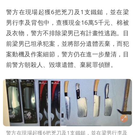
警方在現場起獲6把兇刀及1支鐵鎚，並在梁
男行李及背包中，查獲現金16萬5千元、棉被
及衣物，警方不排除梁男已有計畫性逃跑。目
前梁男已坦承犯案，並將部分遺體丟棄，而犯
案動機及作案細節，警方仍在進一步釐清，目
前警方朝殺人、毀壞遺體、棄屍罪偵辦。
警方在現場起獲6把兇刀及1支鐵鎚，並在梁男行李及