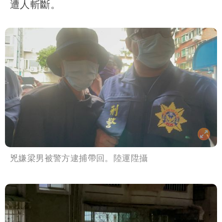
遭人斬斷。
兇嫌梁男被警方逮捕帶回。陸運陞攝