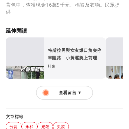
背包中，查獲現金16萬5千元、棉被及衣物。民眾提
供
延伸閱讀
特斯拉男與女友爆口角突停
車阻路 小黃運將上前理論
竟遭亮刀恐嚇
社會
查看留言 ▼
文章標籤
分屍
永和
兇殺
失蹤