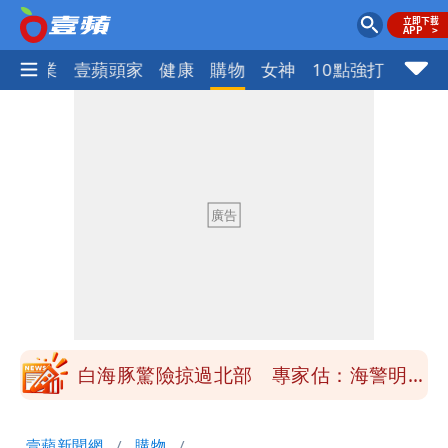
指標企業
壹蘋頭家
健康
購物
女神
10點強打
「楊承勳」名字終於公開！被害人父淚喊
「終於能交代」 捐500萬獎學金延續愛
白海豚颱風逼近！鄭明典示警「恐遇黑潮
變強」 路徑分歧藏警訊：不利強度維持
高希均辭世享耆壽90歲 畢生推動閱讀
與進步觀念
內馬爾開到「寶可夢神包」後徹底入坑
砸重金再買一整桌卡盒
白海豚驚險掠過北部 專家估：海警明發
布 陸警可能相對低
「楊承勳」名字終於公開！被害人父淚喊
壹蘋新聞網
購物