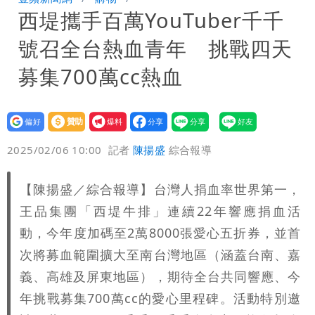
西堤攜手百萬YouTuber千千
「終於能交代」 捐500萬獎學金延續愛
白海豚颱風逼近！鄭明典示警「恐遇黑潮
號召全台熱血青年 挑戰四天
變強」 路徑分歧藏警訊：不利強度維持
募集700萬cc熱血
設為
贊助
我要
偏好
壹蘋
爆料
2025/02/06 10:00
記者
陳揚盛
綜合報導
【陳揚盛／綜合報導】台灣人捐血率世界第一，
王品集團「西堤牛排」連續22年響應捐血活
動，今年度加碼至2萬8000張愛心五折券，並首
次將募血範圍擴大至南台灣地區（涵蓋台南、嘉
義、高雄及屏東地區），期待全台共同響應、今
年挑戰募集700萬cc的愛心里程碑。活動特別邀