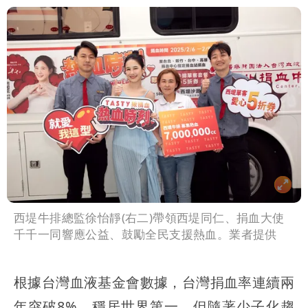
西堤牛排總監徐怡靜(右二)帶領西堤同仁、捐血大使
千千一同響應公益、鼓勵全民支援熱血。業者提供
根據台灣血液基金會數據，台灣捐血率連續兩
年突破8%，穩居世界第一，但隨著少子化趨