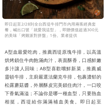
即日起至2/28到全台西堤牛排門市內用兩客經典套
餐，喊出口號「就愛我這型」，即贈價值超過300元
的美味「烤雞派對拼盤」1份。業者提供
A型血最愛吃肉，推薦西堤原塊牛排，以高溫
烘烤鎖住牛肉飽滿肉汁，表面酥香，口感鮮嫩
多汁讓人回味；AB型喜歡嚐鮮新菜，推薦威
靈頓牛排，主廚嚴選法蘭克牛排，包裹濃郁的
松露蘑菇醬，外層酥皮完美鎖住肉汁，一口咬
下香氣滿溢；不論你是哪一種血型，只要熱血
相挺，西堤給你滿滿補血美食。即日起至