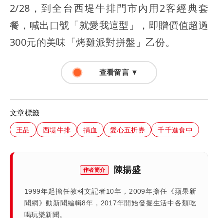
2/28，到全台西堤牛排門市內用2客經典套
餐，喊出口號「就愛我這型」，即贈價值超過
300元的美味「烤雞派對拼盤」乙份。
查看留言 ▼
文章標籤
王品
西堤牛排
捐血
愛心五折券
千千進食中
陳揚盛
作者簡介
1999年起擔任教科文記者10年，2009年擔任《蘋果新
聞網》動新聞編輯8年，2017年開始發掘生活中各類吃
喝玩樂新聞。