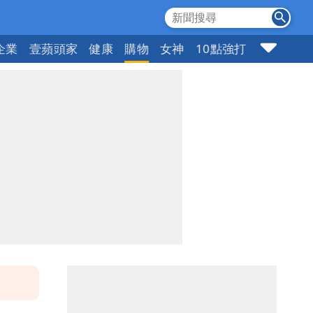
企業
壹蘋頭家
健康
購物
女神
10點強打