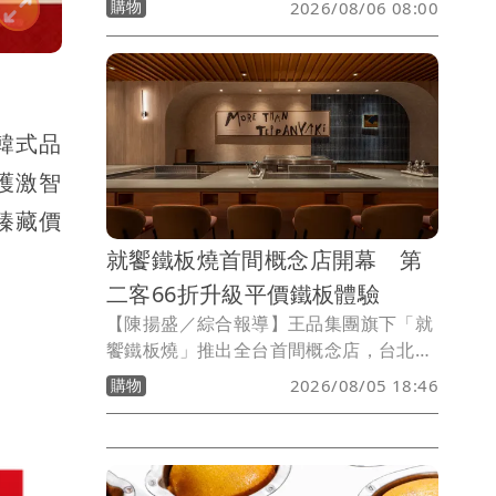
購物
2026/08/06 08:00
日前拿下《網路溫度計DailyView》「十
大人氣高級鐵板燒品牌」冠軍，並趁勢推
出父親節、七夕限定優惠，結合日文
「3150（Saikō，最棒）」諧音梗，只要
生日月份或日期符合指定數字，即可獲贈
韓式品
「松葉蟹海鮮珠寶盒」，搶攻節慶聚餐商
護激智
機。
臻藏價
就饗鐵板燒首間概念店開幕 第
二客66折升級平價鐵板體驗
【陳揚盛／綜合報導】王品集團旗下「就
饗鐵板燒」推出全台首間概念店，台北長
安東店今(8/5)起試營運，以「恰到好處的
購物
2026/08/05 18:46
輕奢與煙火氣」為設計主軸，全面升級空
間、餐點與服務體驗，新增前菜款待、多
元鐵板料理及70分鐘用餐時間，希望重新
定義平價鐵板燒市場，餐點最低278元