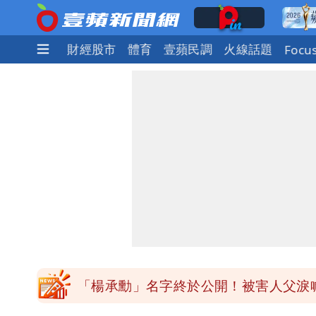
社會
國際
財經股市
體育
壹蘋民調
火線話題
Focu
「楊承勳」名字終於公開！被害人父淚喊
白海豚颱風逼近！鄭明典示警「恐遇黑
高希均辭世享耆壽90歲 畢生推動閱讀
內馬爾開到「寶可夢神包」後徹底入坑
白海豚驚險掠過北部 專家估：海警明
「楊承勳」名字終於公開！被害人父淚喊