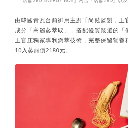
「活蔘28D ENERGY BOX」內含「活蔘28D」以
由韓國青瓦台前御用主廚千尚鉉監製，正
成分「高麗蔘萃取」，搭配優質嚴選的「
正官庄獨家專利滴萃技術，完整保留營養
10入蔘寵價2180元。