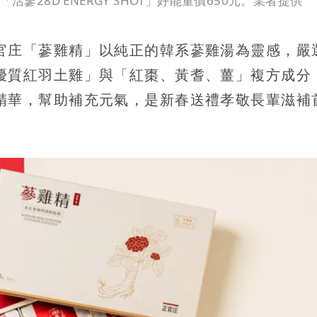
及「活蔘28D ENERGY SHOT」好能量價650元。業者提供
官庄「蔘雞精」以純正的韓系蔘雞湯為靈感，嚴
優質紅羽土雞」與「紅棗、黃耆、薑」複方成分
精華，幫助補充元氣，是新春送禮孝敬長輩滋補