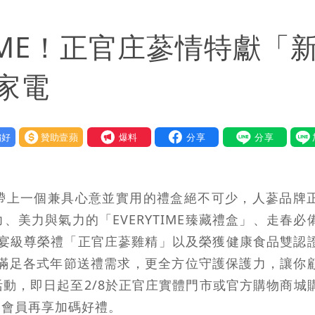
潮變強」 路徑分歧藏警訊：不利強度維持
TIME！正官庄蔘情特獻「
家電
好
贊助壹蘋
我要爆料
帶上一個兼具心意並實用的禮盒絕不可少，人蔘品牌
美力與氣力的「EVERYTIME臻藏禮盒」、走春必
」、國宴級尊榮禮「正官庄蔘雞精」以及榮獲健康食品雙認
不僅滿足各式年節送禮需求，更全方位守護保護力，讓你
動，即日起至2/8於正官庄實體門市或官方購物商城
，會員再享加碼好禮。