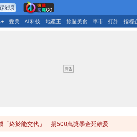
愛美
AI科技
地產王
旅遊美食
車市
打詐
指標
s+
「終於能交代」 捐500萬獎學金延續愛
潮變強」 路徑分歧藏警訊：不利強度維持
與進步觀念
 砸重金再買一整桌卡盒
發布 陸警可能相對低
「終於能交代」 捐500萬獎學金延續愛