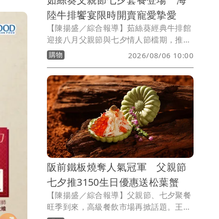
陸牛排饗宴限時開賣寵愛摯愛
【陳揚盛／綜合報導】茹絲葵經典牛排館
迎接八月父親節與七夕情人節檔期，推出
期間限定節慶套餐，以經典牛排、海陸主
購物
2026/08/06 10:00
餐及精緻甜點打造節日饗宴，分別於8/7
至8/9、8/17至8/23限時供應，希望陪伴
消費者與家人、伴侶共度重要時刻。
阪前鐵板燒奪人氣冠軍 父親節
七夕推3150生日優惠送松葉蟹
【陳揚盛／綜合報導】父親節、七夕聚餐
旺季到來，高級餐飲市場再掀話題。王品
集團旗下頂級鐵板燒品牌「阪前鐵板燒」