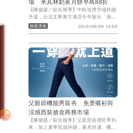
場 米其林奶黃月餅早鳥88折
【陳揚盛／綜合報導】中秋送禮市場持續
升溫，台北文華東方酒店今年推出「扇享
中秋．蝶舞芳華」系列中秋月餅禮盒，以
旅遊美食
2026/08/04 10:00
典藏級刺繡藝術結合東方美學，推出米其
林一星「雅閣」手工奶黃月餅、經典廣式
月餅及首度推出的雙入廣式月餅禮袋，即
日起開放預購，8/9前預購付款可享六入
禮盒88折、雙入禮袋9折優惠。
父親節機能男裝夯 免燙襯衫與
涼感西裝搶攻商務市場
【陳揚盛／綜合報導】父親節送禮旺季到
來，加上夏季高溫持續，兼具舒適、機能