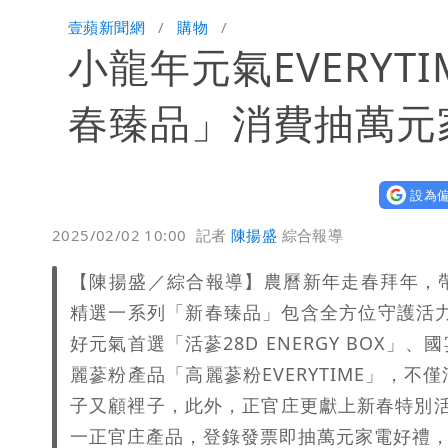
白海豚颱風逼近！鄭明典示警「恐遇黑
壹蘋新聞網
購物
小龍年元氣EVERY
春臻品」消費抽萬元
設為偏
2025/02/02 10:00
記者
陳揚盛
綜合報導
【陳揚盛／綜合報導】農曆新年走春拜年，
精選一系列「新春臻品」包含全方位守護活力、
好元氣首選「活蔘28D ENERGY BOX
麗蔘粉產品「高麗蔘粉EVERYTIME」，
子又顧裡子，此外，正官庄更獻上新春特別活
一正官庄產品，登錄發票即抽萬元家電好禮