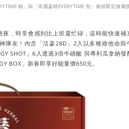
YTIME 柚」與「高麗蔘精EVERYTIME 智」春節限定臻藏
熬夜，時常會感到比上班還忙碌，這時能快速補
是你的神隊友！內含「活蔘28D」2入以多種維他命
GY SHOT」6入透過3倍牛磺酸 與專利瓜拿納
GY BOX」新春即享好能量價650元。