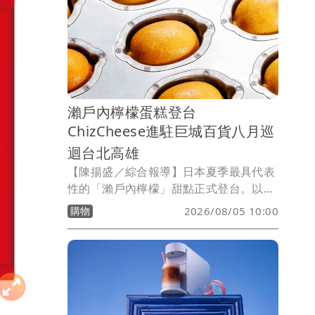
起。
瀨戶內檸檬蛋糕登台
ChizCheese進駐巨城百貨八月巡
迴台北高雄
【陳揚盛／綜合報導】日本夏季最具代表
性的「瀨戶內檸檬」甜點正式登台。以北
海道生乳酪蛋糕打響名號的
購物
2026/08/05 10:00
ChizCheese，首間百貨專櫃進駐新竹Big
City遠東巨城購物中心，同步推出全新
「瀨戶內檸檬蛋糕」，主打日本廣島縣瀨
戶內檸檬製作，並以神還原整顆檸檬的造
型吸引目光，讓消費者免飛日本也能品嚐
夏季人氣甜點。此外，品牌8月將展開台