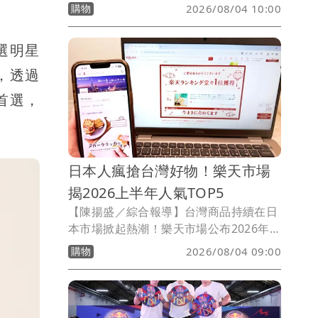
與正式感的男裝需求明顯升溫。近年消費
購物
2026/08/04 10:00
者選購商務服飾時，不再只看重版型與外
觀，更重視涼感、抗皺、易保養及多場合
選明星
穿搭等功能性，帶動機能男裝市場持續成
長，也促使品牌紛紛推出結合科技面料與
，透過
實用設計的新產品，搶攻父親節送禮與夏
首選，
季換季商機。
日本人瘋搶台灣好物！樂天市場
揭2026上半年人氣TOP5
【陳揚盛／綜合報導】台灣商品持續在日
本市場掀起熱潮！樂天市場公布2026年上
半年日本消費者最愛台灣商品TOP5，從
購物
2026/08/04 09:00
傳統伴手禮到生活用品、專業職人工具，
台灣品牌正逐漸走入日本消費者日常。榜
單中甜點仍是最大熱門，包括「甜滿香蔥
牛軋餅」、「漢坊餅藝伯爵珍珠流心」及