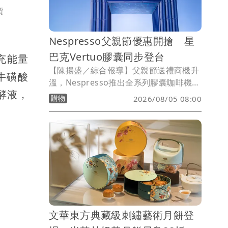
北、高雄快閃巡迴，擴大搶攻夏季甜點市
價
場。
Nespresso父親節優惠開搶 星
巴克Vertuo膠囊同步登台
充能量
【陳揚盛／綜合報導】父親節送禮商機升
與牛磺酸
溫，Nespresso推出全系列膠囊咖啡機限
發酵液，
時優惠，即日起至8/12祭出最低3300元
購物
2026/08/05 08:00
起優惠價，並推出多款限定咖啡機與膠囊
組合，滿足不同族群的居家咖啡需求。同
時，星巴克®Nespresso Vertuo系列咖
啡膠囊也正式在台上市，六款經典咖啡風
味首度支援VERTUO系統，讓消費者在家
即可重現熟悉的星巴克咖啡館體驗。
文華東方典藏級刺繡藝術月餅登