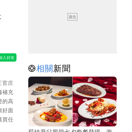
新
相關
新聞
正官庄
備補充
證的高
顧好面
購買任
茹絲葵父親節七夕套餐登場 海