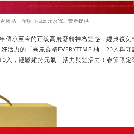
「新春臻品」滿額再抽萬元家電。業者提供
899年傳承至今的正統高麗蔘精神為靈感，經典復刻
力的「高麗蔘精EVERYTIME 柚」20入與守
智」10入，輕鬆維持元氣、活力與靈活力！春節限定