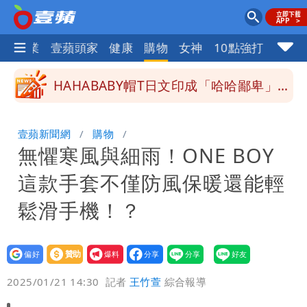
去年相同無降格也沒收到台灣抗議
白海豚颱風掰了！23:30氣象署解除海上
指標企業
壹蘋頭家
健康
購物
女神
10點強打
颱風警報
清大校長高為元道歉！赴美求職認了「我
對文化差異理解不足」
HAHABABY帽T日文印成「哈哈鄙卑」
真相曝光直播當下就被問
北市沒放颱風假挨轟 楊植斗：綠委竟不
壹蘋新聞網
購物
無懼寒風與細雨！ONE BOY
知道颱風假要有依據
李逸洋批原爆典禮矮化台灣 長崎市：與
這款手套不僅防風保暖還能輕
去年相同無降格也沒收到台灣抗議
鬆滑手機！？
設為
贊助
我要
偏好
壹蘋
爆料
2025/01/21 14:30
記者
王竹萱
綜合報導