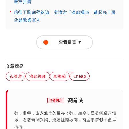
嚴重折壽
信徒下跪朝拜惹議 玄濟宮「濟顛禪師」遭起底！爆
曾是職業軍人
查看留言 ▼
文章標籤
玄濟宮
濟顛禪師
鄔馨茹
Cheap
劉育良
作者簡介
我，那年，走入油墨的世界；我，如今，遊盪網路的領
域。看著奇聞異談、聽著詭辯欺瞞，有些事情似乎值得
看看....