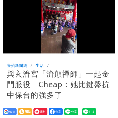
很多謹慎判斷當時未被理解
陳時中給沈伯洋「3個建議」：別因選市
長變猙獰，否則就跟對手一樣
Loaded
:
Unmute
100.00%
壹蘋新聞網
生活
與玄濟宮「濟顛禪師」一起金
門服役 Cheap：她比鍵盤抗
中保台的強多了
設為
贊助
我要