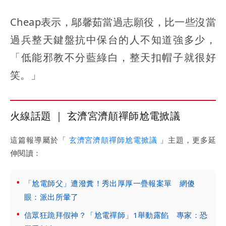
Cheap表示，鄔馨茹當過志願役，比一些沒當
過兵整天鍵盤抗中保台的人不知道強多少，
「低能邪教不分藍綠白，整天扣帽子就很好
笑。」
火線話題 ｜ 玄濟宮濟顛禪師尬電掀議
這篇報導屬於「
玄濟宮濟顛禪師尬電掀議
」主題，更多延
伸閱讀：
「尬電師父」遭潑糞！秀出厚厚一疊報案單 網傻
眼：派出所暈了
信眾狂跪拜假神？「尬電禪師」1舉動露餡 專家：恐