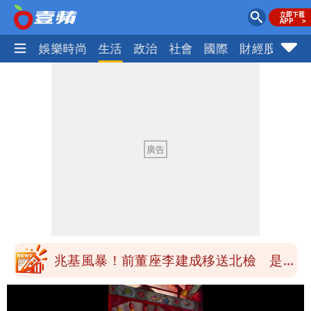
熱門
娛樂時尚
生活
政治
社會
國際
財經股市
體
慈濟買BNT遭詐10億元 蔡英文：政府
很多謹慎判斷當時未被理解
陳時中給沈伯洋「3個建議」：別因選市
長變猙獰，否則就跟對手一樣
「慈濟別想躲在受害者3字後面」 她：
10.6億顧問費決策過程在哪
當年缺疫苗缺快篩缺口罩 王鴻薇：陳時
中哪來勇氣要別人道歉
兆基風暴！前董座李建成移送北檢 是否
聲押？交保？複訊後揭曉
慈濟買BNT遭詐10億元 蔡英文：政府