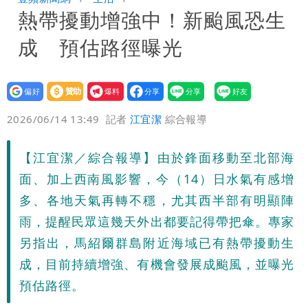
熱帶擾動增強中！新颱風恐生
超火辣
8旬翁颱風後巡菜園疑跌落溪中失蹤 警
成 預估路徑曝光
消搜一夜深潭尋獲已亡
設為
贊助
我要
偏好
壹蘋
爆料
2026/06/14 13:49
記者
江宜潔
綜合報導
【江宜潔／綜合報導】由於鋒面移動至北部海
面、加上西南風影響，今（14）日水氣有感增
多、各地天氣再轉不穩，尤其西半部有明顯陣
雨，提醒民眾這幾天外出都要記得帶把傘。專家
另指出，馬紹爾群島附近海域已有熱帶擾動生
成，目前持續增強、有機會發展成颱風，並曝光
預估路徑。