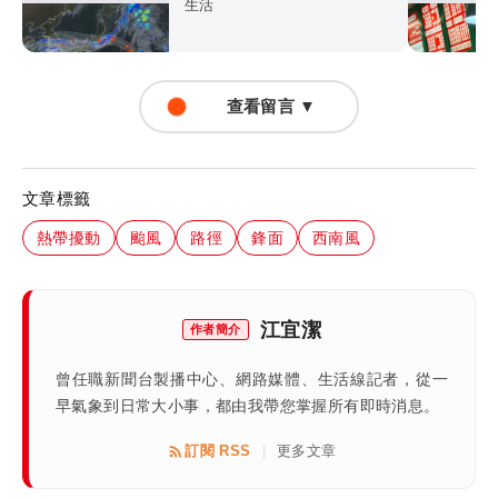
越大
生活
查看留言 ▼
文章標籤
熱帶擾動
颱風
路徑
鋒面
西南風
江宜潔
作者簡介
曾任職新聞台製播中心、網路媒體、生活線記者，從一
早氣象到日常大小事，都由我帶您掌握所有即時消息。
訂閱 RSS
更多文章
|