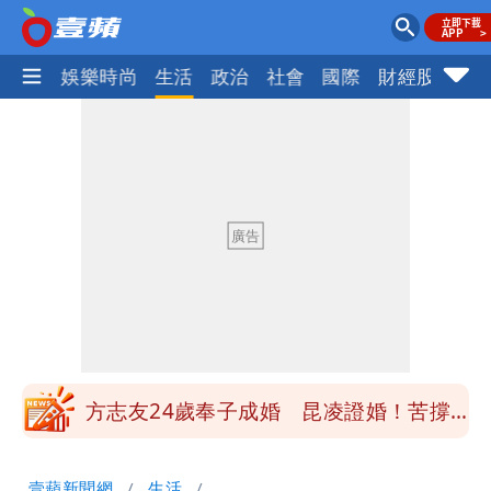
熱門
娛樂時尚
生活
政治
社會
國際
財經股市
體
郭董快看！ 曾馨瑩套「桃紅馬甲」飆舞
超火辣
8旬翁颱風後巡菜園疑跌落溪中失蹤 警
消搜一夜深潭尋獲已亡
陳佩琪爆柯文哲接觸過疫苗掮客 最終放
棄原因曝光
方志友、楊銘威離婚 恩師5個月前早露
口風
方志友24歲奉子成婚 昆凌證婚！苦撐
11年離婚收場
郭董快看！ 曾馨瑩套「桃紅馬甲」飆舞
壹蘋新聞網
生活