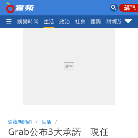
熱門
娛樂時尚
生活
政治
社會
國際
財經股市
體
壹蘋新聞網
生活
Grab公布3大承諾 現任