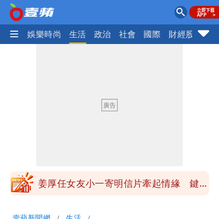
熱門
娛樂時尚
生活
政治
社會
國際
財經股市
體
大爆發！3颱風+1熱帶低壓 專家逐一分
析對台影響
吳子嘉斷言：綠營「這縣市」恐一屍五
命！她穩贏
方志友、楊銘威真的離婚了！全聲明曝光
「無法再做情人」
「南卡」最快今生成 挑戰4颱同框！1
週雨越下越大
姜厚任女友小一寄明信片牽起情緣 鍵盤
柯南揪5破綻
狗仔直擊｜郭書瑤隨興打扮要價破10
壹蘋新聞網
生活