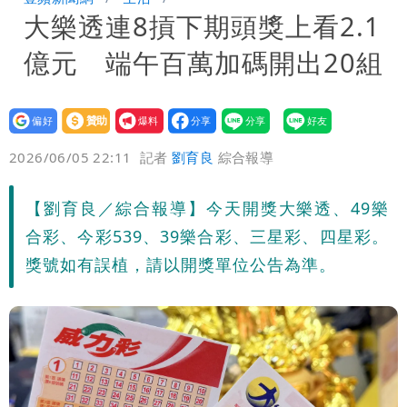
大樂透連8摃下期頭獎上看2.1
萬 素顏進擊新生活圈（壹蘋10點強
騙慈濟10億！無良女律師曾宣導反詐
億元 端午百萬加碼開出20組
打）
嗆被害者「愚痴」超諷刺
鄭朝方曬3人合照 網友一看秒懂：竹北
接班人「終於有消息了」
台玻夫人長子最後9年很痛苦 親友批徐
設為
贊助
我要
偏好
壹蘋
爆料
2026/06/05 22:11
記者
劉育良
綜合報導
莉玲「冷血媽媽」
35歲早餐不吃鐵板麵？釣出一票人點
頭 辦公室全是「1聲音」
班鐵翔誇姜厚任女友跟他學演戲表現優
【劉育良／綜合報導】今天開獎大樂透、49樂
合彩、今彩539、39樂合彩、三星彩、四星彩。
異 網笑：老師好像提油救火了
「民進黨有她裸照？」黃智賢回嗆：國民
獎號如有誤植，請以開獎單位公告為準。
黨墮落還不准人說
13子女擠10坪屋 媽傳返家：我很愛孩
子...請還我們平靜
氣象女神累了？白海豚報成「白沙屯」
本尊：懊惱到現在
陳時中選前夜「淋雨道歉」 王必勝認：