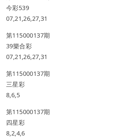
今彩539
07,21,26,27,31
第115000137期
39樂合彩
07,21,26,27,31
第115000137期
三星彩
8,6,5
第115000137期
四星彩
8,2,4,6