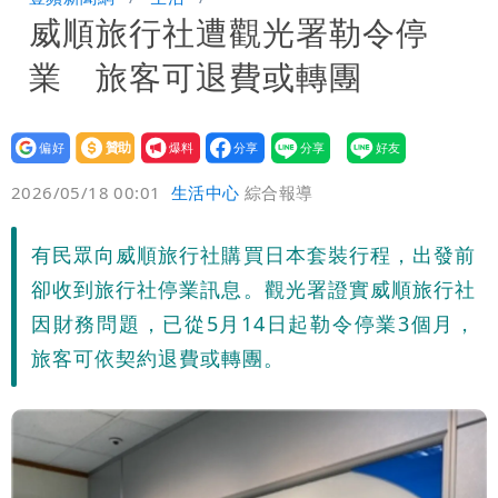
威順旅行社遭觀光署勒令停
男裁判勒令女選手「解衣」檢查
他二刷《蜘蛛人》一路劇透 周圍觀眾氣
業 旅客可退費或轉團
炸開扁
設為
贊助
我要
偏好
壹蘋
爆料
2026/05/18 00:01
生活中心
綜合報導
有民眾向威順旅行社購買日本套裝行程，出發前
卻收到旅行社停業訊息。觀光署證實威順旅行社
因財務問題，已從5月14日起勒令停業3個月，
旅客可依契約退費或轉團。