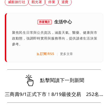
威順旅行社
觀光署
停業
退費
生活中心
作者簡介
聚焦民生日常與公共資訊，涵蓋天氣、醫藥、健康與市
政動態，強調即時實用與服務導向，提供讀者生活決策
參考。
訂閱 RSS
更多文章
|
點擊閱讀下一則新聞
三商壽9/1正式下市！8/19最後交易 252名千張大戶將換玉山金