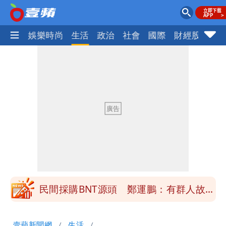
熱門
娛樂時尚
生活
政治
社會
國際
財經股市
體
女生一對A錯了嗎？環法女子自由車賽
男裁判勒令女選手「解衣」檢查
他二刷《蜘蛛人》一路劇透 周圍觀眾氣
炸開扁
白海豚發威！內褲掛陽台被吹走 議員神
回1句笑翻10萬人
桃園又要大停水！最長一早到晚上七點都
沒水用
民間採購BNT源頭 鄭運鵬：有群人故意
「洗腦台灣人兩觀念」
女生一對A錯了嗎？環法女子自由車賽
壹蘋新聞網
生活