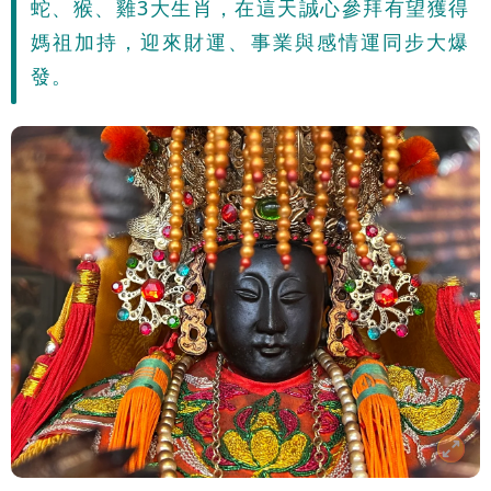
蛇、猴、雞3大生肖，在這天誠心參拜有望獲得
週雨越下越大
媽祖加持，迎來財運、事業與感情運同步大爆
發。