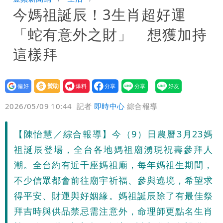
今媽祖誕辰！3生肖超好運
接班人「終於有消息了」
台玻夫人長子最後9年很痛苦 親友批徐
「蛇有意外之財」 想獲加持
莉玲「冷血媽媽」
35歲早餐不吃鐵板麵？釣出一票人點
這樣拜
頭 辦公室全是「1聲音」
班鐵翔誇姜厚任女友跟他學演戲表現優
設為
贊助
我要
異 網笑：老師好像提油救火了
「民進黨有她裸照？」黃智賢回嗆：國民
偏好
壹蘋
爆料
2026/05/09 10:44
記者
即時中心
綜合報導
黨墮落還不准人說
13子女擠10坪屋 媽傳返家：我很愛孩
【陳怡慧／綜合報導】今（9）日農曆3月23媽
子...請還我們平靜
氣象女神累了？白海豚報成「白沙屯」
祖誕辰登場，全台各地媽祖廟湧現祝壽參拜人
本尊：懊惱到現在
陳時中選前夜「淋雨道歉」 王必勝認：
潮。全台約有近千座媽祖廟，每年媽祖生期間，
不少信眾都會前往廟宇祈福、參與遶境，希望求
已知輸了…無奈又不平
大爆發！3颱風+1熱帶低壓 專家逐一分
得平安、財運與好姻緣。媽祖誕辰除了有最佳祭
拜吉時與供品禁忌需注意外，命理師更點名生肖
析對台影響
「南卡」最快今生成 挑戰4颱同框！1