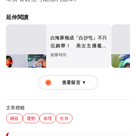
延伸閱讀
白海豚報成「白沙屯」不只
伍婉華！ 美女主播尷尬
認：我錯了
娛樂時尚
查看留言 ▼
文章標籤
媽祖
運勢
命理
生肖