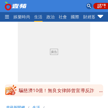
熱門
娛樂時尚
生活
政治
社會
國際
財經股市
體
大爆發！3颱風+1熱帶低壓 專家逐一分
析對台影響
「南卡」最快今生成 挑戰4颱同框！1
週雨越下越大
姜厚任女友小一寄明信片牽起情緣 鍵盤
柯南揪5破綻
狗仔直擊｜郭書瑤隨興打扮要價破10
萬 素顏進擊新生活圈（壹蘋10點強
騙慈濟10億！無良女律師曾宣導反詐
打）
嗆被害者「愚痴」超諷刺
鄭朝方曬3人合照 網友一看秒懂：竹北
壹蘋新聞網
生活