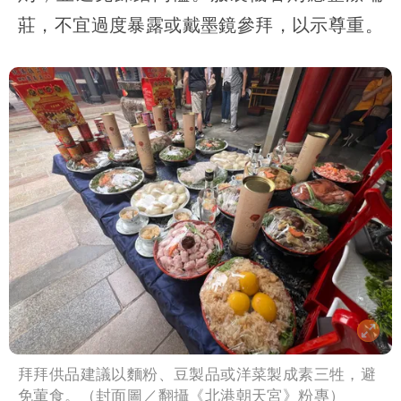
莊，不宜過度暴露或戴墨鏡參拜，以示尊重。
拜拜供品建議以麵粉、豆製品或洋菜製成素三牲，避
免葷食。（封面圖／翻攝《北港朝天宮》粉專）