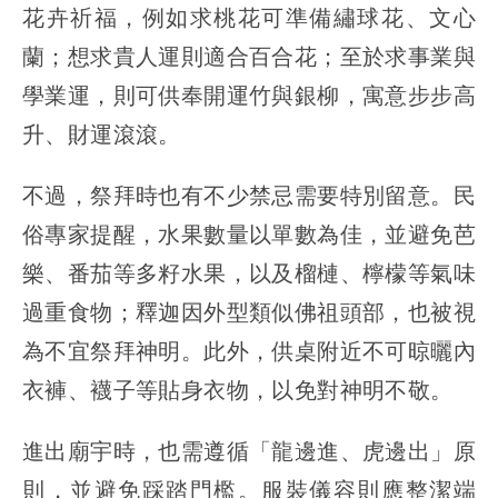
花卉祈福，例如求桃花可準備繡球花、文心
蘭；想求貴人運則適合百合花；至於求事業與
學業運，則可供奉開運竹與銀柳，寓意步步高
升、財運滾滾。
不過，祭拜時也有不少禁忌需要特別留意。民
俗專家提醒，水果數量以單數為佳，並避免芭
樂、番茄等多籽水果，以及榴槤、檸檬等氣味
過重食物；釋迦因外型類似佛祖頭部，也被視
為不宜祭拜神明。此外，供桌附近不可晾曬內
衣褲、襪子等貼身衣物，以免對神明不敬。
進出廟宇時，也需遵循「龍邊進、虎邊出」原
則，並避免踩踏門檻。服裝儀容則應整潔端