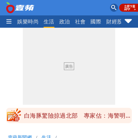
熱門
娛樂時尚
生活
政治
社會
國際
財經股市
體
「楊承勳」名字終於公開！被害人父淚喊
「終於能交代」 捐500萬獎學金延續愛
白海豚颱風逼近！鄭明典示警「恐遇黑潮
變強」 路徑分歧藏警訊：不利強度維持
高希均辭世享耆壽90歲 畢生推動閱讀
與進步觀念
內馬爾開到「寶可夢神包」後徹底入坑
砸重金再買一整桌卡盒
白海豚驚險掠過北部 專家估：海警明發
布 陸警可能相對低
「楊承勳」名字終於公開！被害人父淚喊
壹蘋新聞網
生活