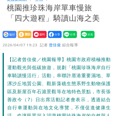
桃園推珍珠海岸單車慢旅
「終於能交代」 捐500萬獎學金延續愛
白海豚颱風逼近！鄭明典示警「恐遇黑潮
「四大遊程」騎讀山海之美
變強」 路徑分歧藏警訊：不利強度維持
設為
贊助
我要
偏好
壹蘋
爆料
2026/04/07 19:23
記者
曾佳俊
綜合報導
【記者曾佳俊／桃園報導】桃園市政府積極推動
運動觀光與低碳旅遊，規劃「桃園珍珠海岸自行
車騎讀慢活行」活動，串聯許厝港重要濕地、草
漯沙丘地質公園、觀新藻礁生態系野生動物保護
區及新屋百年石滬景觀等在地特色景點，市長張
善政今（7）日出席活動記者會表示，透過結合
自行車運動與在地文化導覽，不僅促進健康生
活，也讓民眾深入認識桃園珍珠海岸的自然與人