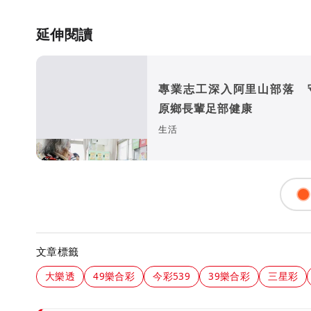
延伸閱讀
專業志工深入阿里山部落 
原鄉長輩足部健康
生活
文章標籤
大樂透
49樂合彩
今彩539
39樂合彩
三星彩