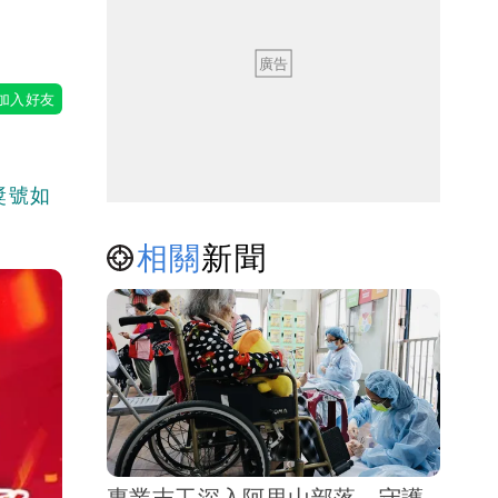
獎號如
相關
新聞
專業志工深入阿里山部落 守護