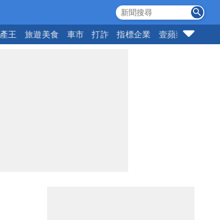
產王
旅遊美食
車市
打詐
指標企業
壹蘋頭家
健康