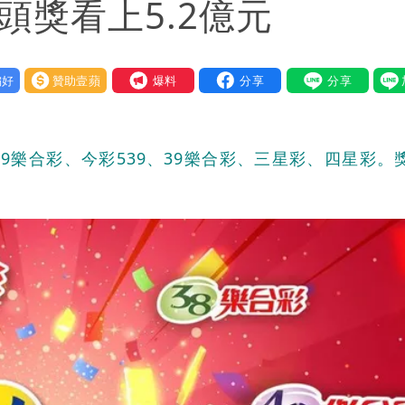
頭獎看上5.2億元
好
贊助壹蘋
我要爆料
9樂合彩、今彩539、39樂合彩、三星彩、四星彩。