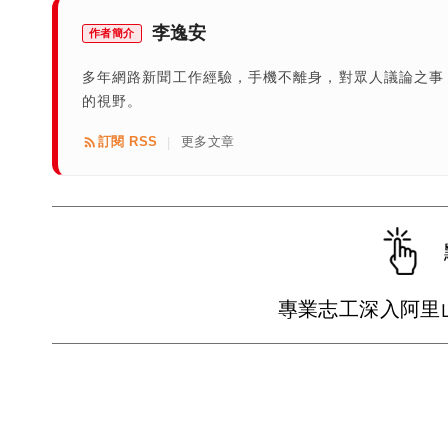
李逸安
作者簡介
多年網路新聞工作經驗，手機不離身，對眾人議論之事
的視野。
訂閱 RSS
更多文章
|
專業志工深入阿里