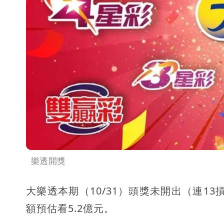
樂透開獎
大樂透本期（10/31）頭獎未開出（連13摃
額預估看5.2億元。