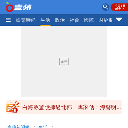
熱門
娛樂時尚
生活
政治
社會
國際
財經股市
體
「楊承勳」名字終於公開！被害人父淚喊
「終於能交代」 捐500萬獎學金延續愛
白海豚颱風逼近！鄭明典示警「恐遇黑潮
變強」 路徑分歧藏警訊：不利強度維持
高希均辭世享耆壽90歲 畢生推動閱讀
與進步觀念
內馬爾開到「寶可夢神包」後徹底入坑
砸重金再買一整桌卡盒
白海豚驚險掠過北部 專家估：海警明發
布 陸警可能相對低
「楊承勳」名字終於公開！被害人父淚喊
壹蘋新聞網
生活