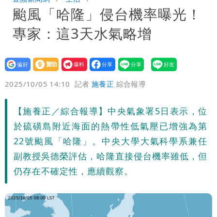
颱風「哈隆」侵台機率曝光！
「終於能交代」 捐500萬獎學金延續愛
白海豚颱風逼近！鄭明典示警「恐遇黑潮
專家：這3天水氣略增
變強」 路徑分歧藏警訊：不利強度維持
設為
贊助
我要
偏好
壹蘋
爆料
2025/10/05 14:10
記者
施養正
綜合報導
【施養正／綜合報導】中央氣象署5日表示，位
於硫磺島附近海面的熱帶性低氣壓已增強為第
22號颱風「哈隆」。中央大學大氣科學系兼任
副教授吳德榮評估，哈隆直接侵台機率雖低，但
仍存在不確定性，應續觀察。