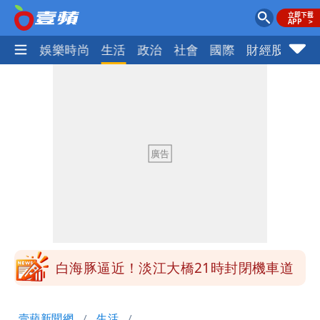
熱門
娛樂時尚
生活
政治
社會
國際
財經股市
體
明年總預算「史上最強」10大亮點 李
慧芝：今年的送立院345天還在審
穿中國貨內褲逛街「整件掉出裙底」
OL哀號：在同事眼前顏面盡失
「我是台灣人」胸章竟是中國製
Cheap：愛台灣只是發財的口號
白海豚降雨注意！10縣市豪雨特報 今
晚至明下午受影響
白海豚逼近！淡江大橋21時封閉機車道
明年總預算「史上最強」10大亮點 李
壹蘋新聞網
生活