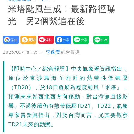
米塔颱風生成！最新路徑曝
慧芝：今年的送立院345天還在審
穿中國貨內褲逛街「整件掉出裙底」
光 另2個緊追在後
OL哀號：在同事眼前顏面盡失
設為
贊助
我要
偏好
壹蘋
爆料
2025/09/18 17:11
李逸安
綜合報導
【即時中心／綜合報導】中央氣象署資訊指出，
原位於東沙島海面附近的熱帶性低氣壓
（TD20），於18日發展為輕度颱風「米塔」，
預測未來朝西北西方向移動，對台灣無直接影
響。不過後續仍有熱帶低壓TD21、TD22，氣象
專家賈新興指出，對於台灣而言，尤其要觀察
TD21未來的動態。