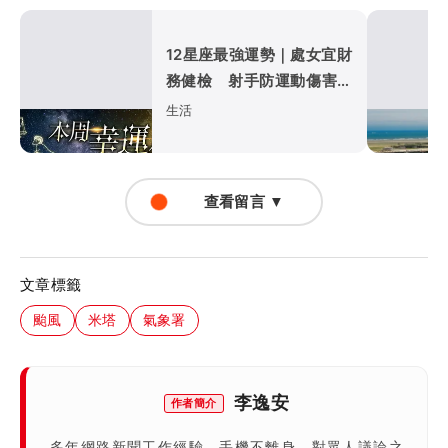
12星座最強運勢｜處女宜財
務健檢 射手防運動傷害
巨蟹職場入佳境
生活
查看留言 ▼
文章標籤
颱風
米塔
氣象署
李逸安
作者簡介
多年網路新聞工作經驗，手機不離身，對眾人議論之