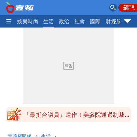
熱門
娛樂時尚
生活
政治
社會
國際
財經股市
體
「最挺台議員」遺作！美參院通過制裁
案 重課俄羅斯500%關稅
「白海豚」雨炸8縣市！逼近台灣恐擺
盪 這幾區飆豪雨
「最挺台議員」遺作！美參院通過制裁
案 重課俄羅斯500%關稅
「白海豚」雨炸8縣市！逼近台灣恐擺
壹蘋新聞網
生活