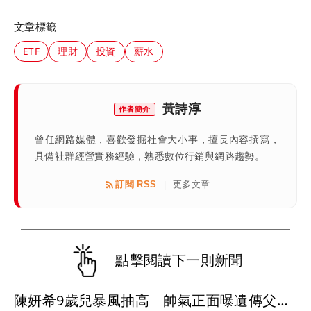
文章標籤
ETF
理財
投資
薪水
黃詩淳
作者簡介
曾任網路媒體，喜歡發掘社會大小事，擅長內容撰寫，
具備社群經營實務經驗，熟悉數位行銷與網路趨勢。
訂閱 RSS
更多文章
|
點擊閱讀下一則新聞
陳妍希9歲兒暴風抽高 帥氣正面曝遺傳父母好基因