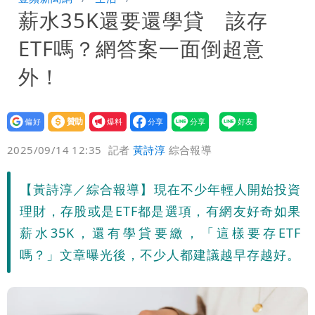
薪水35K還要還學貸 該存
盪 這幾區飆豪雨
ETF嗎？網答案一面倒超意
外！
設為
贊助
我要
偏好
壹蘋
爆料
2025/09/14 12:35
記者
黃詩淳
綜合報導
【黃詩淳／綜合報導】現在不少年輕人開始投資
理財，存股或是ETF都是選項，有網友好奇如果
薪水35K，還有學貸要繳，「這樣要存ETF
嗎？」文章曝光後，不少人都建議越早存越好。