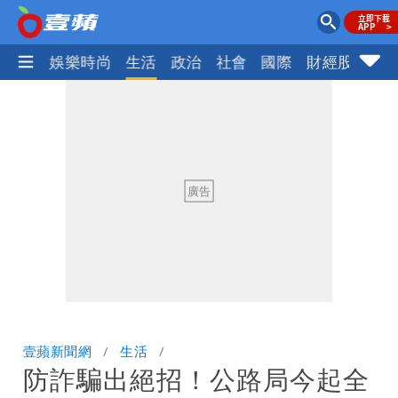
熱門
娛樂時尚
生活
政治
社會
國際
財經股市
體
壹蘋新聞網
生活
防詐騙出絕招！公路局今起全