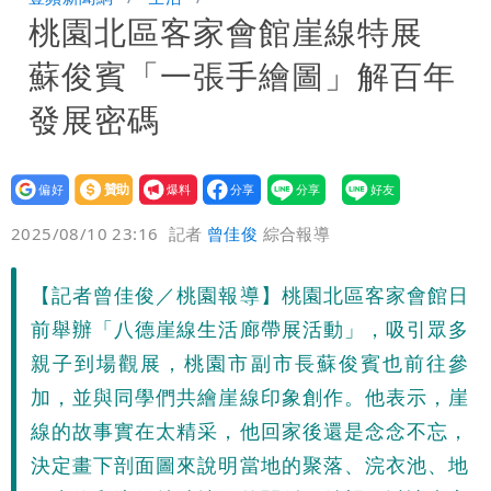
桃園北區客家會館崖線特展
炸開扁
白海豚發威！內褲掛陽台被吹走 議員神
蘇俊賓「一張手繪圖」解百年
回1句笑翻10萬人
白海豚不放假「跟巴威差別在這裡」 蔣
發展密碼
萬安：這很清楚標準一致
設為
贊助
我要
偏好
壹蘋
爆料
2025/08/10 23:16
記者
曾佳俊
綜合報導
【記者曾佳俊／桃園報導】桃園北區客家會館日
前舉辦「八德崖線生活廊帶展活動」，吸引眾多
親子到場觀展，桃園市副市長蘇俊賓也前往參
加，並與同學們共繪崖線印象創作。他表示，崖
線的故事實在太精采，他回家後還是念念不忘，
決定畫下剖面圖來說明當地的聚落、浣衣池、地