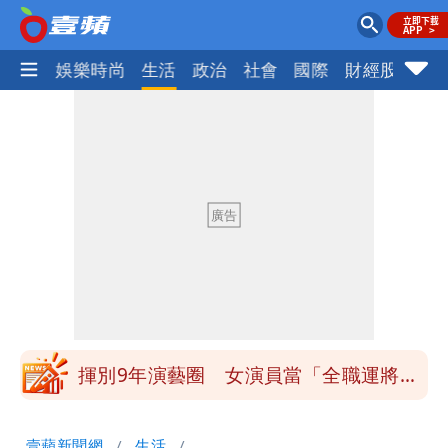
熱門
娛樂時尚
生活
政治
社會
國際
財經股市
體
白海豚發威！內褲掛陽台被吹走 議員神
回1句笑翻10萬人
白海豚不放假「跟巴威差別在這裡」 蔣
萬安：這很清楚標準一致
館長打3劑高端疫苗諷刺「生理食鹽
水」 王浩宇揚言告發
「琵鷺」颱風生成！三颱共舞路徑曝光
揮別9年演藝圈 女演員當「全職運將」
公布收入比拍戲賺更多
他二刷《蜘蛛人》一路劇透 周圍觀眾氣
壹蘋新聞網
生活