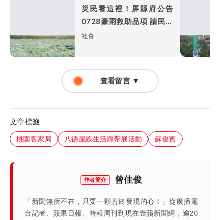
災民看這裡！屏縣府公告
0728豪雨救助品項 請民眾
通報公所彙整
社會
查看留言 ▼
文章標籤
桃園客家局
八德崖線生活廊帶展活動
蘇俊賓
曾佳俊
作者簡介
「新聞無所不在，只要一顆善於發現的心！」從廣播電
台記者、蘋果日報、時報周刊到現在壹蘋新聞網，逾20