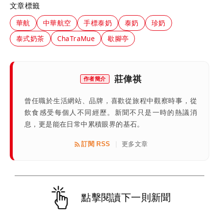
文章標籤
華航
中華航空
手標泰奶
泰奶
珍奶
泰式奶茶
ChaTraMue
歇腳亭
莊偉祺
作者簡介
曾任職於生活網站、品牌，喜歡從旅程中觀察時事，從
飲食感受每個人不同經歷。新聞不只是一時的熱議消
息，更是能在日常中累積眼界的基石。
訂閱 RSS
更多文章
|
點擊閱讀下一則新聞