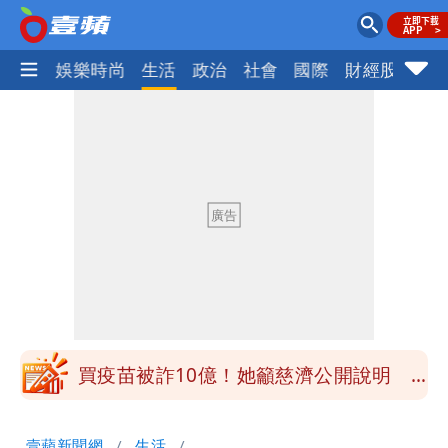
熱門
娛樂時尚
生活
政治
社會
國際
財經股市
體
慈濟被騙10億！陳時中一語成讖 王必
勝：時間久看出睿智
白海豚今下午2點半發海警！陸警機率最
高是這縣市
關之琳爆「奶孫戀」愛上小36歲男模
她親發聲回應了
兆基風暴｜前董座李建成今被檢調約談
最快今晚移送北檢複訊
買疫苗被詐10億！她籲慈濟公開說明
捐款人有權知真相
蔡英文變「台東蔡主委」嚇壞一堆人！他
壹蘋新聞網
生活