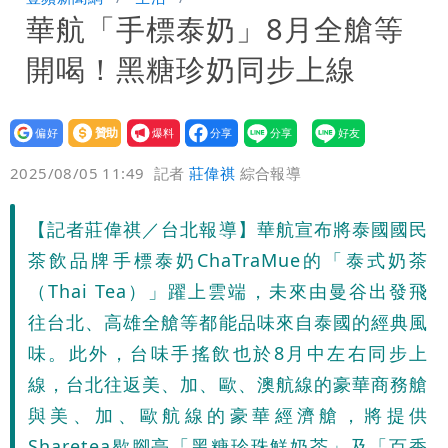
華航「手標泰奶」8月全艙等
驚：戰局變五五波
白海豚颱風攪局父親節！明雨量「紅到發
開喝！黑糖珍奶同步上線
紫」
女律師詐慈濟10億 坐擁232公斤黃金仍
接案！同業酸：我輩楷模
明金成離世留下雙胞胎 4歲兒與老師一
設為
贊助
我要
偏好
壹蘋
爆料
2025/08/05 11:49
記者
莊偉祺
綜合報導
段對話催淚
演習登場！搭雙鐵、航班3大注意事項快
看
慈濟遭詐10.6億！網紅揪聲明「疑點重
【記者莊偉祺／台北報導】華航宣布將泰國國民
茶飲品牌手標泰奶ChaTraMue的「泰式奶茶
重」 1細節避而不談
蔣萬安民調只贏5％「現任優勢去哪？」
（Thai Tea）」躍上雲端，未來由曼谷出發飛
往台北、高雄全艙等都能品味來自泰國的經典風
媒體人嘆：真的該緊張了
97萬網紅「肥大叔」驚傳猝逝！最後身
味。此外，台味手搖飲也於8月中左右同步上
影曝 網驚覺不對
慈濟被騙10億！陳時中一語成讖 王必
線，台北往返美、加、歐、澳航線的豪華商務艙
與美、加、歐航線的豪華經濟艙，將提供
勝：時間久看出睿智
白海豚今下午2點半發海警！陸警機率最
Sharetea歇腳亭「黑糖珍珠鮮奶茶」及「百香