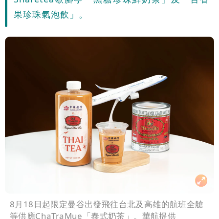
高是這縣市
果珍珠氣泡飲」。
8月18日起限定曼谷出發飛往台北及高雄的航班全艙
等供應ChaTraMue「泰式奶茶」。華航提供