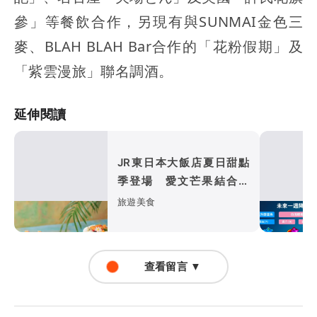
參」等餐飲合作，另現有與SUNMAI金色三
麥、BLAH BLAH Bar合作的「花粉假期」及
「紫雲漫旅」聯名調酒。
延伸閱讀
JR東日本大飯店夏日甜點
季登場 愛文芒果結合抹
茶、斑斕飄果香
旅遊美食
查看留言 ▼