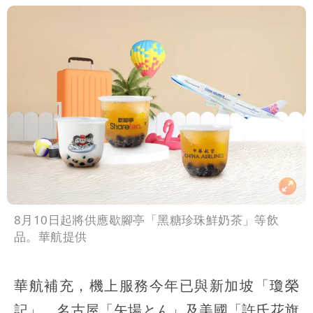
8月10日起將供應歇腳亭「黑糖珍珠鮮奶茶」等飲
品。華航提供
華航補充，機上服務今年已與新加坡「瓊榮
記」、名古屋「矢場とん」及美國「許氏花旗