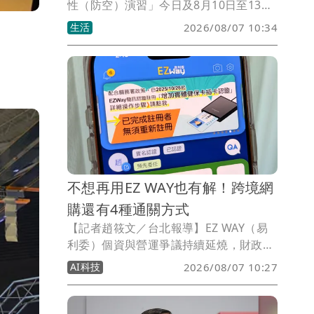
性（防空）演習」今日及8月10日至13日
分區舉辦，中北部更將首度舉辦「行動網
生活
2026/08/07 10:34
路降速演練」，屆時區域內行動網路均會
受到影響，交通部提醒搭雙鐵、飛機航班
前須注意3大事項。
不想再用EZ WAY也有解！跨境網
購還有4種通關方式
【記者趙筱文／台北報導】EZ WAY（易
利委）個資與營運爭議持續延燒，財政部
關務署最新表示，已要求營運EZ WAY的
AI科技
2026/08/07 10:27
關貿網路公司具體說明通關資料及個人資
料保護措施，後續也將進行實地查核；針
對外界提出應由官方正式委託經營，以及