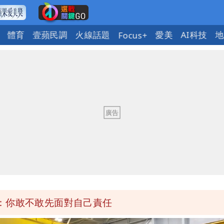
體育
壹蘋民調
火線話題
愛美
AI科技
地
Focus+
 吳欣岱：完美偽裝台灣企業
檢舉 停用誰負責？
口」 徐巧芯：民進黨當年刻意阻擋
荒3+11台灣人沒有失憶
：你敢不敢先面對自己責任