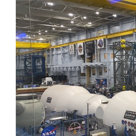
「小英男孩」涉貪洗錢起訴8個月首出
為何她能騙到慈濟？陳昱瑄背景超硬 
泰國校園爆槍響！2師中彈亡20人傷 
中國賣家被踢爆在網購平台「租人頭」
Uber Eats違法偷錢！外送員得自己