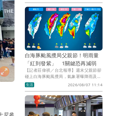
遭詐騙後未主動報案，甚至有人質疑如何
向捐款人交代。對此，慈濟基金會表示，
相關事宜已委託律師全權處理，並將全力
配合司法調查。
白海豚颱風攪局父親節！明雨量
「紅到發紫」 1關鍵恐再減弱
【記者莊偉祺／台北報導】週末父親節卻
碰上白海豚颱風攪局，氣象署曝降雨及氣
溫預測，可見明日雨量圖中北部紅到發
生活
2026/08/07 11:14
紫，今須注意36度以上高溫！氣象粉專更
揭颱風現況，雖目前短暫回血，但1關鍵
恐又變差了！
迪士尼參