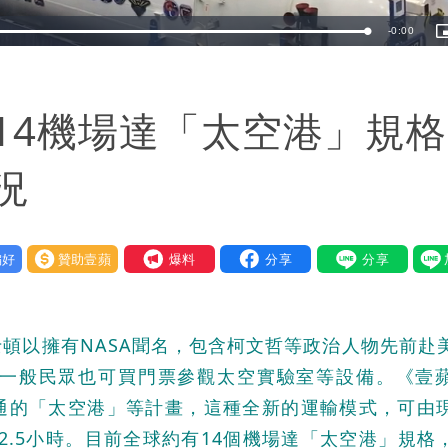
Remaining
-
0:00
Loaded
:
100.00%
i
TimeÂ
14機場達「太空港」規
況
好
贊助壹蘋
我要爆料
頓以擁有NASA聞名，包含柯文哲等政治人物先前赴
一般民眾也可買門票參觀太空實驗室等設備。《壹
通的「太空港」等計畫，這種全新的運輸模式，可由
為2.5小時。目前全球約有14個機場達「太空港」規格