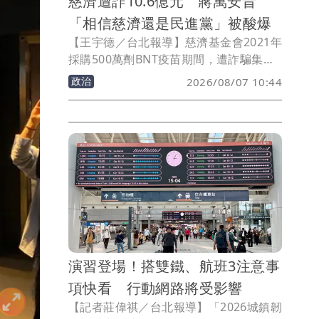
慈濟遭詐10.6億元 蔣萬安昔
「相信慈濟還是民進黨」被酸爆
【王宇德／台北報導】慈濟基金會2021年
採購500萬劑BNT疫苗期間，遭詐騙集團
涉嫌騙取3000萬美元（約新台幣10.6億
政治
2026/08/07 10:44
元）委任報酬，台中地檢署日前依詐欺、
洗錢等罪起訴前彰化律師公會理事長陳昱
瑄、通緝犯李易儒等人。慈濟表示將全力
配合司法調查，也讓2022年疫苗採購爭議
時，蔣萬安當時發言，「你要相信慈濟，
還是相信民進黨？」被網友酸爆。
演習登場！搭雙鐵、航班3注意事
項快看 行動網路將受影響
【記者莊偉祺／台北報導】「2026城鎮韌