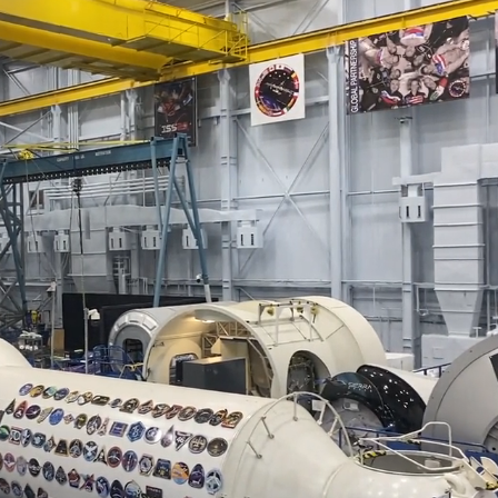
庭 他翻供不認貪污、洗錢
當過政府法律顧問
槍手疑學生
 吳欣岱：完美偽裝台灣企業
檢舉 停用誰負責？