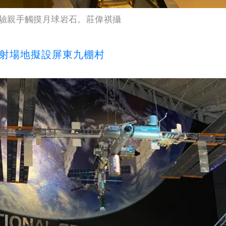
驗親手觸摸月球岩石。莊偉祺攝
發射場地擬設屏東九棚村