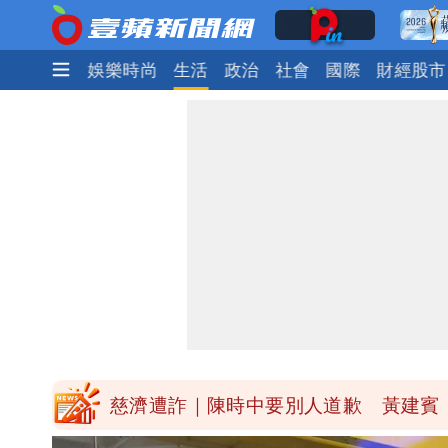
焦點
熱門
娛樂時尚
生活
政治
社會
國際
財經股市
中國賣家被踢爆在網購平台「租人頭」
Uber Eats違法偷錢！外送員得自己
「民間買到1500萬劑BNT補疫苗缺
批綠藉慈濟遭詐「洗記憶」 張彤：疫苗
慈濟遭詐｜陳時中要別人道歉 黃建賓