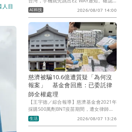
台灣，手機就先跳出EZ WAY通知。確認
國人目
貨物名稱、申報金額，再按下「申報相
AI科技
2026/08/07 14:00
符」，對許多網購族來說早已習以為常。
但直到近期爭議浮上檯面，不少人才注意
到，EZ WAY並不是由財政部關務署開發
及營運。
慈濟被騙10.6億遭質疑「為何沒
報案」 基金會回應：已委託律
師全權處理
【王宇德／綜合報導】慈濟基金會2021年
採購500萬劑BNT疫苗期間，遭女律師陳
昱瑄等人假借擁有採購管道，涉嫌詐騙
生活
2026/08/07 13:26
3000萬美元（約新台幣10.6億元）委任報
酬，案件曝光後引發外界質疑，認為慈濟