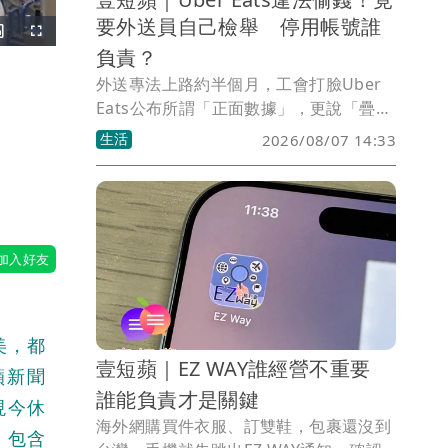
要外送員自己檢舉 停用帳號誰
Picture-
Fullscreen
n-
負責？
Picture
外送專法上路約半個月，工會打臉Uber
Eats公布所謂「正面數據」，更說「疊
格
單」計算方式偷走血汗錢！中央回應可自
生活
2026/08/07 14:33
己檢舉，但有哪個外送員敢拿生計開玩
笑，若被停用其損失又有誰負責呢？
美，都
壹短蘋｜EZ WAY誰經營不重要
蘋新聞
誰能負責才是關鍵
現今休
海外網購買件衣服、訂雙鞋，包裹還沒到
，包含