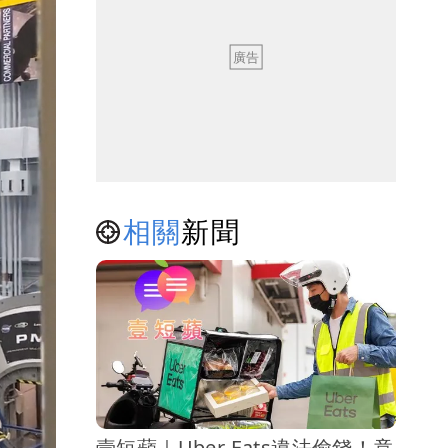
相關
新聞
壹短蘋｜Uber Eats違法偷錢！竟