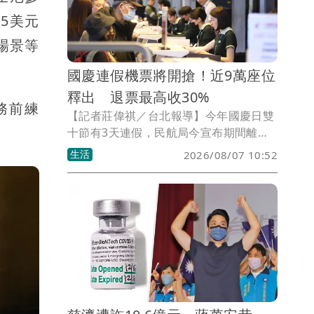
5美元
場景等
國慶連假機票將開搶！近9萬座位
釋出 退票最高收30%
務前練
【記者莊偉祺／台北報導】今年國慶日雙
十節有3天連假，民航局今宣布期間離島
管制航線將提供1102架次，計8萬9926個
生活
2026/08/07 10:52
座位數，下週一上午9時起開放訂位，疏
運期間也將實施「退票費用分級制」，最
高收取票面價30%手續費。