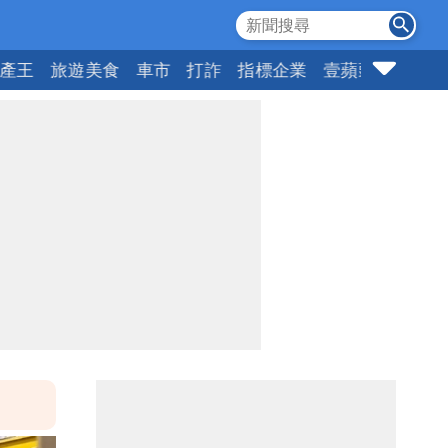
產王
旅遊美食
車市
打詐
指標企業
壹蘋頭家
健康