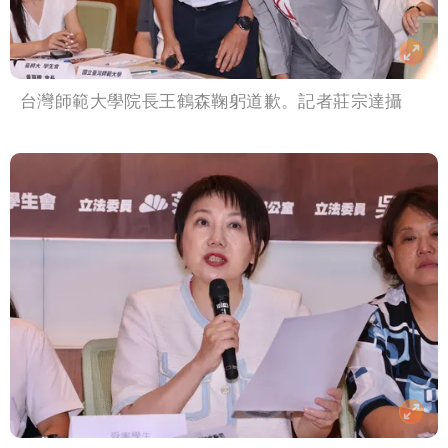
台灣師範大學院長王鶴森鞠躬道歉。記者莊宗達攝