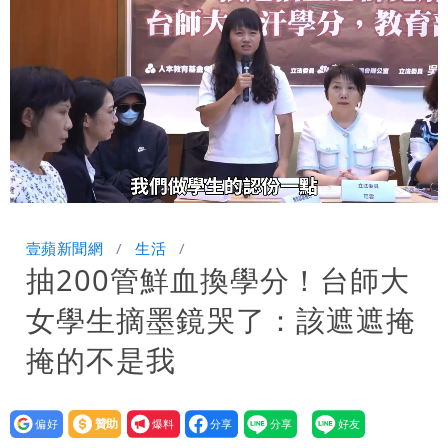
10.6億顧問費決策過程在哪
Loaded
:
Unmute
28.32%
壹蘋新聞網
生活
抽200管鮮血換學分！台師大
女學生摘墨鏡哭了：該遮遮掩
掩的不是我
設為
贊助
我要