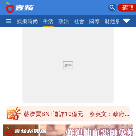
熱門
娛樂時尚
生活
政治
社會
國際
財經股市
體
慈濟買BNT遭詐10億元 蔡英文：政府
很多謹慎判斷當時未被理解
「慈濟別想躲在受害者3字後面」 她：
10.6億顧問費決策過程在哪
當年缺疫苗缺快篩缺口罩 王鴻薇：陳時
中哪來勇氣要別人道歉
兆基風暴！前董座李建成移送北檢 是否
聲押？交保？複訊後揭曉
慈濟買BNT遭詐10億元 蔡英文：政府
很多謹慎判斷當時未被理解
「慈濟別想躲在受害者3字後面」 她：