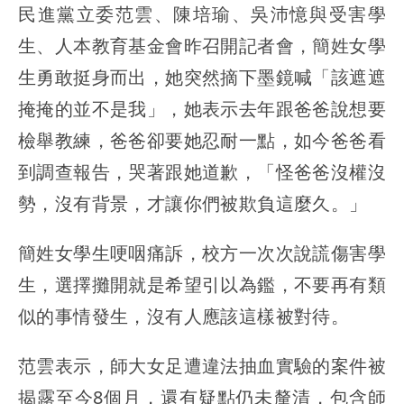
民進黨立委范雲、陳培瑜、吳沛憶與受害學
生、人本教育基金會昨召開記者會，簡姓女學
生勇敢挺身而出，她突然摘下墨鏡喊「該遮遮
掩掩的並不是我」，她表示去年跟爸爸說想要
檢舉教練，爸爸卻要她忍耐一點，如今爸爸看
到調查報告，哭著跟她道歉，「怪爸爸沒權沒
勢，沒有背景，才讓你們被欺負這麼久。」
簡姓女學生哽咽痛訴，校方一次次說謊傷害學
生，選擇攤開就是希望引以為鑑，不要再有類
似的事情發生，沒有人應該這樣被對待。
范雲表示，師大女足遭違法抽血實驗的案件被
揭露至今8個月，還有疑點仍未釐清，包含師