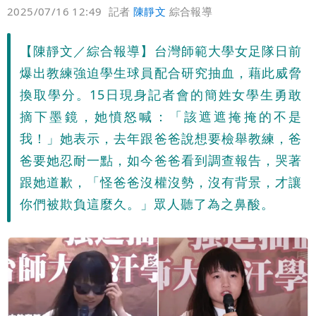
偏好
壹蘋
爆料
2025/07/16 12:49
記者
陳靜文
綜合報導
【陳靜文／綜合報導】台灣師範大學女足隊日前
爆出教練強迫學生球員配合研究抽血，藉此威脅
換取學分。15日現身記者會的簡姓女學生勇敢
摘下墨鏡，她憤怒喊：「該遮遮掩掩的不是
我！」她表示，去年跟爸爸說想要檢舉教練，爸
爸要她忍耐一點，如今爸爸看到調查報告，哭著
跟她道歉，「怪爸爸沒權沒勢，沒有背景，才讓
你們被欺負這麼久。」眾人聽了為之鼻酸。