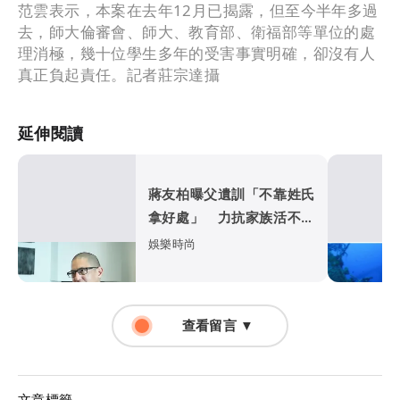
范雲表示，本案在去年12月已揭露，但至今半年多過
去，師大倫審會、師大、教育部、衛福部等單位的處
理消極，幾十位學生多年的受害事實明確，卻沒有人
真正負起責任。記者莊宗達攝
延伸閱讀
蔣友柏曝父遺訓「不靠姓氏
拿好處」 力抗家族活不過
50歲魔咒
娛樂時尚
查看留言 ▼
文章標籤