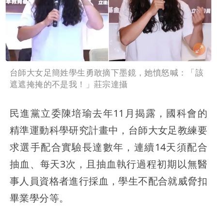
台師大女足簡姓學生勇敢摘下墨鏡，她憤怒喊：「該
遮遮掩掩的不是我！」莊宗達攝
民進黨立委陳培瑜去年11月揭露，國科會的
精準運動科學研究計畫中，台師大女足教練要
求選手配合實驗長達數年，連續14天須配合
抽血、每天3次，且抽血執行過程初期以無醫
事人員資格者進行採血，學生不配合就威脅扣
畢業學分等。