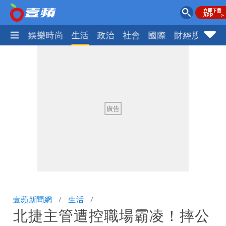
熱門
娛樂時尚
生活
政治
社會
國際
財經股市
體
壹蘋新聞網
生活
北捷主管遭控職場霸凌！摔公