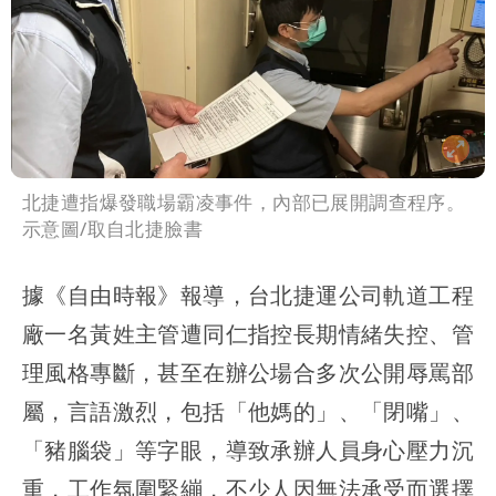
北捷遭指爆發職場霸凌事件，內部已展開調查程序。
示意圖/取自北捷臉書
據《自由時報》報導，台北捷運公司軌道工程
廠一名黃姓主管遭同仁指控長期情緒失控、管
理風格專斷，甚至在辦公場合多次公開辱罵部
屬，言語激烈，包括「他媽的」、「閉嘴」、
「豬腦袋」等字眼，導致承辦人員身心壓力沉
重，工作氛圍緊繃，不少人因無法承受而選擇