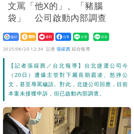
文罵「他X的」、「豬腦
袋」 公司啟動內部調查
設為
贊助
我要
偏好
壹蘋
爆料
2025/06/20 12:34
記者
張綵茜
綜合報導
【記者張綵茜／台北報導】台北捷運公司今
（20日）遭爆主管對下屬長期霸凌、怒摔公
文，甚至辱罵穢語。對此，北捷公司回應，目前
本案未接獲申訴，但已啟動內部調查。