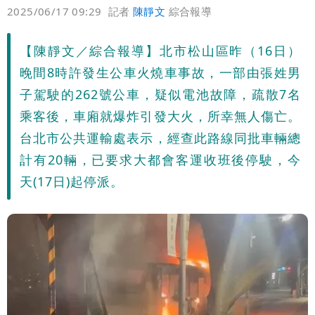
偏好
壹蘋
爆料
2025/06/17 09:29
記者
陳靜文
綜合報導
【陳靜文／綜合報導】北市松山區昨（16日）
晚間8時許發生公車火燒車事故，一部由張姓男
子駕駛的262號公車，疑似電池故障，疏散7名
乘客後，車廂就爆炸引發大火，所幸無人傷亡。
台北市公共運輸處表示，經查此路線同批車輛總
計有20輛，已要求大都會客運收班後停駛，今
天(17日)起停派。