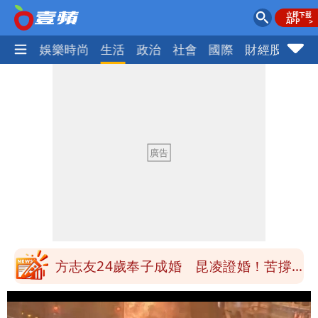
熱門
娛樂時尚
生活
政治
社會
國際
財經股市
體
郭董快看！ 曾馨瑩套「桃紅馬甲」飆舞
超火辣
8旬翁颱風後巡菜園疑跌落溪中失蹤 警
消搜一夜深潭尋獲已亡
陳佩琪爆柯文哲接觸過疫苗掮客 最終放
棄原因曝光
方志友、楊銘威離婚 恩師5個月前早露
口風
方志友24歲奉子成婚 昆凌證婚！苦撐
11年離婚收場
郭董快看！ 曾馨瑩套「桃紅馬甲」飆舞