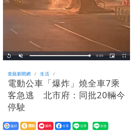
超火辣
8旬翁颱風後巡菜園疑跌落溪中失蹤 警
消搜一夜深潭尋獲已亡
Remaining
-
0:00
Loaded
:
Replay
Unmute
Picture-
Fullsc
100.00%
in-
Picture
TimeÂ
壹蘋新聞網
生活
電動公車「爆炸」燒全車7乘
客急逃 北市府：同批20輛今
停駛
設為
贊助
我要