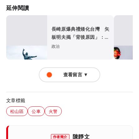
延伸閱讀
長崎原爆典禮矮化台灣 矢
板明夫揭「背後原因」：傷
害真正的朋友
政治
查看留言 ▼
文章標籤
松山區
公車
火警
陳靜文
作者簡介