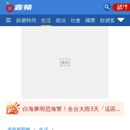
熱門
娛樂時尚
生活
政治
社會
國際
財經股市
體
道瓊再創新高！SpaceX「財報失速」蒸
發7兆
白海豚明恐海警！全台大雨3天「這區下
到紫爆」
伊朗撂話美盟友：快勸川普停手！否則報
復
道瓊再創新高！SpaceX「財報失速」蒸
發7兆
白海豚明恐海警！全台大雨3天「這區下
到紫爆」
壹蘋新聞網
生活