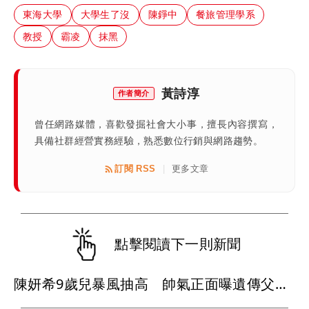
東海大學
大學生了沒
陳錚中
餐旅管理學系
教授
霸凌
抹黑
黃詩淳
作者簡介
曾任網路媒體，喜歡發掘社會大小事，擅長內容撰寫，
具備社群經營實務經驗，熟悉數位行銷與網路趨勢。
訂閱 RSS
更多文章
|
點擊閱讀下一則新聞
陳妍希9歲兒暴風抽高 帥氣正面曝遺傳父母好基因