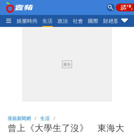
熱門
娛樂時尚
生活
政治
社會
國際
財經股市
體
壹蘋新聞網
生活
曾上《大學生了沒》 東海大