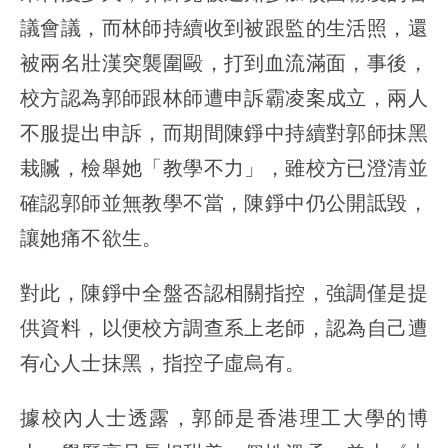
議會議，而林師持續收到被跟監的生活照，還
被兩名壯漢突襲圍毆，打到血流滿面，事後，
校方認為郭師跟林師遭申訴霸凌案成立，兩人
不服提出申訴，而期間陳錚中持續對郭師抹黑
栽贓，檢舉她「教學不力」，雖校方已澄清並
確認郭師並無教學不當，陳錚中仍公開詆毀，
讓她痛不欲生。
對此，陳錚中全盤否認相關指控，強調僅是提
供資料，以便校方調查系上老師，認為自己遭
有心人士抹黑，指控子虛烏有。
據校內人士透露，郭師是香港理工大學的博