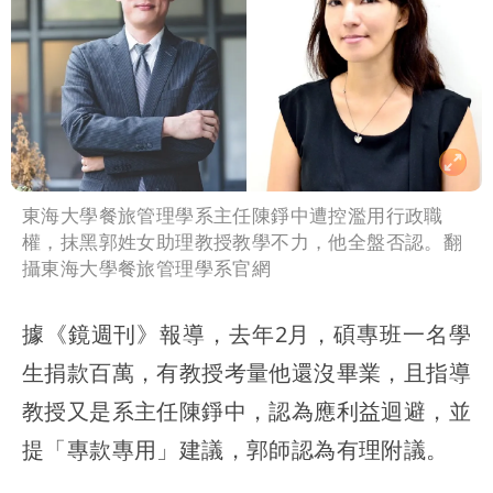
東海大學餐旅管理學系主任陳錚中遭控濫用行政職
權，抹黑郭姓女助理教授教學不力，他全盤否認。翻
攝東海大學餐旅管理學系官網
據《鏡週刊》報導，去年2月，碩專班一名學
生捐款百萬，有教授考量他還沒畢業，且指導
教授又是系主任陳錚中，認為應利益迴避，並
提「專款專用」建議，郭師認為有理附議。