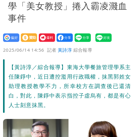
學「美女教授」捲入霸凌濺血
事件
設為
贊助
我要
偏好
壹蘋
爆料
2025/06/14 14:56
記者
黃詩淳
綜合報導
【黃詩淳／綜合報導】東海大學餐旅管理學系主
任陳錚中，近日遭控濫用行政職權，抹黑郭姓女
助理教授教學不力，所幸校方在調查後已還清
白，對此，陳錚中表示指控子虛烏有，都是有心
人士刻意抹黑。