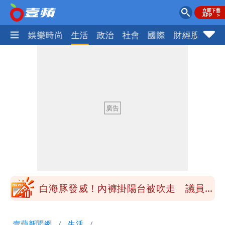
熱門
娛樂時尚
生活
政治
社會
國際
財經股市
體
民間採購BNT源頭 鄭運鵬：有群人故意
「洗腦台灣人兩觀念」
「琵鷺」颱風生成！三颱共舞路徑曝光
揮別9年演藝圈 女演員當「全職運將」
公布收入比拍戲賺更多
他二刷《蜘蛛人》一路劇透 周圍觀眾氣
炸開扁
白海豚發威！內褲掛陽台被吹走 議員神
回1句笑翻10萬人
桃園又要大停水！最長一早到晚上七點都
壹蘋新聞網
生活