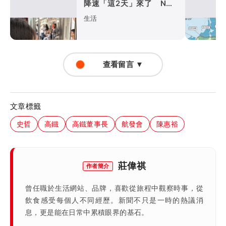
降速「這2天」來了 NCC
提醒先完成「3件事」
生活
查看留言 ▼
文章標籤
史哲
高鐵
高鐵董事長
航發會
陳惠裕
莊偉祺
作者簡介
曾任職於生活網站、品牌，喜歡從旅程中觀察時事，從
飲食感受每個人不同經歷。新聞不只是一時的熱議消
息，更是能在日常中累積眼界的基石。