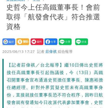
史哲今上任高鐵董事長！會前
沒水用
民間採購BNT源頭 鄭運鵬：有群人故意
取得「航發會代表」符合推選
「洗腦台灣人兩觀念」
「琵鷺」颱風生成！三颱共舞路徑曝光
資格
設為
贊助
我要
偏好
壹蘋
爆料
2025/06/13 17:27
記者
莊偉祺
綜合報導
【記者莊偉祺／台北報導】繼10日傳出史哲將
接任高鐵董事長引起熱議後，今（13日）高鐵
召開董事會宣布通過史哲擔任董事長、陳惠裕擔
任總經理。針對外界質疑史哲未有高鐵董事身
份，直接就接任董事長恐不符合程序，因昨日航
發會就有發通知今日改派代表參加董事會，史哲