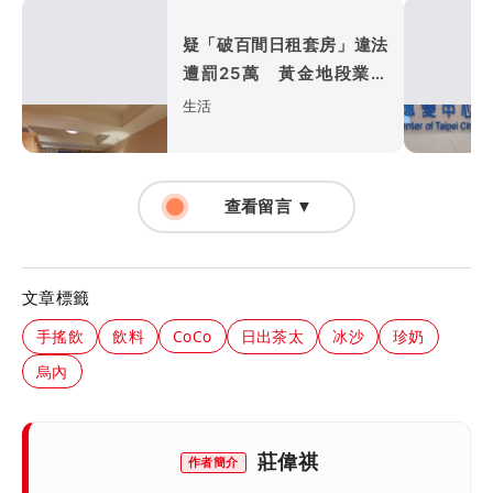
疑「破百間日租套房」違法
遭罰25萬 黃金地段業者
說話了
生活
查看留言 ▼
文章標籤
手搖飲
飲料
CoCo
日出茶太
冰沙
珍奶
烏內
莊偉祺
作者簡介