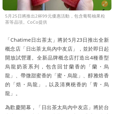
5月25日將推出2杯99元優惠活動，包含葡萄柚果粒
茶等品項。CoCo提供
「Chatime日出茶太」將於5月23日推出全新
概念店「日出茶太烏內中友店」，並於即日起
開放試營運。全新品牌概念店打造出4種香型
烏龍奶茶系列，包含回甘蘭香的「蘭・烏
龍」、帶微甜蜜香的「蜜・烏龍」、醇雅焙香
的「焙・烏龍」，以及清爽梔香的「青・烏
龍」。
為歡慶開幕，「日出茶太烏內中友店」將於台