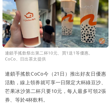
號」藏玄機
國家隊戰績！投資報酬率飆81％ 台積
電一檔狂賺76億
賴清德「總統級嘲諷」嗆爆盧秀燕！8年
總帳一次掀翻
70歲姜厚任攜小2輪女友現身！交往原因
超Man
駐英台北代表處徵助理 薪資99K！工作
連鎖手搖飲祭出第二杯10元、買1送1等優惠。
內容讓人看傻
白海豚明恐海警！全台大雨3天「這區下
CoCo、日出茶太提供
到紫爆」
疑「破百間日租套房」遭罰25萬 業者
連鎖手搖飲CoCo今（21日）推出好友日優惠
說話了
活動，線上領券就可享一日限定大杯綠豆沙、
芒果冰沙第二杯只要10元，每人最多可領2張
券、等於4杯飲料。