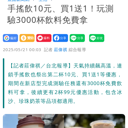
手搖飲10元、買1送1！玩測
入！杰威爾發聲明怒斥
比政府還有愛！台灣暖捐熊本「1物資」
驗3000杯飲料免費拿
日人讚爆：乾脆給台灣統治
這次真的不一樣？南亞科砸3466億拚先
進製程 挑戰擴產魔咒
連戰二媳罕見發火！砲轟財政部「不負責
設為
贊助
我要
偏好
壹蘋
爆料
2025/05/21 00:03
記者
莊偉祺
綜合報導
任」
獨家｜蕭敬騰「渡邉」日料店慘遇惡房
東！漲租→續約前翻臉→存證信逼遷
苦茶癌油｜威加2老闆交保！採購、中間
【記者莊偉祺／台北報導】天氣持續飆高溫，連
鎖手搖飲也祭出第二杯10元、買1送1等優惠，
Summer火大（壹蘋10點強打）
商羈押禁見
廉航新規「頭頂置物櫃收費」 網崩潰：
期間在新店型完成測驗任務還有3000杯免費飲
料可拿，後續更有2杯99元優惠活動，包含冰
上廁所多少？
白海豚路徑變了！專家：離台又更近 暴
沙、珍珠奶茶等品項都適用。
風圈逼近岸處
3資深房仲遭聲押禁見！士院裁定全交保
＋限居
UNIQLO涼感衣不涼？店員揭「洗標編