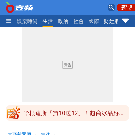
熱門
娛樂時尚
生活
政治
社會
國際
財經股市
體
白海豚明恐海警！全台大雨3天「這區下
到紫爆」
疑「破百間日租套房」遭罰25萬 業者
說話了
她遲到1分鐘被迫請假1小時 律師：已
觸法
白海豚颱風進逼！北市再放整備假？蔣萬
安說了
哈根達斯「買10送12」！超商冰品好康
快看 思樂冰僅10元
華語天王遭亂爆私生子 周杰倫無辜捲
壹蘋新聞網
生活