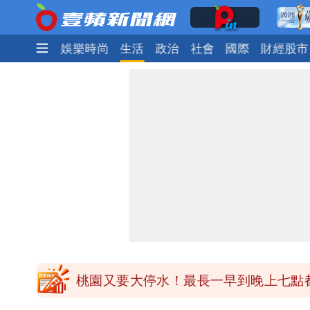
焦點
熱門
娛樂時尚
生活
政治
社會
國際
財經股市
女生一對A錯了嗎？環法女子自由車賽
揮別9年演藝圈 女演員當「全職運將
他二刷《蜘蛛人》一路劇透 周圍觀眾
白海豚發威！內褲掛陽台被吹走 議員神
桃園又要大停水！最長一早到晚上七點