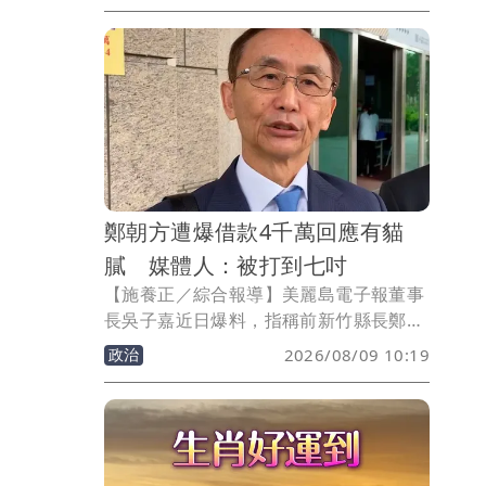
風「琵鷺」，將視日本氣象廳決定。不過
根據氣象署路徑預測，TD17目前向東北
方向移動，對台灣沒有影響。
鄭朝方遭爆借款4千萬回應有貓
膩 媒體人：被打到七吋
【施養正／綜合報導】美麗島電子報董事
長吳子嘉近日爆料，指稱前新竹縣長鄭永
金於2016年間，因兒子鄭朝方投入2018
政治
2026/08/09 10:19
年新竹縣長選舉，向友人借款4000萬元未
還。而鄭朝方陣營則在爭議延燒後，終於
公開回應。