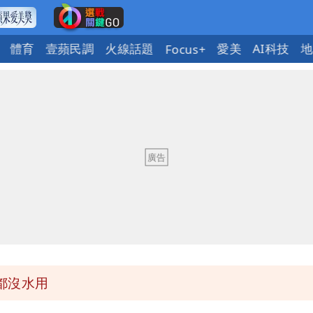
體育
壹蘋民調
火線話題
愛美
AI科技
地
Focus+
 男裁判勒令女選手「解衣」檢查
」公布收入比拍戲賺更多
氣炸開扁
回1句笑翻10萬人
都沒水用