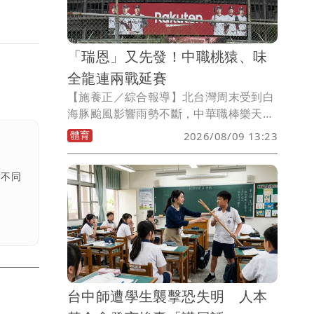
「瑞恩」又先發！中職桃猿、味
全龍連兩戰延賽
【施養正／綜合報導】北台灣周末受到白
海豚颱風影響雨勢不斷，中華職棒樂天桃
猿與味全龍隊繼8日延賽之後，原訂9日傍
體育
2026/08/09 13:23
晚進行的賽事也確定延到補賽週。
多不同
台中師遭學生襲擊恐失明 人本