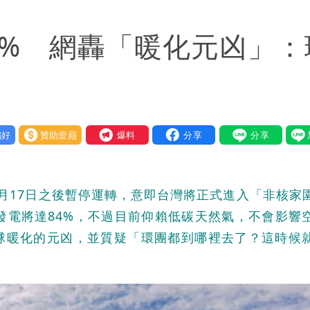
意「洗腦台灣人兩觀念」
4% 網轟「暖化元凶」：
 男裁判勒令女選手「解衣」檢查
」公布收入比拍戲賺更多
好
贊助壹蘋
我要爆料
月17日之後暫停運轉，意即台灣將正式進入「非核家
發電將達84%，不過目前仰賴低碳天然氣，不會影響
球暖化的元凶，並質疑「環團都到哪裡去了？這時候