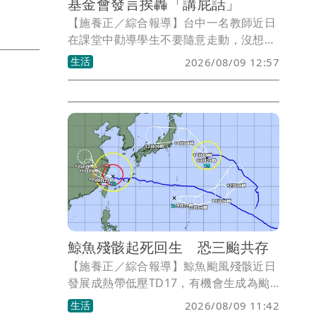
基金會發言挨轟「講屁話」
【施養正／綜合報導】台中一名教師近日
在課堂中勸導學生不要隨意走動，沒想到
被學生持掃把攻擊臉部，恐有失明風險。
生活
2026/08/09 12:57
但人本基金會事後表示「教師在教育現
場，除了要了解學生相關紀錄，也應連結
學校支持系統，跨單位進行輔導及合作，
並結合家長及校方，才能保障師生雙方相
關權益。」更讓輿論炸鍋。
鯨魚殘骸起死回生 恐三颱共存
【施養正／綜合報導】鯨魚颱風殘骸近日
發展成熱帶低壓TD17，有機會生成為颱
風。至於會沿用「鯨魚」或列為第16號颱
生活
2026/08/09 11:42