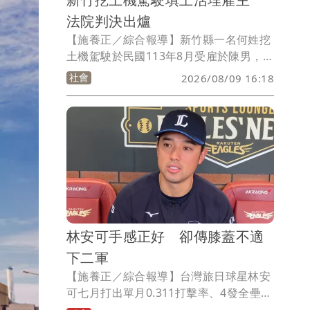
法院判決出爐
【施養正／綜合報導】新竹縣一名何姓挖
土機駕駛於民國113年8月受雇於陳男，負
責土石回填及整平作業。然而，陳男於作
社會
2026/08/09 16:18
業期間因故倒臥坑內，何男未注意現場狀
況，仍持續傾倒土石，導致陳男遭大量土
石掩埋身亡。新竹地方法院近日依過失致
死罪，判處何男8月徒刑，並須賠償247萬
餘元，緩刑4年，全案可上訴。
林安可手感正好 卻傳膝蓋不適
下二軍
【施養正／綜合報導】台灣旅日球星林安
可七月打出單月0.311打擊率、4發全壘打
的優秀成績，7日面對軟銀鷹也擊出帶有