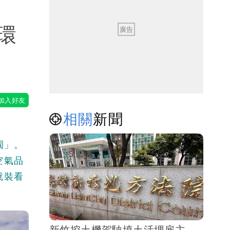
環
相關
新聞
園」。
空氣品
就裝看
新竹挖土機駕駛填土活埋雇主