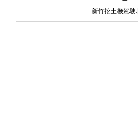
新竹挖土機駕駛