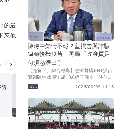
化的最
下來他
陳時中知情不報？藍揭曾與詐騙
律師接機疫苗 再轟「政府買足
何須慈濟出手」
【施養正／綜合報導】慈濟採購BNT疫苗
遭到陳姓律師詐騙10.6億元佣金，時任防
疫指揮官的行政院政委陳時中日前發文表
政治
2026/08/09 14:18
不適
瞬變狂風暴雨！機車連倒好
示，當年團隊遭到抹黑，「現在真相已經
輛 貨車1動作被讚爆
大白，做出不實指控的人應該向社會道
歉」。但國民黨9日指出，「如果陳時中
生活
當年已知陳姓律師可能涉及詐騙，為何沒
有點名阻止？甚至最後還與她一起在機場
迎接疫苗抵台並合照？」