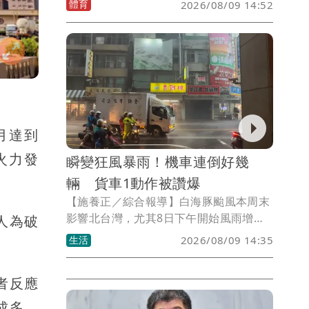
體育
2026/08/09 14:52
打點的二壘安打。不過8日3打數吞下2次
三振之後，9日傳出因膝蓋不適離開一軍
名單。
月達到
火力發
瞬變狂風暴雨！機車連倒好幾
輛 貨車1動作被讚爆
【施養正／綜合報導】白海豚颱風本周末
影響北台灣，尤其8日下午開始風雨增
人為破
強，許多民眾反應不及。有民眾指出，
生活
2026/08/09 14:35
「前一分鐘無風無雨，下一秒狂風暴
雨」，立刻就吹倒好幾輛機車。
者反應
成多，