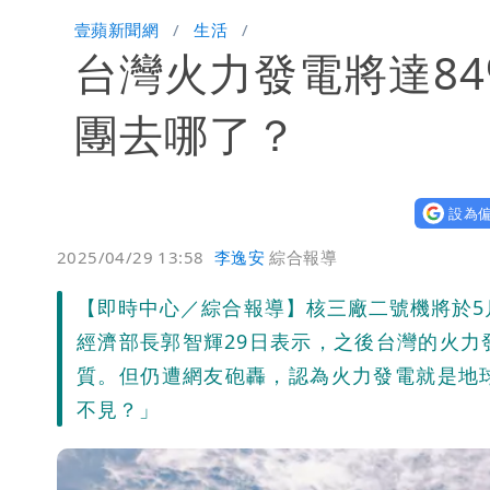
民間採購BNT源頭 鄭運鵬：有群人故
壹蘋新聞網
生活
台灣火力發電將達8
女生一對A錯了嗎？環法女子自由車賽
揮別9年演藝圈 女演員當「全職運將
團去哪了？
設為偏
2025/04/29 13:58
李逸安
綜合報導
【即時中心／綜合報導】核三廠二號機將於5
經濟部長郭智輝29日表示，之後台灣的火力
質。但仍遭網友砲轟，認為火力發電就是地
不見？」