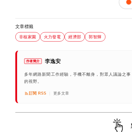
文章標籤
非核家園
火力發電
經濟部
郭智輝
李逸安
作者簡介
多年網路新聞工作經驗，手機不離身，對眾人議論之事
的視野。
訂閱 RSS
更多文章
|