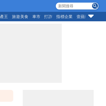
產王
旅遊美食
車市
打詐
指標企業
壹蘋頭家
健康