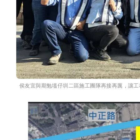
侯友宜與期勉塭仔圳二區施工團隊再接再厲，讓工