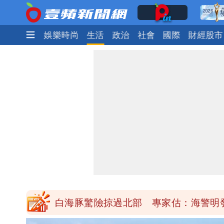
焦點
熱門
娛樂時尚
生活
政治
社會
國際
財經股市
「楊承勳」名字終於公開！被害人父淚喊
白海豚颱風逼近！鄭明典示警「恐遇黑
高希均辭世享耆壽90歲 畢生推動閱讀
內馬爾開到「寶可夢神包」後徹底入坑
白海豚驚險掠過北部 專家估：海警明
「楊承勳」名字終於公開！被害人父淚喊