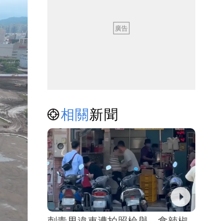
相關
新聞
刺青男違車遭拍照檢舉 拿辣椒