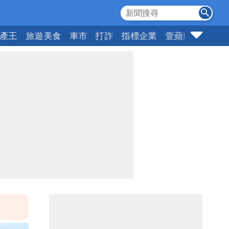
產王
旅遊美食
車市
打詐
指標企業
壹蘋頭家
健康