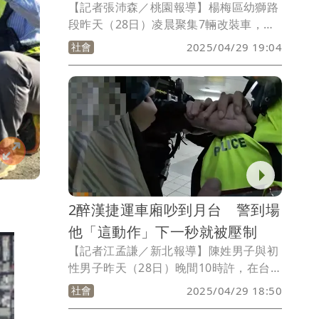
【記者張沛森／桃園報導】楊梅區幼獅路
段昨天（28日）凌晨聚集7輛改裝車，在
大馬路上來回狂飆，隆隆噪音擾人清夢，
社會
2025/04/29 19:04
警方聚報到場後，7輛車立即鳥獸散，事
後警方調閱監視器已掌握相關車輛，將針
對相關違規逕行舉發同時製發約制書。
2醉漢捷運車廂吵到月台 警到場
他「這動作」下一秒就被壓制
【記者江孟謙／新北報導】陳姓男子與初
性男子昨天（28日）晚間10時許，在台北
市聚餐飲酒後，準備搭乘捷運返回板橋
社會
2025/04/29 18:50
區，途中因口角爆發衝突，從車廂內吵到