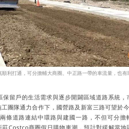
底順利打通，可分擔輔大商圈、中正路一帶的車流量，也有
區保留戶的生活需求與逐步開闢區域道路系統，
施工團隊通力合作下，國營路及新富三路可望於今
兩條道路連結中環路與建國一路，不但可分擔
莊Costco商圈假日購物車潮，預計對緩解當地