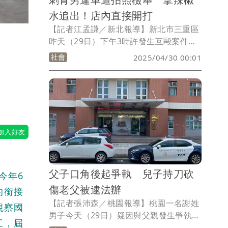
水追出！店內直接開打
【記者江孟謙／新北報導】新北市三重區
昨天（29日）下午3時許發生互毆案件，
起因於23歲林姓男子不滿自己違規停放的
社會
2025/04/30 00:01
、
小客車遭人拍照檢舉，持自備的辣椒水與
56歲謝男理論，雙方互相推擠拉扯，警方
到場時將雙方帶回依規定處置，全案依違
反《社會秩序維護法》裁罰。
父子口角後起爭執 兒子持刀砍
今年6
傷老父被逮法辦
的銜接
【記者張沛森／桃園報導】桃園一名謝姓
視察國
男子今天（29日）疑因與父親發生爭執，
工，屆
涉嫌在國小校門附近持刀砍傷老父，還好