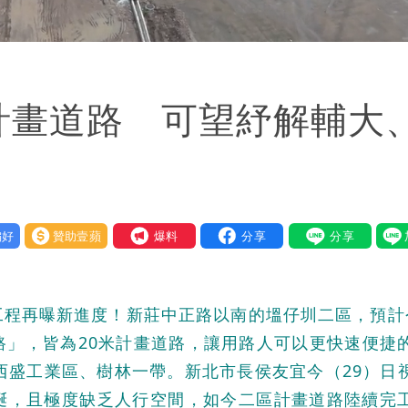
計畫道路 可望紓解輔大
好
贊助壹蘋
我要爆料
工程再曝新進度！新莊中正路以南的塭仔圳二區，預計
路」，皆為20米計畫道路，讓用路人可以更快速便捷
西盛工業區、樹林一帶。新北市長侯友宜今（29）日
蜒，且極度缺乏人行空間，如今二區計畫道路陸續完