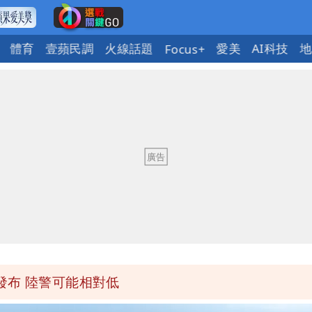
體育
壹蘋民調
火線話題
愛美
AI科技
地
Focus+
「終於能交代」 捐500萬獎學金延續愛
潮變強」 路徑分歧藏警訊：不利強度維持
與進步觀念
 砸重金再買一整桌卡盒
發布 陸警可能相對低
「終於能交代」 捐500萬獎學金延續愛