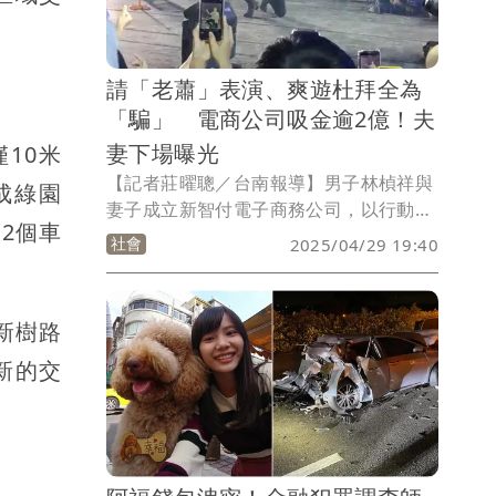
請「老蕭」表演、爽遊杜拜全為
「騙」 電商公司吸金逾2億！夫
妻下場曝光
10米
【記者莊曜聰／台南報導】男子林楨祥與
成綠園
妻子成立新智付電子商務公司，以行動支
2個車
付「New Club」名義對外招攬民眾投
社會
2025/04/29 19:40
資，標榜1年就能有本金2到3成的獲利，1
年半到3年更有3倍利潤，公司尾牙還請來
歌手蕭敬騰、小宇表演營造假象，2年內
新樹路
就向超過萬名投資人非法吸金逾2億元。
新的交
林男夫妻與幹部共13人遭起訴，台南地院
審理後今天判處8年到1年2月不等徒刑，
可上訴。