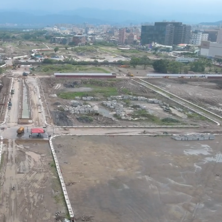
潮變強」 路徑分歧藏警訊：不利強度維持