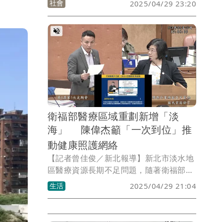
社會
2025/04/29 23:20
謝父送醫急救後尚無大礙，警方隨後逮捕
謝男到案依殺人未遂罪嫌偵辦中，
衛福部醫療區域重劃新增「淡
海」 陳偉杰籲「一次到位」推
動健康照護網絡
【記者曾佳俊／新北報導】新北市淡水地
區醫療資源長期不足問題，隨著衛福部於
今年二月正式核定重劃醫療分區，新增台
生活
2025/04/29 21:04
北「淡海」，地方長久爭取大型醫療院所
的訴求露出曙光。國民黨新北市議員陳偉
杰今（29）日於市議會質詢時表示，未來