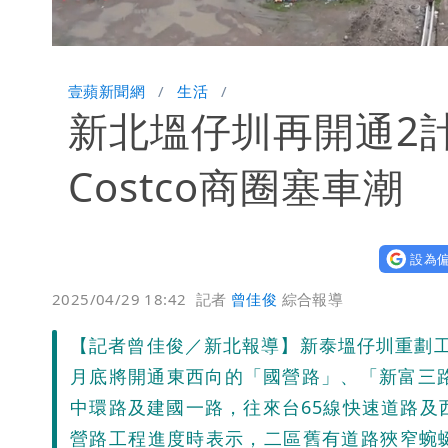
Loaded
:
Unmute
60.62%
壹蘋新聞網
生活
新北塭仔圳再開通2
Costco商圈塞車潮
設為偏
2025/04/29 18:42
記者
曾佳俊
綜合報導
【記者曾佳俊／新北報導】新泰塭仔圳重劃
月底將開通東西向的「國營路」、「新富三
中環路及建國一路，往來台65線快速道路及
營路工程進度時表示，二區舊有道路狹窄蜿