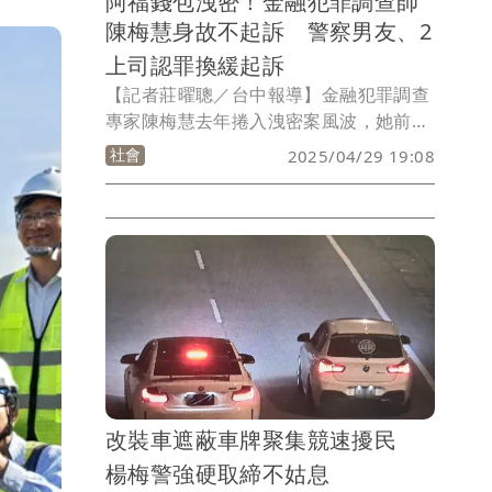
阿福錢包洩密！金融犯罪調查師
陳梅慧身故不起訴 警察男友、2
上司認罪換緩起訴
【記者莊曜聰／台中報導】金融犯罪調查
專家陳梅慧去年捲入洩密案風波，她前往
台中地檢應訊後，卻在北返時遭遇車禍身
社會
2025/04/29 19:08
亡，由於她曾協助多起外界矚目案件釐清
金流，一度引發猜測，最後證實是因肇事
駕駛趕航班釀禍；而阿福錢包洗錢3億元
案台中地檢今天偵結，陳女死亡不起訴，
她的謝姓員警男友及上司、XREX創辦人
蕭匯宗、黃耀文偵訊時均認罪，檢察官予
以緩起訴處分。
改裝車遮蔽車牌聚集競速擾民
楊梅警強硬取締不姑息