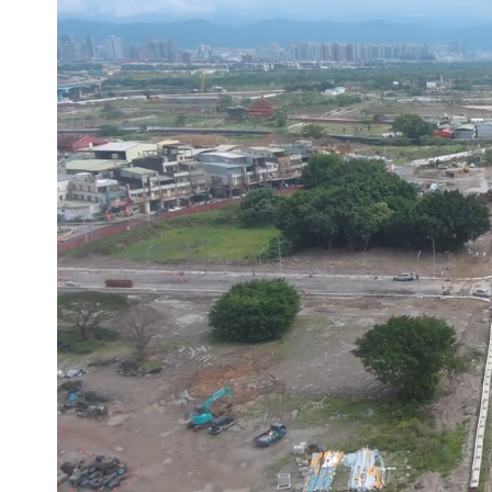
白海豚颱風逼近！鄭明典示警「恐遇黑