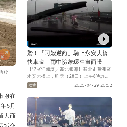
新北市政府在無病床數法規障礙後，應積
極銜接中央政策，儘速推動新設大型醫療
院所的各項設置作業，並要求衛生局提出
具體規劃時程與各階段目標；衛生局長陳
潤秋回覆，未來將以「中型醫院」的目標
來努力，不過若有私人醫院提交計畫，也
會積極支持，屆時若無適合的場地，會向
中央爭取以淡海第二期計畫的地來規劃。
驚！「阿嬤逆向」騎上永安大橋
快車道 雨中險象環生畫面曝
【記者江孟謙／新北報導】新北市蘆洲區
助於
永安大橋上，昨天（28日）上午8時許出
現驚人一幕，1名老婦人騎乘機車，逆向
社會
2025/04/29 20:52
由五股往蘆洲方向行駛，讓許多用路人驚
市府在
呼連連，不過轄區警方當天未接獲任何事
故通報，後續將調閱監視器開罰。
年6月
輔大商
區域交