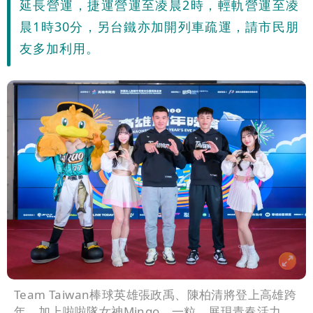
延長營運，捷運營運至凌晨2時，輕軌營運至凌
噴：難道真在顧忌中國？
狗仔直擊｜郭書瑤隨興打扮要價破10
晨1時30分，另台鐵亦加開列車疏運，請市民朋
友多加利用。
萬 素顏進擊新生活圈（壹蘋10點強
打）
Team Taiwan棒球英雄張政禹、陳柏清將登上高雄跨
年，加上啦啦隊女神Mingo、一粒，展現青春活力。