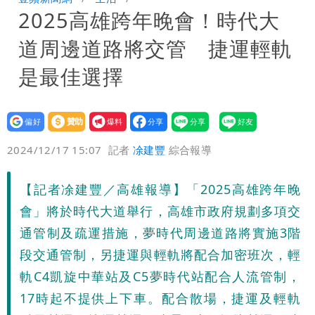
2025高雄跨年晚會！時代大
異 網笑：老師好像提油救火了
「民進黨有她裸照？」黃智賢回嗆：國民
道周邊道路將交管 捷運輕軌
黨墮落還不准人說
13子女擠10坪屋 媽傳返家：我很愛孩
是最佳選擇
子...請還我們平靜
氣象女神累了？白海豚報成「白沙屯」
設為
贊助
我要
本尊：懊惱到現在
大爆發！3颱風+1熱帶低壓 專家逐一分
偏好
壹蘋
爆料
2024/12/17 15:07
記者
凃建豐
綜合報導
析對台影響
陳時中選前夜「淋雨道歉」 王必勝認：
【記者凃建豐／高雄報導】「2025高雄跨年晚
已知輸了…無奈又不平
長崎原爆典禮矮化台灣 傷害真正的朋
會」將於時代大道舉行，高雄市政府規劃多項交
友！矢板明夫揭背後原因
「肥大叔」猝逝恐關品牌？團隊沉痛發
通管制及疏運措施，夢時代周邊道路將實施3階
段交通管制，另捷運與輕軌將配合加密班次，輕
文 原訂直播將取消
3颱共舞！「颱風尾」掃中南部4縣市大
軌C4凱旋中華站及C5夢時代站配合人流管制，
17時起不提供上下車。配合散場，捷運及輕軌
雨 本周天氣一圖秒懂
長崎「矮化」台灣引爆怒火！日本網友怒