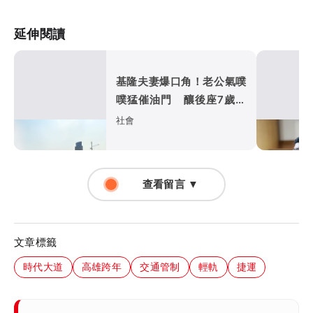
延伸閱讀
基隆夫妻爆口角！老公氣噗
噗猛催油門 釀後座7歲兒
慘摔送醫
社會
查看留言 ▼
文章標籤
時代大道
高雄跨年
交通管制
輕軌
捷運